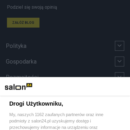
Podziel się swoją opinią
ZAŁÓŻ BLOG
Polityka
Gospodarka
Rozmaitości
Technologie
Drogi Użytkowniku,
Sport
My, naszych 1162 zaufanych partnerów oraz inne
podmioty z salon24.pl uzyskujemy dostęp i
Społeczeństwo
przechowujemy informacje na urządzeniu oraz