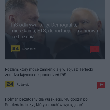
PiS odkrywa karty. Demografia,
mieszkania, ETS, deportacje Ukraińców i
rozliczenia
Redakcja
198
Rozłam, który może zamienić się w sojusz. Terlecki
zdradza tajemnice z posiedzeń PiS
Redakcja
89
Hofman bezlitosny dla Kurskiego. "48 godzin po
Smoleńsku liczył, których posłów wyciągnąć"