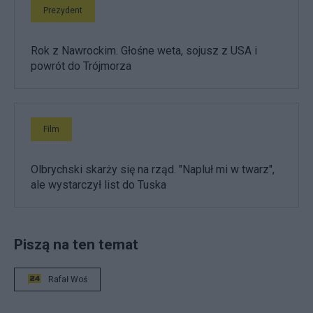
Prezydent
Rok z Nawrockim. Głośne weta, sojusz z USA i
powrót do Trójmorza
Film
Olbrychski skarży się na rząd. "Napluł mi w twarz",
ale wystarczył list do Tuska
Piszą na ten temat
Rafał Woś