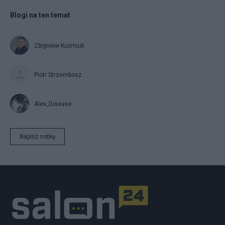
Blogi na ten temat
Zbigniew Kuźmiuk
Piotr Strzembosz
Alex_Disease
Napisz notkę