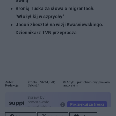
Świną
Bronią Tuska za słowa o migrantach.
"Włożył kij w szprychy"
Jacoń zbeształ na wizji Kwaśniewskiego.
Dziennikarz TVN przeprasza
Autor:
Źródło: TVN24, PAP,
© Artykuł jest chroniony prawem
Redakcja
Salon24
autorskim.