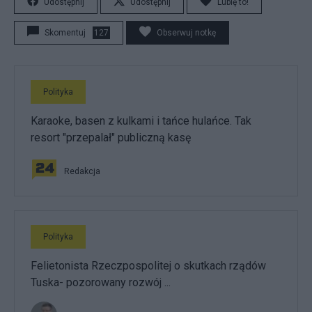
Udostępnij
Udostępnij
Lubię to!
Skomentuj
127
Obserwuj notkę
Polityka
Karaoke, basen z kulkami i tańce hulańce. Tak
resort "przepalał" publiczną kasę
Redakcja
Polityka
Felietonista Rzeczpospolitej o skutkach rządów
Tuska- pozorowany rozwój ...