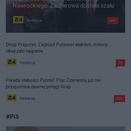
Nawrockiego. Zacharowa dostała szału
Redakcja
449
Drugi Prigożyn. Zagroził Putinowi atakiem, miliony
obejrzało nagranie
Redakcja
78
Parada słabości Putina? Plac Czerwony już nie
przypomina dawnej potęgi Rosji
Redakcja
206
#
PiS