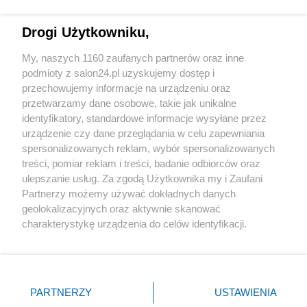
Technologie
Drogi Użytkowniku,
Sport
My, naszych 1160 zaufanych partnerów oraz inne
podmioty z salon24.pl uzyskujemy dostęp i
Społeczeństwo
przechowujemy informacje na urządzeniu oraz
przetwarzamy dane osobowe, takie jak unikalne
Kultura
identyfikatory, standardowe informacje wysyłane przez
urządzenie czy dane przeglądania w celu zapewniania
spersonalizowanych reklam, wybór spersonalizowanych
treści, pomiar reklam i treści, badanie odbiorców oraz
ulepszanie usług. Za zgodą Użytkownika my i Zaufani
X
Facebook
Instagram
Youtube
Partnerzy możemy używać dokładnych danych
geolokalizacyjnych oraz aktywnie skanować
charakterystykę urządzenia do celów identyfikacji.
Web Content Media sp. z o. o. © 2022
Ponieważ cenimy Twoją prywatność, prosimy o zgodę na
korzystanie z tych technologii poprzez kliknięcie
„Akceptuję”. Zgoda jest dobrowolna i zawsze możesz ją
Pomoc
O nas
Praca
Reklama
Kontakt
zmienić/wycofać klikając przycisk ustawień prywatności
PARTNERZY
USTAWIENIA
znajdujący się w lewym dolnym rogu strony
. Niektóre