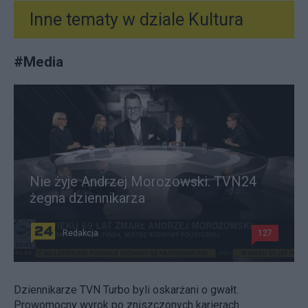
Inne tematy w dziale
Kultura
#
Media
Nie żyje Andrzej Morozowski. TVN24
żegna dziennikarza
Redakcja
127
Dziennikarze TVN Turbo byli oskarżani o gwałt.
Prowomocny wyrok po zniszczonych karierach