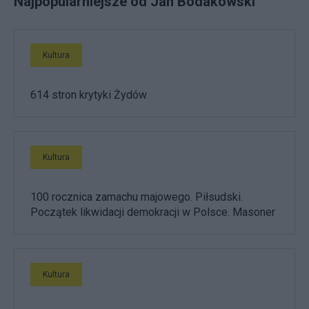
Najpopularniejsze od Jan Bodakowski
Kultura
614 stron krytyki Żydów
Kultura
100 rocznica zamachu majowego. Piłsudski.
Początek likwidacji demokracji w Polsce. Masoner
Kultura