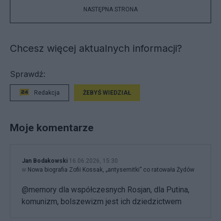
NASTĘPNA STRONA
Chcesz więcej aktualnych informacji?
Sprawdź:
Redakcja
ŻEBYŚ WIEDZIAŁ
Moje komentarze
Jan Bodakowski
16.06.2026, 15:30
w
Nowa biografia Zofii Kossak, „antysemitki” co ratowała Żydów
@memory dla współczesnych Rosjan, dla Putina,
komunizm, bolszewizm jest ich dziedzictwem