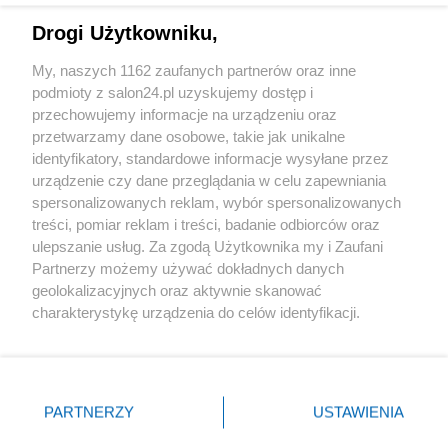
Drogi Użytkowniku,
Sport
My, naszych 1162 zaufanych partnerów oraz inne
podmioty z salon24.pl uzyskujemy dostęp i
Społeczeństwo
przechowujemy informacje na urządzeniu oraz
przetwarzamy dane osobowe, takie jak unikalne
Kultura
identyfikatory, standardowe informacje wysyłane przez
urządzenie czy dane przeglądania w celu zapewniania
spersonalizowanych reklam, wybór spersonalizowanych
treści, pomiar reklam i treści, badanie odbiorców oraz
ulepszanie usług. Za zgodą Użytkownika my i Zaufani
X
Facebook
Instagram
Youtube
Partnerzy możemy używać dokładnych danych
geolokalizacyjnych oraz aktywnie skanować
charakterystykę urządzenia do celów identyfikacji.
Web Content Media sp. z o. o. © 2022
Ponieważ cenimy Twoją prywatność, prosimy o zgodę na
korzystanie z tych technologii poprzez kliknięcie
„Akceptuję”. Zgoda jest dobrowolna i zawsze możesz ją
Pomoc
O nas
Praca
Reklama
Kontakt
zmienić/wycofać klikając przycisk ustawień prywatności
PARTNERZY
USTAWIENIA
znajdujący się w lewym dolnym rogu strony
. Niektóre
rodzaje przetwarzania danych nie wymagają zgody