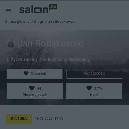
Strona główna
Blogi
Jan Bodakowski
Jan Bodakowski
Brzydki. Biedny. Niedoceniony. Nielubiany.
Obserwuj
WIADOMOŚĆ
44
2479
Obserwujących
Notki
KULTURA
16.06.2026, 17:01