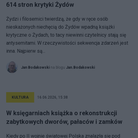
614 stron krytyki Żydów
Żydzi i filosemici twierdzą, że gdy w ręce osób
nieskażonych niechęcią do Żydów wpadną książki
krytyczne o Żydach, to tacy niewinni czytelnicy stają się
antysemitami. W rzeczywistości sekwencja zdarzeń jest
inna. Najpierw są...
Jan Bodakowski
na blogu
Jan.Bodakowski
KULTURA
16.06.2026, 15:38
W księgarniach książka o rekonstrukcji
zabytkowych dworów, pałaców i zamków
Kiedy po II wojnie światowej Polska znalazła się pod