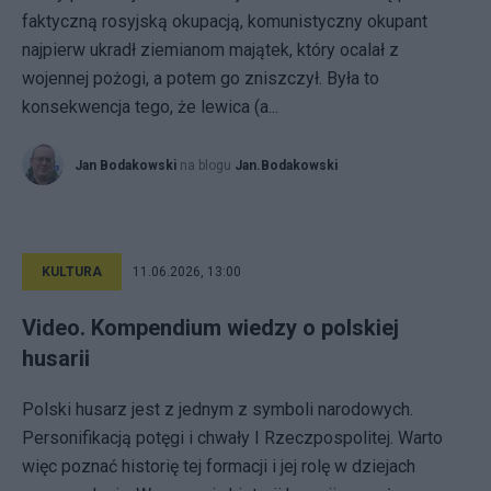
faktyczną rosyjską okupacją, komunistyczny okupant
najpierw ukradł ziemianom majątek, który ocalał z
wojennej pożogi, a potem go zniszczył. Była to
konsekwencja tego, że lewica (a...
Jan Bodakowski
na blogu
Jan.Bodakowski
KULTURA
11.06.2026, 13:00
Video. Kompendium wiedzy o polskiej
husarii
Polski husarz jest z jednym z symboli narodowych.
Personifikacją potęgi i chwały I Rzeczpospolitej. Warto
więc poznać historię tej formacji i jej rolę w dziejach