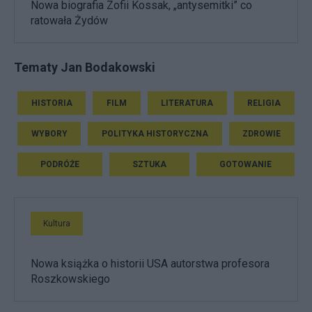
Nowa biografia Zofii Kossak, „antysemitki” co
ratowała Żydów
Tematy Jan Bodakowski
HISTORIA
FILM
LITERATURA
RELIGIA
WYBORY
POLITYKA HISTORYCZNA
ZDROWIE
PODRÓŻE
SZTUKA
GOTOWANIE
Kultura
Nowa książka o historii USA autorstwa profesora
Roszkowskiego