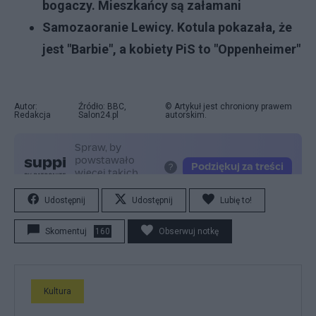
bogaczy. Mieszkańcy są załamani
Samozaoranie Lewicy. Kotula pokazała, że
jest "Barbie", a kobiety PiS to "Oppenheimer"
Autor:
Źródło: BBC,
© Artykuł jest chroniony prawem
Redakcja
Salon24.pl
autorskim.
Udostępnij
Udostępnij
Lubię to!
Skomentuj
160
Obserwuj notkę
Kultura