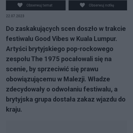
z Twittera, Wikipedia)
Obserwuj temat
Obserwuj notkę
22.07.2023
Do zaskakujących scen doszło w trakcie
festiwalu Good Vibes w Kuala Lumpur.
Artyści brytyjskiego pop-rockowego
zespołu The 1975 pocałowali się na
scenie, by sprzeciwić się prawu
obowiązującemu w Malezji. Władze
zdecydowały o odwołaniu festiwalu, a
brytyjska grupa dostała zakaz wjazdu do
kraju.