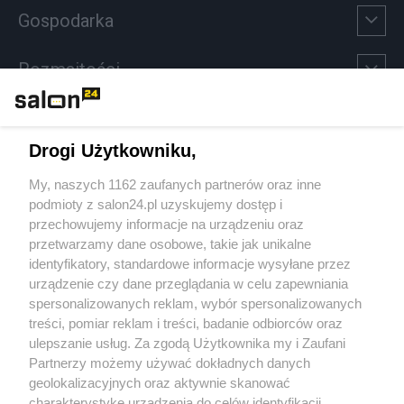
Gospodarka
Rozmaitości
Technologie
Drogi Użytkowniku,
Sport
My, naszych 1162 zaufanych partnerów oraz inne
podmioty z salon24.pl uzyskujemy dostęp i
Społeczeństwo
przechowujemy informacje na urządzeniu oraz
przetwarzamy dane osobowe, takie jak unikalne
Kultura
identyfikatory, standardowe informacje wysyłane przez
urządzenie czy dane przeglądania w celu zapewniania
spersonalizowanych reklam, wybór spersonalizowanych
treści, pomiar reklam i treści, badanie odbiorców oraz
ulepszanie usług. Za zgodą Użytkownika my i Zaufani
X
Facebook
Instagram
Youtube
Partnerzy możemy używać dokładnych danych
geolokalizacyjnych oraz aktywnie skanować
charakterystykę urządzenia do celów identyfikacji.