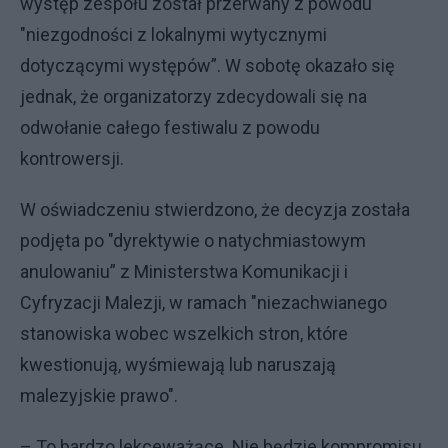
występ zespołu został przerwany z powodu
"niezgodności z lokalnymi wytycznymi
dotyczącymi występów”. W sobotę okazało się
jednak, że organizatorzy zdecydowali się na
odwołanie całego festiwalu z powodu
kontrowersji.
W oświadczeniu stwierdzono, że decyzja została
podjęta po "dyrektywie o natychmiastowym
anulowaniu” z Ministerstwa Komunikacji i
Cyfryzacji Malezji, w ramach "niezachwianego
stanowiska wobec wszelkich stron, które
kwestionują, wyśmiewają lub naruszają
malezyjskie prawo".
– To bardzo lekceważące. Nie będzie kompromisu