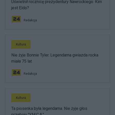
Uświetnił rocznicę prezydentury Nawrockiego. Kim
jest Eldo?
Redakcja
Kultura
Nie żyje Bonnie Tyler. Legendarna gwiazda rocka
miała 75 lat
Redakcja
Kultura
Ta piosenka była legendarna. Nie żyje głos
przeboju "Y.M.C.A."