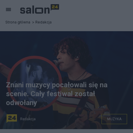
Strona główna
Redakcja
Znani muzycy pocałowali się na
scenie. Cały festiwal został
odwołany
Redakcja
MUZYKA
(Artyści The 1975 pocałowali się na scenie. Fot. Screen