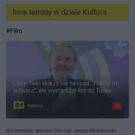
Inne tematy w dziale
Kultura
#
Film
Olbrychski skarży się na rząd. "Napluł mi
w twarz", ale wystarczył list do Tuska
Redakcja
60
Był świetnym aktorem. Nie żyje Janusz Michałowski