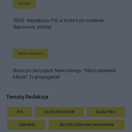
Sondaż
IBRiS: Najsłabszy PiS w historii po rozłamie.
Najnowszy sondaż
Wideo Salon24
Burza po decyzjach Nawrockiego. "Kibol ułaskawił
kibola? To propaganda"
Tematy Redakcja
PIS
GŁOS REGIONÓW
ŚLEDZTWA
ZDROWIE
BEZPIECZEŃSTWO NARODOWE