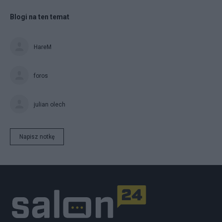
Blogi na ten temat
HareM
foros
julian olech
Napisz notkę