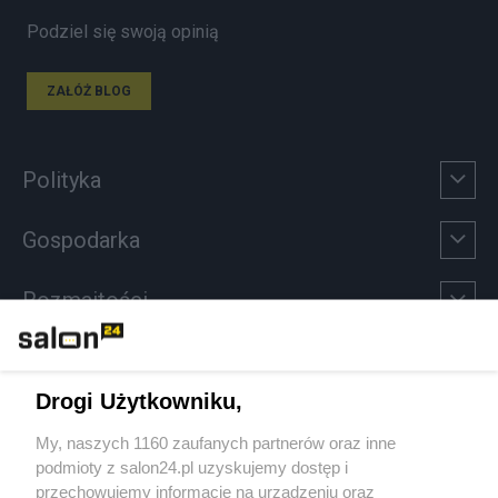
Podziel się swoją opinią
ZAŁÓŻ BLOG
Polityka
Gospodarka
Rozmaitości
Technologie
Drogi Użytkowniku,
Sport
My, naszych 1160 zaufanych partnerów oraz inne
podmioty z salon24.pl uzyskujemy dostęp i
Społeczeństwo
przechowujemy informacje na urządzeniu oraz