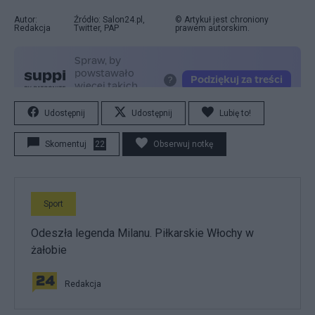
Autor:
Źródło: Salon24.pl,
© Artykuł jest chroniony
Redakcja
Twitter, PAP
prawem autorskim.
Udostępnij
Udostępnij
Lubię to!
Skomentuj
22
Obserwuj notkę
Sport
Odeszła legenda Milanu. Piłkarskie Włochy w
żałobie
Redakcja