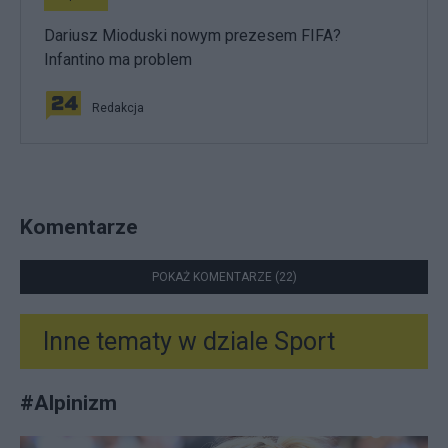
Dariusz Mioduski nowym prezesem FIFA?
Infantino ma problem
Redakcja
Komentarze
POKAŻ KOMENTARZE (22)
Inne tematy w dziale
Sport
#
Alpinizm