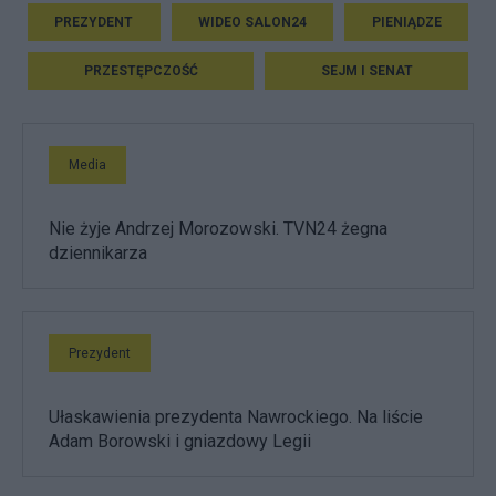
PREZYDENT
WIDEO SALON24
PIENIĄDZE
PRZESTĘPCZOŚĆ
SEJM I SENAT
Media
Nie żyje Andrzej Morozowski. TVN24 żegna
dziennikarza
Prezydent
Ułaskawienia prezydenta Nawrockiego. Na liście
Adam Borowski i gniazdowy Legii