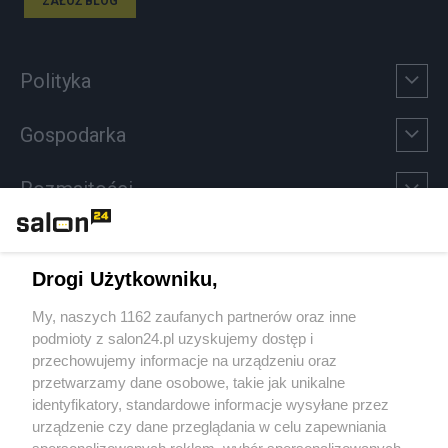
ZAŁÓŻ BLOG
Polityka
Gospodarka
Rozmaitości
Technologie
Drogi Użytkowniku,
Sport
My, naszych 1162 zaufanych partnerów oraz inne
podmioty z salon24.pl uzyskujemy dostęp i
Społeczeństwo
przechowujemy informacje na urządzeniu oraz
przetwarzamy dane osobowe, takie jak unikalne
Kultura
identyfikatory, standardowe informacje wysyłane przez
urządzenie czy dane przeglądania w celu zapewniania