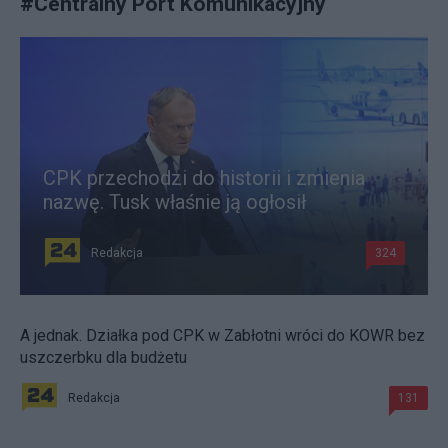
#
Centralny Port Komunikacyjny
CPK przechodzi do historii i zmienia
nazwę. Tusk właśnie ją ogłosił
Redakcja
324
A jednak. Działka pod CPK w Zabłotni wróci do KOWR bez
uszczerbku dla budżetu
Redakcja
131