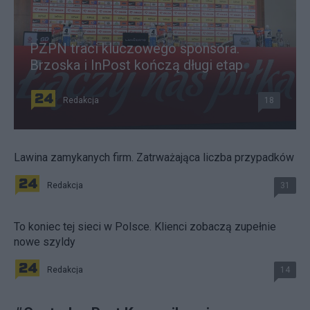
PZPN traci kluczowego sponsora.
Brzoska i InPost kończą długi etap
Redakcja
18
Lawina zamykanych firm. Zatrważająca liczba przypadków
Redakcja
31
To koniec tej sieci w Polsce. Klienci zobaczą zupełnie
nowe szyldy
Redakcja
14