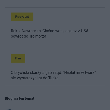
Prezydent
Rok z Nawrockim. Głośne weta, sojusz z USA i
powrót do Trójmorza
Film
Olbrychski skarży się na rząd. "Napluł mi w twarz",
ale wystarczył list do Tuska
Blogi na ten temat