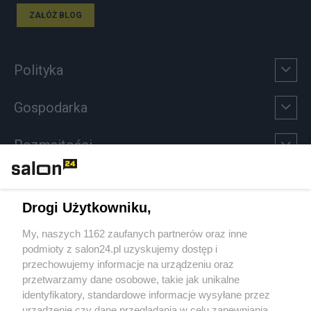
ZAŁÓŻ BLOG
Polityka
Gospodarka
Rozmaitości
Technologie
Drogi Użytkowniku,
Sport
My, naszych 1162 zaufanych partnerów oraz inne
podmioty z salon24.pl uzyskujemy dostęp i
Społeczeństwo
przechowujemy informacje na urządzeniu oraz
przetwarzamy dane osobowe, takie jak unikalne
Kultura
identyfikatory, standardowe informacje wysyłane przez
urządzenie czy dane przeglądania w celu zapewniania