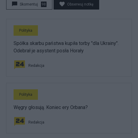
Skomentuj
98
Obserwuj notkę
Polityka
Spółka skarbu państwa kupiła torby "dla Ukrainy".
Odebrał je asystent posła Horały
Redakcja
Polityka
Węgry głosują. Koniec ery Orbana?
Redakcja