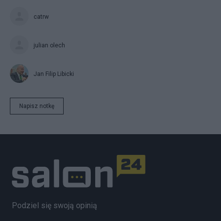
catrw
julian olech
Jan Filip Libicki
Napisz notkę
Podziel się swoją opinią