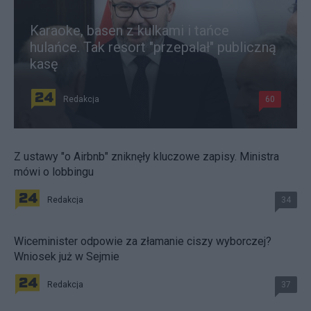
Karaoke, basen z kulkami i tańce
hulańce. Tak resort "przepalał" publiczną
kasę
Redakcja
60
Z ustawy "o Airbnb" zniknęły kluczowe zapisy. Ministra
mówi o lobbingu
Redakcja
34
Wiceminister odpowie za złamanie ciszy wyborczej?
Wniosek już w Sejmie
Redakcja
37