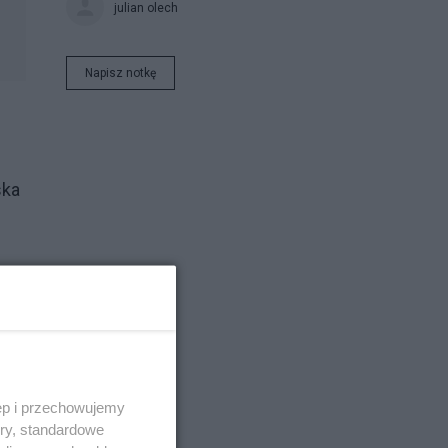
julian olech
Napisz notkę
ska
ęp i przechowujemy
ory, standardowe