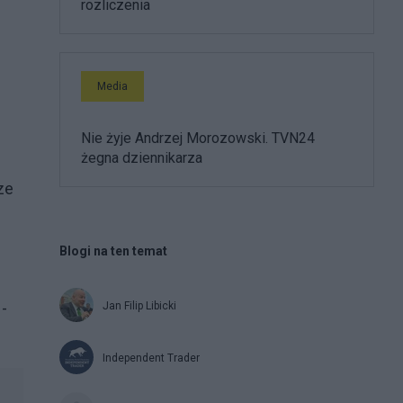
rozliczenia
Media
Nie żyje Andrzej Morozowski. TVN24
żegna dziennikarza
ze
Blogi na ten temat
-
Jan Filip Libicki
Independent Trader