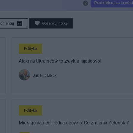
komentuj
77
Obserwuj notkę
Polityka
Ataki na Ukraińców to zwykłe łajdactwo!
Jan Filip Libicki
Polityka
Miesiąc napięć i jedna decyzja. Co zmienia Zełenski?