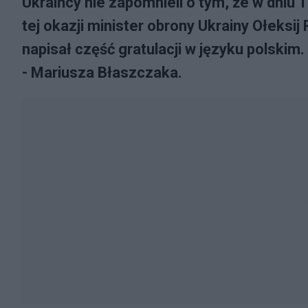
Ukraińcy nie zapomnieli o tym, że w dniu 
tej okazji minister obrony Ukrainy Ołeksij
napisał część gratulacji w języku polski
- Mariusza Błaszczaka.