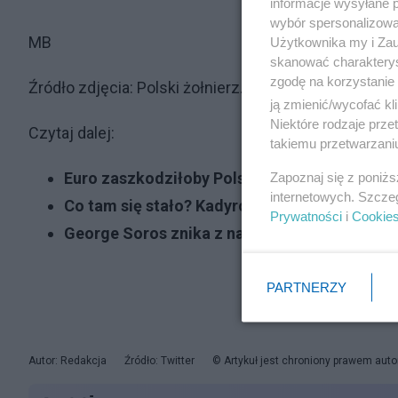
informacje wysyłane 
wybór spersonalizowan
MB
Użytkownika my i Zau
skanować charakterys
zgodę na korzystanie 
Źródło zdjęcia: Polski żołnierz. Ukraińska grafika. F
ją zmienić/wycofać kl
Niektóre rodzaje prz
Czytaj dalej:
takiemu przetwarzaniu
Euro zaszkodziłoby Polsce? Niepokojący prz
Zapoznaj się z poniż
internetowych. Szcze
Co tam się stało? Kadyrowcy ostrzelani na f
Prywatności
i
Cookie
George Soros znika z naszej części Europy. K
PARTNERZY
Autor: Redakcja
Źródło: Twitter
© Artykuł jest chroniony prawem auto