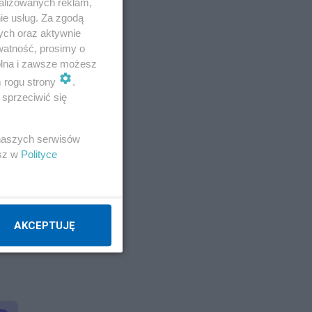
alizowanych reklam,
ie usług. Za zgodą
ych oraz aktywnie
watność, prosimy o
wolna i zawsze możesz
m rogu strony
.
sprzeciwić się
 naszych serwisów
esz w
Polityce
AKCEPTUJĘ