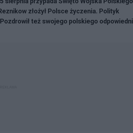
15 sierpnia przypada Święto Wojska Polskiego
 Reznikow złożył Polsce życzenia. Polityk
m. Pozdrowił też swojego polskiego odpowiedn