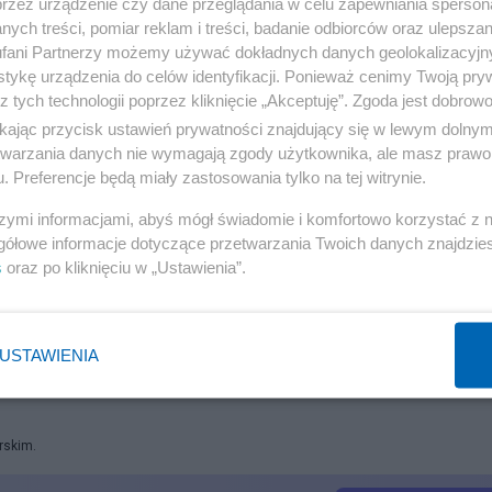
przez urządzenie czy dane przeglądania w celu zapewniania sperson
ych treści, pomiar reklam i treści, badanie odbiorców oraz ulepszan
fani Partnerzy możemy używać dokładnych danych geolokalizacyjn
tykę urządzenia do celów identyfikacji. Ponieważ cenimy Twoją pry
z tych technologii poprzez kliknięcie „Akceptuję”. Zgoda jest dobro
ot. Twitter.com/Ołeksij Reznikow
ikając przycisk ustawień prywatności znajdujący się w lewym dolny
etwarzania danych nie wymagają zgody użytkownika, ale masz prawo 
. Preferencje będą miały zastosowania tylko na tej witrynie.
ykład Słowacji
szymi informacjami, abyś mógł świadomie i komfortowo korzystać z
gółowe informacje dotyczące przetwarzania Twoich danych znajdzi
roncie przez sojuszników
s
oraz po kliknięciu w „Ustawienia”.
oniec wsparcia dla tych fundacji
USTAWIENIA
rskim.