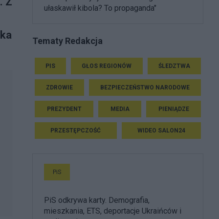
. Z
ułaskawił kibola? To propaganda"
ika
Tematy Redakcja
PIS
GŁOS REGIONÓW
ŚLEDZTWA
ZDROWIE
BEZPIECZEŃSTWO NARODOWE
PREZYDENT
MEDIA
PIENIĄDZE
PRZESTĘPCZOŚĆ
WIDEO SALON24
PiS
PiS odkrywa karty. Demografia,
mieszkania, ETS, deportacje Ukraińców i