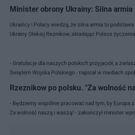
Minister obrony Ukrainy: Silna armi
Ukraińcy i Polacy wiedzą, że silna armia to podstaw
Ukrainy Ołeksij Reznikow, składając Polsce życzenia
- Gratulacje dla naszych polskich przyjaciół, a zwł
Świętem Wojska Polskiego - napisał w mediach sp
Rzeznikow po polsku. "Za wolność na
- Będziemy wspólnie pracować nad tym, by Europa znó
Za wolność naszą i waszą! - zakończył minister wpi