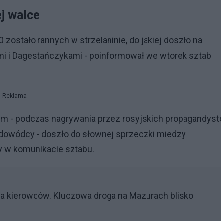
j walce
40 zostało rannych w strzelaninie, do jakiej doszło na
i i Dagestańczykami - poinformował we wtorek sztab
Reklama
m - podczas nagrywania przez rosyjskich propagandys
 dowódcy - doszło do słownej sprzeczki miedzy
y w komunikacie sztabu.
a kierowców. Kluczowa droga na Mazurach blisko