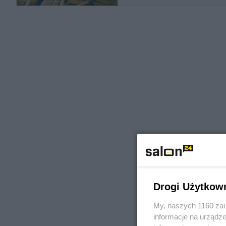
Drogi Użytkow
My, naszych 1160 zau
informacje na urządze