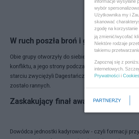
informacje wysyłane 
wybór spersonalizowan
Użytkownika my i Zau
skanować charakterys
zgodę na korzystanie 
ją zmienić/wycofać kl
W ruch poszła broń i granaty
Niektóre rodzaje prz
takiemu przetwarzaniu
Obie grupy otworzyły do siebie ogień, a w strzelanin
Zapoznaj się z poniż
konfliktu, a jego strony podczas walki sięgnęły po br
internetowych. Szcze
starciu zwyciężyli Dagestańczycy. Straty odniosły o
Prywatności
i
Cookie
zostało rannych.
Zaskakujący finał awantury
PARTNERZY
Dowódca jednostki kadyrowców - czyli formacji prz