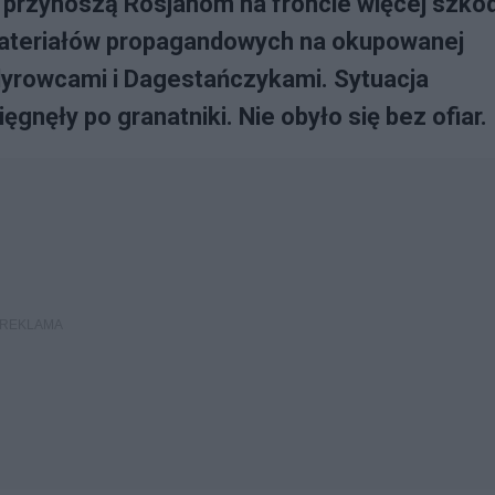
 przynoszą Rosjanom na froncie więcej szkod
materiałów propagandowych na okupowanej
adyrowcami i Dagestańczykami. Sytuacja
ęgnęły po granatniki. Nie obyło się bez ofiar.