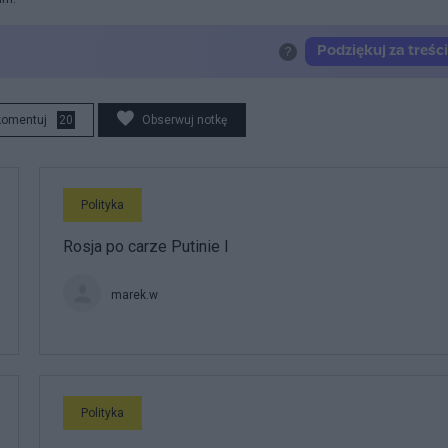
komentuj
20
Obserwuj notkę
Polityka
Rosja po carze Putinie I
marek.w
Polityka