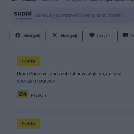
Udostępnij
Udostępnij
Lubię to!
S
Polityka
Drugi Prigożyn. Zagroził Putinowi atakiem, miliony
obejrzało nagranie
Redakcja
Polityka