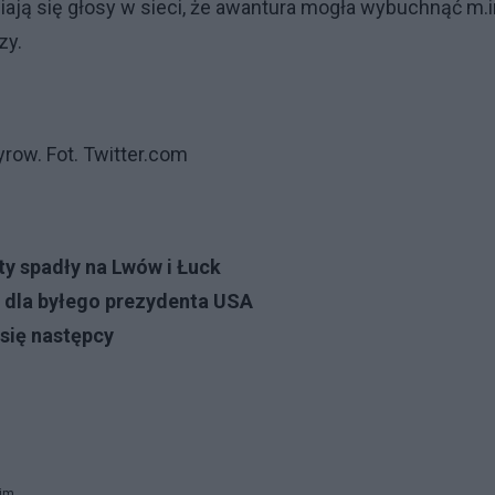
awiają się głosy w sieci, że awantura mogła wybuchnąć m.i
zy.
row. Fot. Twitter.com
ty spadły na Lwów i Łuck
y dla byłego prezydenta USA
się następcy
im.