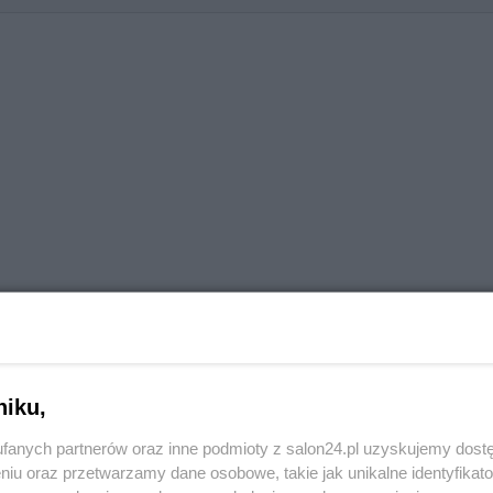
niku,
fanych partnerów oraz inne podmioty z salon24.pl uzyskujemy dost
niu oraz przetwarzamy dane osobowe, takie jak unikalne identyfikat