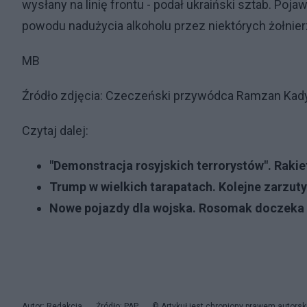
wysłany na linię frontu - podał ukraiński sztab. Poj
powodu nadużycia alkoholu przez niektórych żołnier
MB
Źródło zdjęcia: Czeczeński przywódca Ramzan Kady
Czytaj dalej:
"Demonstracja rosyjskich terrorystów". Rakie
Trump w wielkich tarapatach. Kolejne zarzut
Nowe pojazdy dla wojska. Rosomak doczeka 
Autor: Redakcja
Źródło: PAP
© Artykuł jest chroniony prawem autorsk