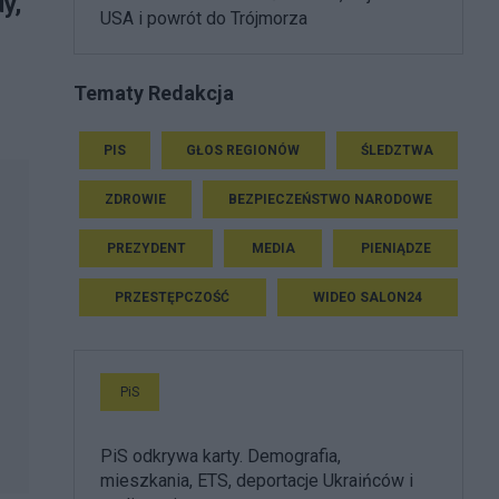
y,
USA i powrót do Trójmorza
Tematy Redakcja
PIS
GŁOS REGIONÓW
ŚLEDZTWA
ZDROWIE
BEZPIECZEŃSTWO NARODOWE
PREZYDENT
MEDIA
PIENIĄDZE
PRZESTĘPCZOŚĆ
WIDEO SALON24
PiS
PiS odkrywa karty. Demografia,
mieszkania, ETS, deportacje Ukraińców i