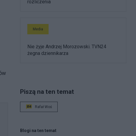
rozliczenia
Media
Nie żyje Andrzej Morozowski. TVN24
żegna dziennikarza
tów
Piszą na ten temat
Rafał Woś
Blogi na ten temat