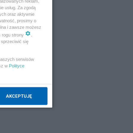
alizowanych reklam,
ie usług. Za zgodą
ych oraz aktywnie
watność, prosimy o
wolna i zawsze możesz
m rogu strony
.
sprzeciwić się
ji
 naszych serwisów
esz w
Polityce
AKCEPTUJĘ