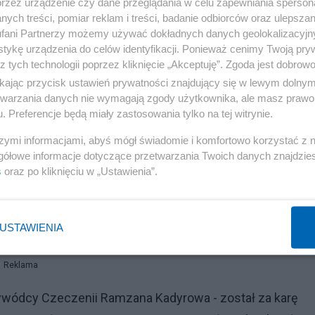
przez urządzenie czy dane przeglądania w celu zapewniania sperson
ych treści, pomiar reklam i treści, badanie odbiorców oraz ulepszan
fani Partnerzy możemy używać dokładnych danych geolokalizacyjn
tykę urządzenia do celów identyfikacji. Ponieważ cenimy Twoją pry
z tych technologii poprzez kliknięcie „Akceptuję”. Zgoda jest dobro
ikając przycisk ustawień prywatności znajdujący się w lewym dolny
etwarzania danych nie wymagają zgody użytkownika, ale masz prawo 
. Preferencje będą miały zastosowania tylko na tej witrynie.
ie zginął jeden z wojskowych. Doprowadziło to do eskalac
szymi informacjami, abyś mógł świadomie i komfortowo korzystać z
oń, granatniki i granaty. Według ukraińskiego sztabu w
gółowe informacje dotyczące przetwarzania Twoich danych znajdzi
bie strony - łącznie zginęło ponad 20 wojskowych, a 40
s
oraz po kliknięciu w „Ustawienia”.
USTAWIENIA
Reklama
ywódcy Czeczenii Ramzana Kadyrowa - został za karę