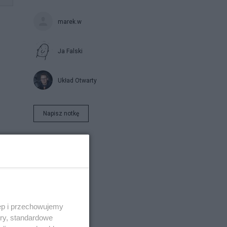
marek.w
Ja Falski
Układ Otwarty
Napisz notkę
ęp i przechowujemy
ory, standardowe