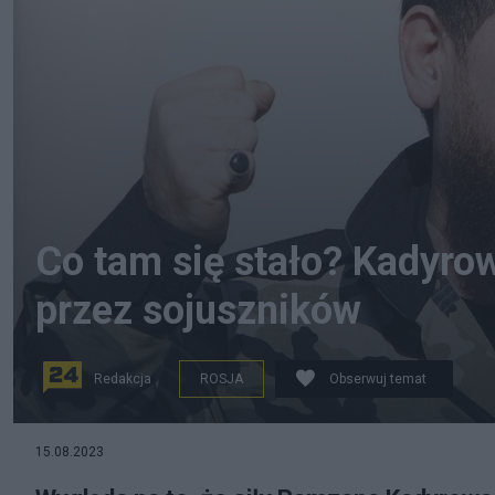
Co tam się stało? Kadyrow
przez sojuszników
Redakcja
ROSJA
Obserwuj temat
źródło: Twitter
15.08.2023