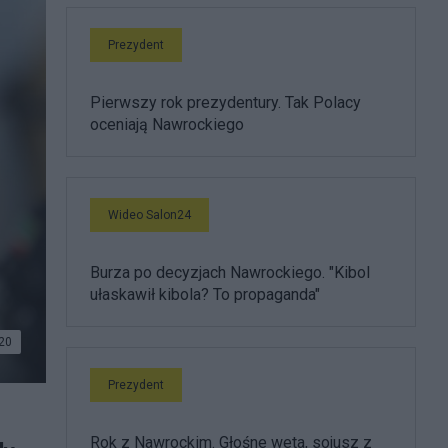
Prezydent
Pierwszy rok prezydentury. Tak Polacy
oceniają Nawrockiego
Wideo Salon24
Burza po decyzjach Nawrockiego. "Kibol
ułaskawił kibola? To propaganda"
20
Prezydent
Rok z Nawrockim. Głośne weta, sojusz z