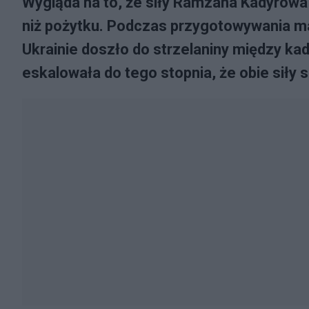
Wygląda na to, że siły Ramzana Kadyrowa
niż pożytku. Podczas przygotowywania 
Ukrainie doszło do strzelaniny między k
eskalowała do tego stopnia, że obie siły si