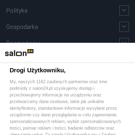
Polityka
Gospodarka
Rozmaitości
Technologie
Drogi Użytkowniku,
Sport
My, naszych 1162 zaufanych partnerów oraz inne
podmioty z salon24.pl uzyskujemy dostęp i
Społeczeństwo
przechowujemy informacje na urządzeniu oraz
przetwarzamy dane osobowe, takie jak unikalne
Kultura
identyfikatory, standardowe informacje wysyłane przez
urządzenie czy dane przeglądania w celu zapewniania
spersonalizowanych reklam, wybór spersonalizowanych
treści, pomiar reklam i treści, badanie odbiorców oraz
ulepszanie usług. Za zgodą Użytkownika my i Zaufani