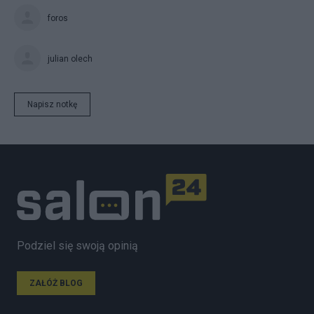
foros
julian olech
Napisz notkę
Podziel się swoją opinią
ZAŁÓŻ BLOG