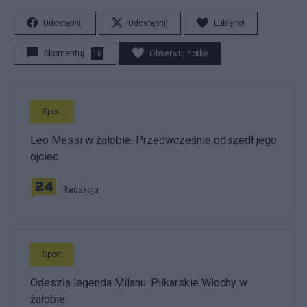
Udostępnij
Udostępnij
Lubię to!
Skomentuj
18
Obserwuj notkę
Sport
Leo Messi w żałobie. Przedwcześnie odszedł jego
ojciec
Redakcja
Sport
Odeszła legenda Milanu. Piłkarskie Włochy w
żałobie