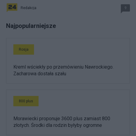
Redakcja
9
Najpopularniejsze
Rosja
Kreml wściekły po przemówieniu Nawrockiego.
Zacharowa dostała szału
800 plus
Morawiecki proponuje 3600 plus zamiast 800
złotych. Środki dla rodzin byłyby ogromne