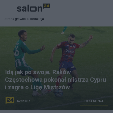
Strona główna
Redakcja
Idą jak po swoje. Raków
Częstochowa pokonał mistrza Cypru
i zagra o Ligę Mistrzów
Redakcja
PIŁKA NOŻNA
na zdjęciu: Piłkarz Rakowa Częstochowa Fran Tudor (P) i