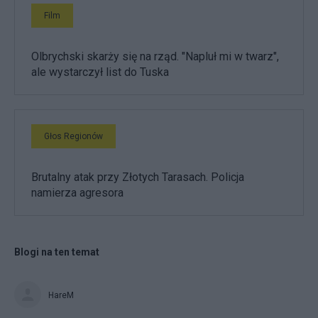
Film
Olbrychski skarży się na rząd. "Napluł mi w twarz",
ale wystarczył list do Tuska
Głos Regionów
Brutalny atak przy Złotych Tarasach. Policja
namierza agresora
Blogi na ten temat
HareM