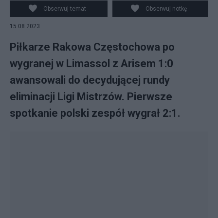
Jaden Montnor (L) z Arisu Limassol podczas meczu 3.
Obserwuj temat
Obserwuj notkę
rundy eliminacji Ligi Mistrzów.
15.08.2023
Piłkarze Rakowa Częstochowa po
wygranej w Limassol z Arisem 1:0
awansowali do decydującej rundy
eliminacji Ligi Mistrzów. Pierwsze
spotkanie polski zespół wygrał 2:1.