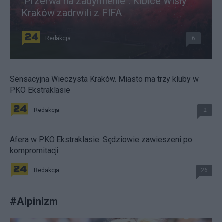
"Przerwa na zadymienie". Kibice Wisły
Kraków zadrwili z FIFA
Redakcja
6
Sensacyjna Wieczysta Kraków. Miasto ma trzy kluby w
PKO Ekstraklasie
Redakcja
2
Afera w PKO Ekstraklasie. Sędziowie zawieszeni po
kompromitacji
Redakcja
26
#
Alpinizm