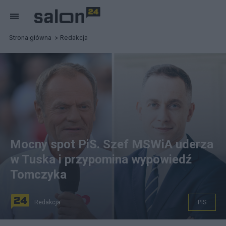
Strona główna
Redakcja
Mocny spot PiS. Szef MSWiA uderza
w Tuska i przypomina wypowiedź
Tomczyka
Redakcja
PIS
Fot. PAP/Piotr Polak, commons.wikimedia.org