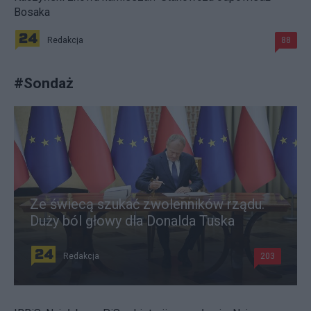
Bosaka
Redakcja
88
#
Sondaż
Ze świecą szukać zwolenników rządu.
Duży ból głowy dla Donalda Tuska
Redakcja
203