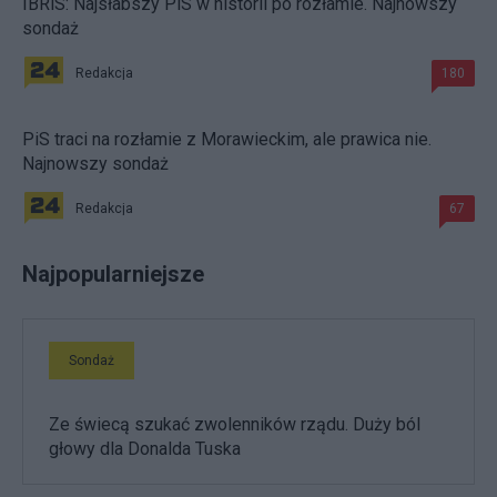
IBRiS: Najsłabszy PiS w historii po rozłamie. Najnowszy
sondaż
Redakcja
180
PiS traci na rozłamie z Morawieckim, ale prawica nie.
Najnowszy sondaż
Redakcja
67
Najpopularniejsze
Sondaż
Ze świecą szukać zwolenników rządu. Duży ból
głowy dla Donalda Tuska