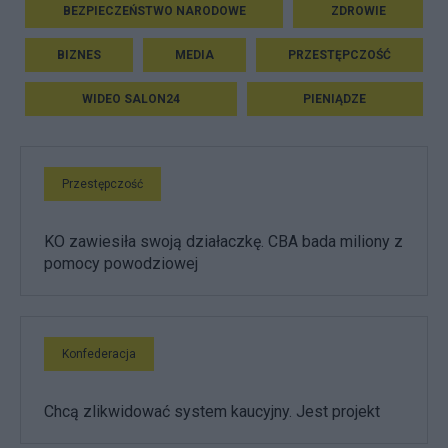
BEZPIECZEŃSTWO NARODOWE
ZDROWIE
BIZNES
MEDIA
PRZESTĘPCZOŚĆ
WIDEO SALON24
PIENIĄDZE
Przestępczość
KO zawiesiła swoją działaczkę. CBA bada miliony z
pomocy powodziowej
Konfederacja
Chcą zlikwidować system kaucyjny. Jest projekt