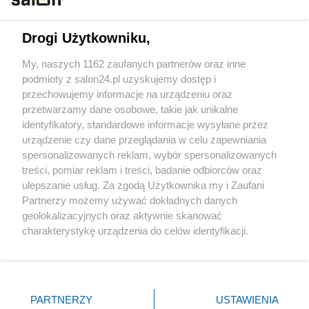
Technologie
Drogi Użytkowniku,
Sport
My, naszych 1162 zaufanych partnerów oraz inne
podmioty z salon24.pl uzyskujemy dostęp i
Społeczeństwo
przechowujemy informacje na urządzeniu oraz
przetwarzamy dane osobowe, takie jak unikalne
Kultura
identyfikatory, standardowe informacje wysyłane przez
urządzenie czy dane przeglądania w celu zapewniania
spersonalizowanych reklam, wybór spersonalizowanych
treści, pomiar reklam i treści, badanie odbiorców oraz
ulepszanie usług. Za zgodą Użytkownika my i Zaufani
X
Facebook
Instagram
Youtube
Partnerzy możemy używać dokładnych danych
geolokalizacyjnych oraz aktywnie skanować
charakterystykę urządzenia do celów identyfikacji.
Web Content Media sp. z o. o. © 2022
Ponieważ cenimy Twoją prywatność, prosimy o zgodę na
korzystanie z tych technologii poprzez kliknięcie
„Akceptuję”. Zgoda jest dobrowolna i zawsze możesz ją
Pomoc
O nas
Praca
Reklama
Kontakt
zmienić/wycofać klikając przycisk ustawień prywatności
PARTNERZY
USTAWIENIA