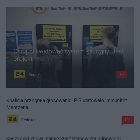
Chcą zlikwidować system kaucyjny. Jest
projekt
Redakcja
84
Koalicja przegrała głosowanie. PiS uratowało immunitet
Mentzena
Redakcja
101
Kaczyński znowu namieszał? Stanowcza odpowiedź