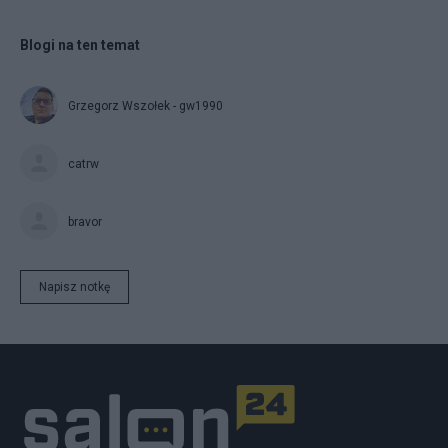
Blogi na ten temat
Grzegorz Wszołek - gw1990
catrw
bravor
Napisz notkę