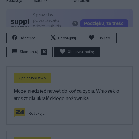
Redakcja
Salon24
autorskim.
Udostępnij
Udostępnij
Lubię to!
Skomentuj
40
Obserwuj notkę
Społeczeństwo
Może siedzieć nawet do końca życia. Wniosek o
areszt dla ukraińskiego nożownika
Redakcja