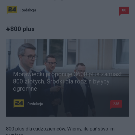
Redakcja
80
#
800 plus
Morawiecki proponuje 3600 plus zamiast
800 złotych. Środki dla rodzin byłyby
ogromne
Redakcja
238
800 plus dla cudzoziemców. Wiemy, ile państwo im