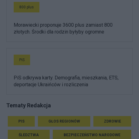
800 plus
Morawiecki proponuje 3600 plus zamiast 800
złotych. Środki dla rodzin byłyby ogromne
PiS
PiS odkrywa karty. Demografia, mieszkania, ETS,
deportacje Ukraińców i rozliczenia
Tematy Redakcja
PIS
GŁOS REGIONÓW
ZDROWIE
ŚLEDZTWA
BEZPIECZEŃSTWO NARODOWE