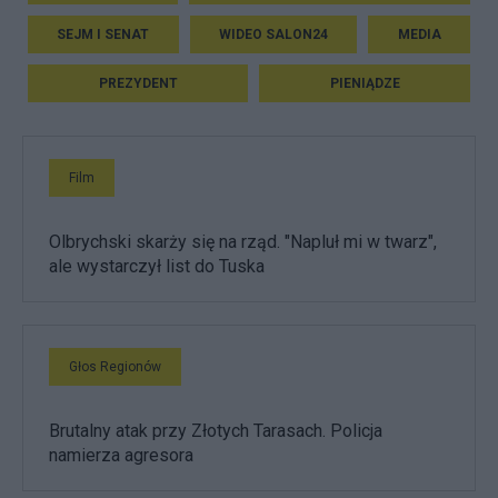
SEJM I SENAT
WIDEO SALON24
MEDIA
PREZYDENT
PIENIĄDZE
Film
Olbrychski skarży się na rząd. "Napluł mi w twarz",
ale wystarczył list do Tuska
Głos Regionów
Brutalny atak przy Złotych Tarasach. Policja
namierza agresora