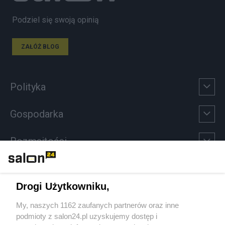
Podziel się swoją opinią
ZAŁÓŻ BLOG
Polityka
Gospodarka
Rozmaitości
Technologie
Drogi Użytkowniku,
Sport
My, naszych 1162 zaufanych partnerów oraz inne
podmioty z salon24.pl uzyskujemy dostęp i
Społeczeństwo