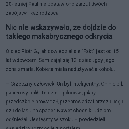
20-letniej Paulinie postawiono zarzut dwóch
zabójstw i kazirodztwa.
Nic nie wskazywało, że dojdzie do
takiego makabrycznego odkrycia
Ojciec Piotr G., jak dowiedział się "Fakt" jest od 15
lat wdowcem. Sam zajął się 12. dzieci, gdy jego
żona zmarła. Kobieta miała nadużywać alkoholu.
– Grzeczny człowiek. On był inteligentny. On nie pił,
papierosy palił. Te dzieci pilnował, jakby
przedszkole prowadził, przeprowadzał przez ulicę i
szli do lasu na spacer. Nawet chodnik ludziom
odśnieżał. Jesteśmy w szoku – powiedzieli
sąsiedzi w rozmowie z portalem.