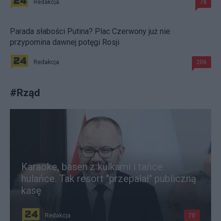
Redakcja
78
Parada słabości Putina? Plac Czerwony już nie
przypomina dawnej potęgi Rosji
Redakcja
206
#
Rząd
Karaoke, basen z kulkami i tańce
hulańce. Tak resort "przepalał" publiczną
kasę
Redakcja
70