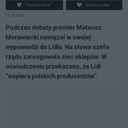
PAP/Paweł Supernak
Obserwuj temat
Obserwuj notkę
11.10.2023
Podczas debaty premier Mateusz
Morawiecki nawiązał w swojej
wypowiedzi do Lidla. Na słowa szefa
rządu zareagowała sieć sklepów. W
oświadczeniu przekazano, że Lidl
"wspiera polskich producentów".