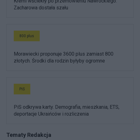
Kreml wściekły po przemówieniu Nawrockiego.
Zacharowa dostała szału
800 plus
Morawiecki proponuje 3600 plus zamiast 800
złotych. Środki dla rodzin byłyby ogromne
PiS
PiS odkrywa karty. Demografia, mieszkania, ETS,
deportacje Ukraińców i rozliczenia
Tematy Redakcja