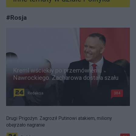
#
Rosja
Kreml wściekły po przemówieniu
Nawrockiego. Zacharowa dostała szału
Redakcja
384
Drugi Prigożyn. Zagroził Putinowi atakiem, miliony
obejrzało nagranie