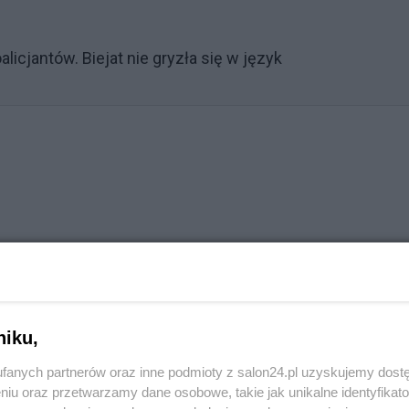
licjantów. Biejat nie gryzła się w język
niku,
fanych partnerów oraz inne podmioty z salon24.pl uzyskujemy dost
niu oraz przetwarzamy dane osobowe, takie jak unikalne identyfikat