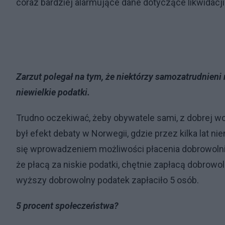
coraz bardziej alarmujące dane dotyczące likwidacji 
Zarzut polegał na tym, że niektórzy samozatrudnieni 
niewielkie podatki.
Trudno oczekiwać, żeby obywatele sami, z dobrej wo
był efekt debaty w Norwegii, gdzie przez kilka lat ni
się wprowadzeniem możliwości płacenia dobrowoln
że płacą za niskie podatki, chętnie zapłacą dobrowo
wyższy dobrowolny podatek zapłaciło 5 osób.
5 procent społeczeństwa?