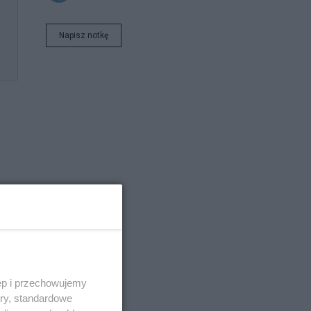
Napisz notkę
ęp i przechowujemy
ory, standardowe