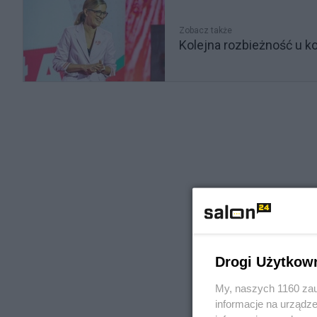
Zobacz także
Kolejna rozbieżność u koa
Drogi Użytkow
My, naszych 1160 zau
informacje na urządze