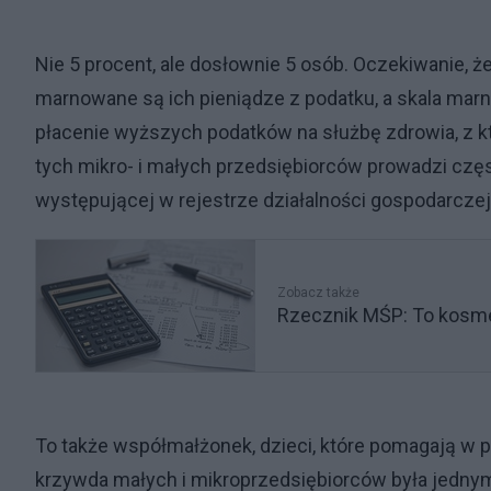
Nie 5 procent, ale dosłownie 5 osób. Oczekiwanie, ż
marnowane są ich pieniądze z podatku, a skala ma
płacenie wyższych podatków na służbę zdrowia, z kt
tych mikro- i małych przedsiębiorców prowadzi częs
występującej w rejestrze działalności gospodarczej
Zobacz także
Rzecznik MŚP: To kosme
To także współmałżonek, dzieci, które pomagają w p
krzywda małych i mikroprzedsiębiorców była jedny