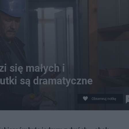
i się małych i
utki są dramatyczne
Obserwuj notkę
anva