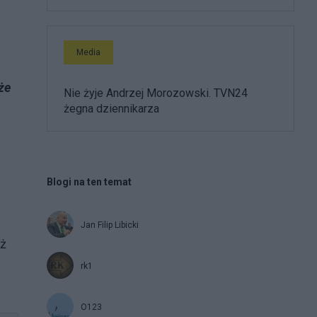
Media
że
Nie żyje Andrzej Morozowski. TVN24
żegna dziennikarza
Blogi na ten temat
Jan Filip Libicki
eż
rk1
O123