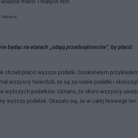
właśnie mikro- i małych firm.
Reklama
nie będąc na etatach „udają przedsiębiorców”, by płacić
li chcieli płacić wyższe podatki. Doskonałym przykłade
emal wszyscy twierdzili, że są za niskie podatki i skończy
ie wyższych podatków. Uznano, że skoro wszyscy uważa
lny wyższy podatek. Okazało się, że w całej Norwegii ten