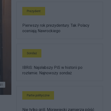
Prezydent
Pierwszy rok prezydentury. Tak Polacy
oceniają Nawrockiego
Sondaż
IBRiS: Najsłabszy PiS w historii po
rozłamie. Najnowszy sondaż
61
Partie polityczne
Nie tylko grill. Morawiecki zamierza pójść