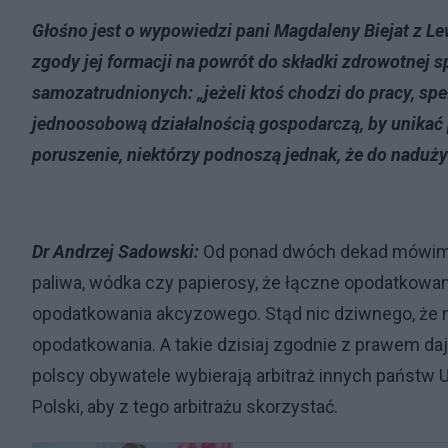
Głośno jest o wypowiedzi pani Magdaleny Biejat z Lew
zgody jej formacji na powrót do składki zdrowotnej s
samozatrudnionych: „jeżeli ktoś chodzi do pracy, speł
jednoosobową działalnością gospodarczą, by unikać p
poruszenie, niektórzy podnoszą jednak, że do naduży
Dr Andrzej Sadowski:
Od ponad dwóch dekad mówimy,
paliwa, wódka czy papierosy, że łączne opodatkowan
opodatkowania akcyzowego. Stąd nic dziwnego, że n
opodatkowania. A takie dzisiaj zgodnie z prawem da
polscy obywatele wybierają arbitraż innych państw U
Polski, aby z tego arbitrażu skorzystać.