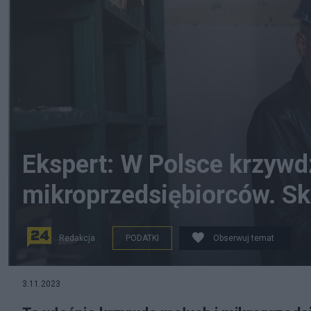
Ekspert: W Polsce krzywdz
mikroprzedsiębiorców. Sk
Redakcja
PODATKI
Obserwuj temat
Drobni przedsiębiorcy w Polsce mają pod górkę. Fot. C
3.11.2023