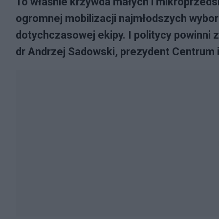
To właśnie krzywda małych i mikroprzeds
ogromnej mobilizacji najmłodszych wybo
dotychczasowej ekipy. I politycy powinni
dr Andrzej Sadowski, prezydent Centrum