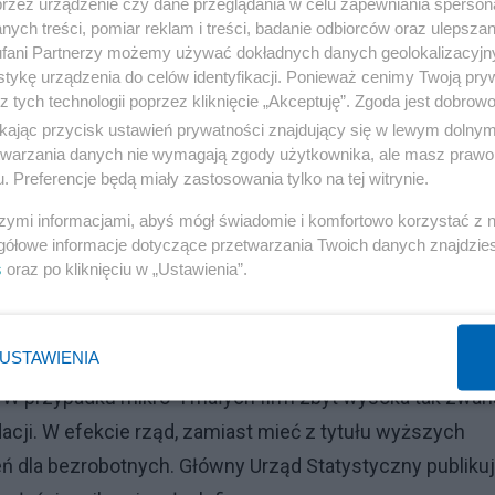
przez urządzenie czy dane przeglądania w celu zapewniania sperson
ych treści, pomiar reklam i treści, badanie odbiorców oraz ulepszan
fani Partnerzy możemy używać dokładnych danych geolokalizacyjn
tykę urządzenia do celów identyfikacji. Ponieważ cenimy Twoją pry
z tych technologii poprzez kliknięcie „Akceptuję”. Zgoda jest dobro
ikając przycisk ustawień prywatności znajdujący się w lewym dolny
etwarzania danych nie wymagają zgody użytkownika, ale masz prawo 
. Preferencje będą miały zastosowania tylko na tej witrynie.
szymi informacjami, abyś mógł świadomie i komfortowo korzystać z
gółowe informacje dotyczące przetwarzania Twoich danych znajdzi
mi kolejnych rządów, jest to, że po prostu ten rozdźwię
s
oraz po kliknięciu w „Ustawienia”.
mami opodatkowania po prostu jest taki, że ogranicza s
nego oszustwa, ale obciążeń nałożonych na pracę. Gdyby n
USTAWIENIA
ty związane z bezrobociem. Jednak już dziś skutki
W przypadku mikro- i małych firm zbyt wysoka tak zwan
dacji. W efekcie rząd, zamiast mieć z tytułu wyższych
eń dla bezrobotnych. Główny Urząd Statystyczny publiku