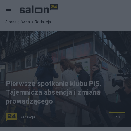
Strona główna
Redakcja
Pierwsze spotkanie klubu PiS.
Tajemnicza absencja i zmiana
prowadzącego
Redakcja
PIS
na zdjeciu: Politycy PiS w drodze na spotkanie