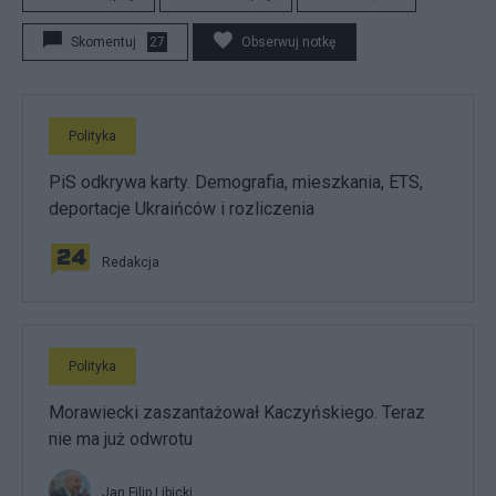
Skomentuj
27
Obserwuj notkę
Polityka
PiS odkrywa karty. Demografia, mieszkania, ETS,
deportacje Ukraińców i rozliczenia
Redakcja
Polityka
Morawiecki zaszantażował Kaczyńskiego. Teraz
nie ma już odwrotu
Jan Filip Libicki