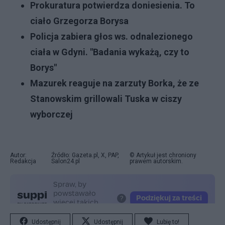
Prokuratura potwierdza doniesienia. To
ciało Grzegorza Borysa
Policja zabiera głos ws. odnalezionego
ciała w Gdyni. "Badania wykażą, czy to
Borys"
Mazurek reaguje na zarzuty Borka, że ze
Stanowskim grillowali Tuska w ciszy
wyborczej
Autor:
Źródło: Gazeta.pl, X, PAP,
© Artykuł jest chroniony
Redakcja
Salon24.pl
prawem autorskim.
Udostępnij
Udostępnij
Lubię to!