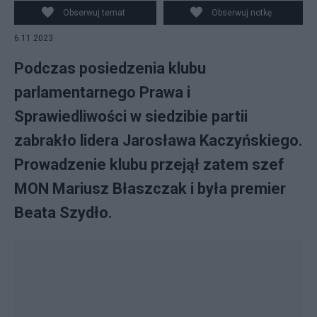
wszystkich parlamentarzystów wybranych z list PiS w
Obserwuj temat
Obserwuj notkę
mijających wyborach parlamentarnych, 6 bm. w
6.11.2023
siedzibie PiS przy ul. Nowogrodzkiej w Warszawie. fot.
Albert Zawada/PAP
Podczas posiedzenia klubu
parlamentarnego Prawa i
Sprawiedliwości w siedzibie partii
zabrakło lidera Jarosława Kaczyńskiego.
Prowadzenie klubu przejął zatem szef
MON Mariusz Błaszczak i była premier
Beata Szydło.