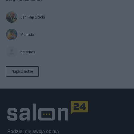
Jan Filip Libicki
MartaJa
estamos
Napisz notkę
Podziel się swoją opinią