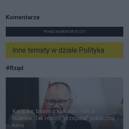
Komentarze
POKAŻ KOMENTARZE (27)
Inne tematy w dziale
Polityka
#
Rząd
Karaoke, basen z kulkami i tańce
hulańce. Tak resort "przepalał" publiczną
kasę