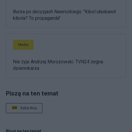
Burza po decyzjach Nawrockiego. "Kibol ułaskawił
kibola? To propaganda"
Media
Nie żyje Andrzej Morozowski. TVN24 żegna
dziennikarza
Piszą na ten temat
Rafał Woś
Blogi na ten temat