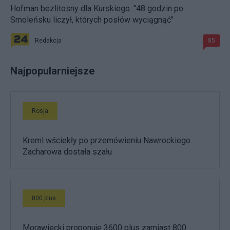
Hofman bezlitosny dla Kurskiego. "48 godzin po
Smoleńsku liczył, których posłów wyciągnąć"
Redakcja
85
Najpopularniejsze
Rosja
Kreml wściekły po przemówieniu Nawrockiego.
Zacharowa dostała szału
800 plus
Morawiecki proponuje 3600 plus zamiast 800