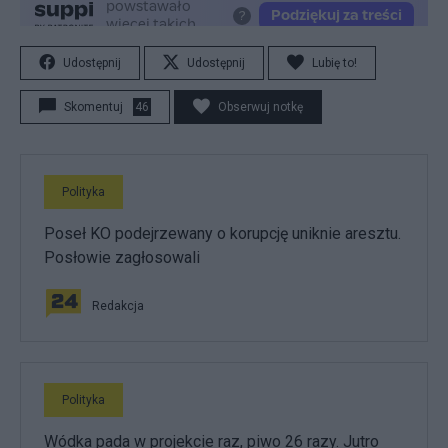
Udostępnij
Udostępnij
Lubię to!
Skomentuj
46
Obserwuj notkę
Polityka
Poseł KO podejrzewany o korupcję uniknie aresztu.
Posłowie zagłosowali
Redakcja
Polityka
Wódka pada w projekcie raz, piwo 26 razy. Jutro