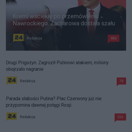
Kreml wściekły po przemówieniu
Nawrockiego. Zacharowa dostała szału
Redakcja
486
Drugi Prigożyn. Zagroził Putinowi atakiem, miliony
obejrzało nagranie
Redakcja
78
Parada słabości Putina? Plac Czerwony już nie
przypomina dawnej potęgi Rosji
Redakcja
206