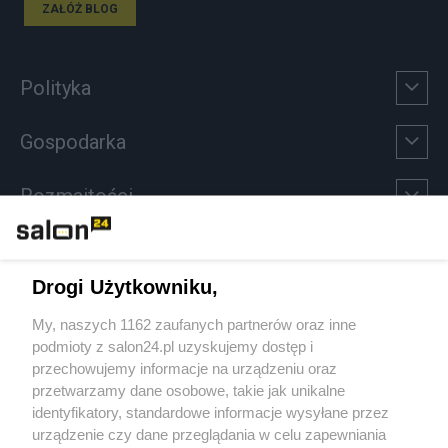
ZAŁÓŻ BLOG
Polityka
Gospodarka
Rozmaitości
Technologie
Drogi Użytkowniku,
Sport
My, naszych 1162 zaufanych partnerów oraz inne
podmioty z salon24.pl uzyskujemy dostęp i
Społeczeństwo
przechowujemy informacje na urządzeniu oraz
przetwarzamy dane osobowe, takie jak unikalne
Kultura
identyfikatory, standardowe informacje wysyłane przez
urządzenie czy dane przeglądania w celu zapewniania