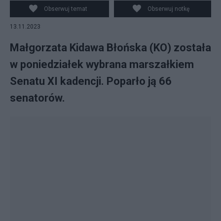
(C). Fot. PAP/Paweł Supernak
Obserwuj temat
Obserwuj notkę
13.11.2023
Małgorzata Kidawa Błońska (KO) została
w poniedziałek wybrana marszałkiem
Senatu XI kadencji. Poparło ją 66
senatorów.