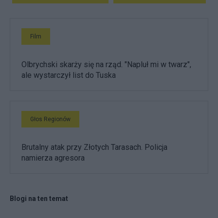
Film
Olbrychski skarży się na rząd. "Napluł mi w twarz",
ale wystarczył list do Tuska
Głos Regionów
Brutalny atak przy Złotych Tarasach. Policja
namierza agresora
Blogi na ten temat