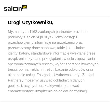
Rozmaitości
Technologie
Drogi Użytkowniku,
Sport
My, naszych 1162 zaufanych partnerów oraz inne
podmioty z salon24.pl uzyskujemy dostęp i
Społeczeństwo
przechowujemy informacje na urządzeniu oraz
przetwarzamy dane osobowe, takie jak unikalne
Kultura
identyfikatory, standardowe informacje wysyłane przez
urządzenie czy dane przeglądania w celu zapewniania
spersonalizowanych reklam, wybór spersonalizowanych
treści, pomiar reklam i treści, badanie odbiorców oraz
ulepszanie usług. Za zgodą Użytkownika my i Zaufani
X
Facebook
Instagram
Youtube
Partnerzy możemy używać dokładnych danych
geolokalizacyjnych oraz aktywnie skanować
charakterystykę urządzenia do celów identyfikacji.
Web Content Media sp. z o. o. © 2022
Ponieważ cenimy Twoją prywatność, prosimy o zgodę na
korzystanie z tych technologii poprzez kliknięcie
„Akceptuję”. Zgoda jest dobrowolna i zawsze możesz ją
Pomoc
O nas
Praca
Reklama
Kontakt