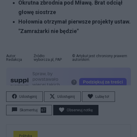
Okrutna zbrodnia pod Mławą. Brat odciął
głowę siostrze
Hołownia otrzymał pierwsze projekty ustaw.
"Zamrażarki nie będzie"
Autor:
Źródło:
© Artykuł jest chroniony prawem
Redakcja
wyborcza.pl, PAP
autorskim.
Udostępnij
Udostępnij
Lubię to!
Skomentuj
67
Obserwuj notkę
Polityka