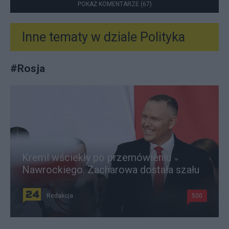
POKAŻ KOMENTARZE (67)
Inne tematy w dziale
Polityka
#
Rosja
Kreml wściekły po przemówieniu
Nawrockiego. Zacharowa dostała szału
Redakcja
500