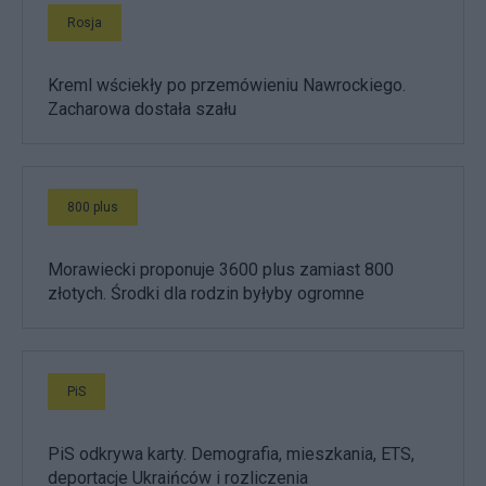
Rosja
Kreml wściekły po przemówieniu Nawrockiego.
Zacharowa dostała szału
800 plus
Morawiecki proponuje 3600 plus zamiast 800
złotych. Środki dla rodzin byłyby ogromne
PiS
PiS odkrywa karty. Demografia, mieszkania, ETS,
deportacje Ukraińców i rozliczenia