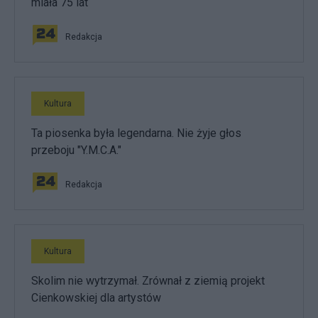
miała 75 lat
Redakcja
Kultura
Ta piosenka była legendarna. Nie żyje głos
przeboju "Y.M.C.A."
Redakcja
Kultura
Skolim nie wytrzymał. Zrównał z ziemią projekt
Cienkowskiej dla artystów