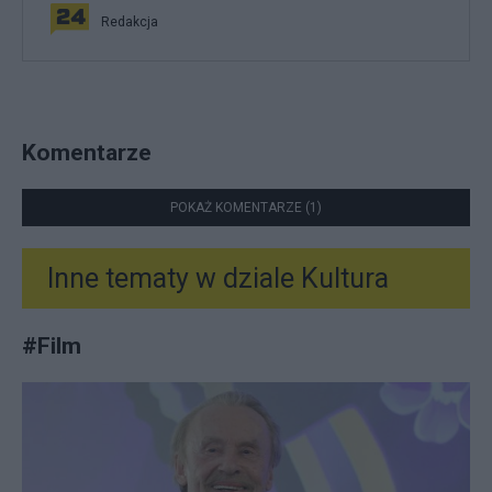
Redakcja
Komentarze
POKAŻ KOMENTARZE (1)
Inne tematy w dziale
Kultura
#
Film