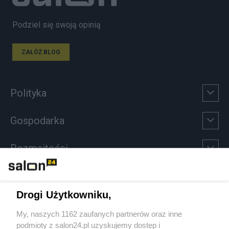
Podziel się swoją opinią
ZAŁÓŻ BLOG
Polityka
Gospodarka
Rozmaitości
Technologie
Drogi Użytkowniku,
Sport
My, naszych 1162 zaufanych partnerów oraz inne
podmioty z salon24.pl uzyskujemy dostęp i