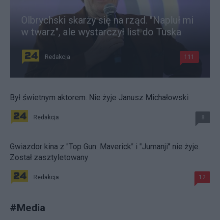
Olbrychski skarży się na rząd. "Napluł mi
w twarz", ale wystarczył list do Tuska
Redakcja
111
Był świetnym aktorem. Nie żyje Janusz Michałowski
Redakcja
8
Gwiazdor kina z "Top Gun: Maverick" i "Jumanji" nie żyje.
Został zasztyletowany
Redakcja
12
#
Media