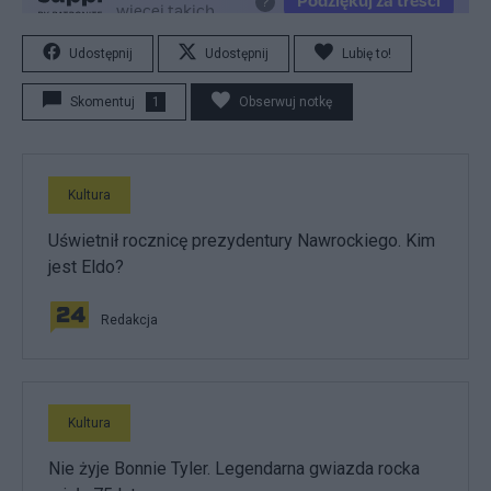
Udostępnij
Udostępnij
Lubię to!
Skomentuj
1
Obserwuj notkę
Kultura
Uświetnił rocznicę prezydentury Nawrockiego. Kim
jest Eldo?
Redakcja
Kultura
Nie żyje Bonnie Tyler. Legendarna gwiazda rocka