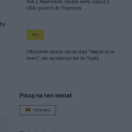
Rok z Nawrockim. Głośne weta, sojusz z
USA i powrót do Trójmorza
oby
Film
Olbrychski skarży się na rząd. "Napluł mi w
twarz", ale wystarczył list do Tuska
Piszą na ten temat
Rafał Woś