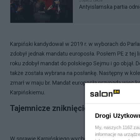
Zobacz także
Antyislamska partia od
Karpiński kandydował w 2019 r. w wyborach do Parlam
zdobył jednak mandatu europosła. Posłem PE z tej li
roku zdobył mandat do polskiego Sejmu i go objął. 
także została wybrana na posłankę. Następny w kolej
zmarł w maju br. Mandat europosła przypada więc k
Karpińskiemu.
Tajemnicze zniknięcie telefonu
Drogi Użytkow
My, naszych 1162 zau
informacje na urządze
W sprawie Karpińskiego wychodzą nowe fakty. Jak uda