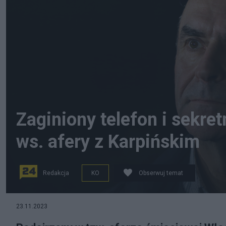
Zaginiony telefon i sekre
ws. afery z Karpińskim
Redakcja
KO
Obserwuj temat
Włodzimierz Karpiński. Fot. PAP/Zbigniew Meissner
23.11.2023