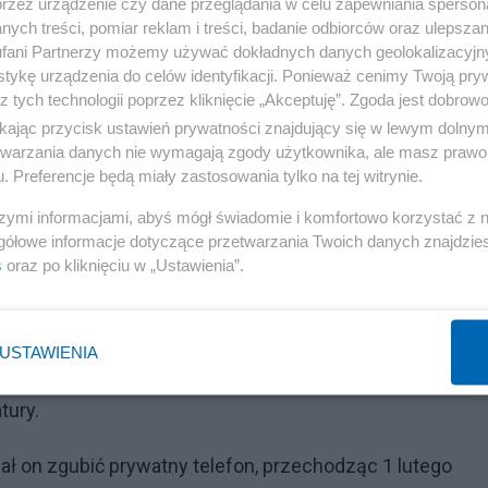
przez urządzenie czy dane przeglądania w celu zapewniania sperson
ego gabinecie, po godzinie 11.14, kluczowy w sprawie dow
ych treści, pomiar reklam i treści, badanie odbiorców oraz ulepszan
fani Partnerzy możemy używać dokładnych danych geolokalizacyjn
ie 12.10 Karpiński wraz z pełnomocnikiem stawił się w
tykę urządzenia do celów identyfikacji. Ponieważ cenimy Twoją pry
z tych technologii poprzez kliknięcie „Akceptuję”. Zgoda jest dobro
ikając przycisk ustawień prywatności znajdujący się w lewym dolny
ło dojść również do spotkania w Biurze Informatyki żony
etwarzania danych nie wymagają zgody użytkownika, ale masz prawo 
. Preferencje będą miały zastosowania tylko na tej witrynie.
ej) z Włodzimierzem Karpińskim i byłym komendantem
szymi informacjami, abyś mógł świadomie i komfortowo korzystać z
u na stanowisku Dyrektora Biura Bezpieczeństwa i
gółowe informacje dotyczące przetwarzania Twoich danych znajdzi
eli oni skopiować znajdujące się w telefonach
s
oraz po kliknięciu w „Ustawienia”.
ośny dysk twardy.
 zmierzających do zabezpieczenia kluczowych dowodó
USTAWIENIA
które mogły znajdować się na dysku twardym, ani dysku 
tury.
ł on zgubić prywatny telefon, przechodząc 1 lutego