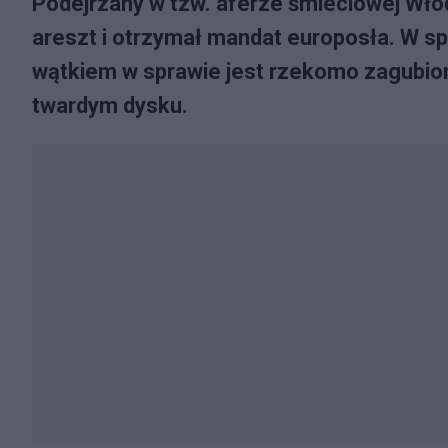
Podejrzany w tzw. aferze śmieciowej Włod
areszt i otrzymał mandat europosła. W s
wątkiem w sprawie jest rzekomo zagubiony
twardym dysku.