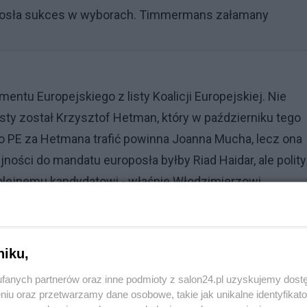
niosła sukces w wyborach. Timmermans załamany
entu Europejskiego z listy Koalicji Europejskiej. Nie
sty został Krzysztof Hetman, który w październiku tego
Do PE za Hetmana trafić powinna Joanna Mucha, lecz ona
ności do mandatu europosła byłby Riad Haidar, ale polity
olejnemu kandydatowi - właśnie Włodzimierzowi
niku,
Reklama
fanych partnerów oraz inne podmioty z salon24.pl uzyskujemy dost
niu oraz przetwarzamy dane osobowe, takie jak unikalne identyfikat
ło się ustalić niezależnej.pl w Prokuraturze Krajowej, 