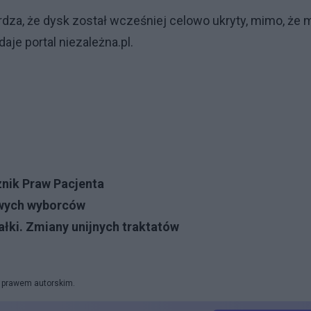
dza, że dysk został wcześniej celowo ukryty, mimo, że m
aje portal niezależna.pl.
znik Praw Pacjenta
owych wyborców
ałki. Zmiany unijnych traktatów
y prawem autorskim.