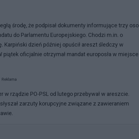
głą środę, że podpisał dokumenty informujące trzy os
atu do Parlamentu Europejskiego. Chodzi m.in. o
 Karpiński dzień później opuścił areszt śledczy w
W piątek oficjalnie otrzymał mandat europosła w miejsce
Reklama
er w rządzie PO-PSL od lutego przebywał w areszcie.
słyszał zarzuty korupcyjne związane z zawieraniem
awie.