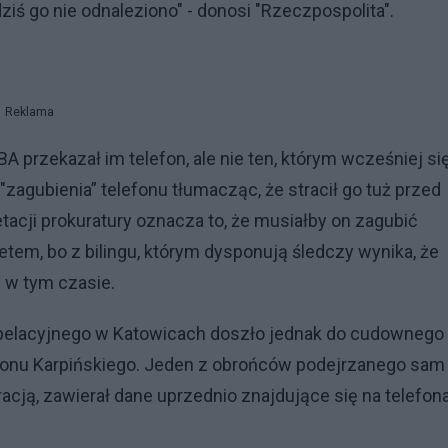
iś go nie odnaleziono" - donosi "Rzeczpospolita".
Reklama
A przekazał im telefon, ale nie ten, którym wcześniej si
"zagubienia” telefonu tłumacząc, że stracił go tuż przed
tacji prokuratury oznacza to, że musiałby on zagubić
tem, bo z bilingu, którym dysponują śledczy wynika, że
e w tym czasie.
pelacyjnego w Katowicach doszło jednak do cudownego
lefonu Karpińskiego. Jeden z obrońców podejrzanego sam
racją, zawierał dane uprzednio znajdujące się na telefon