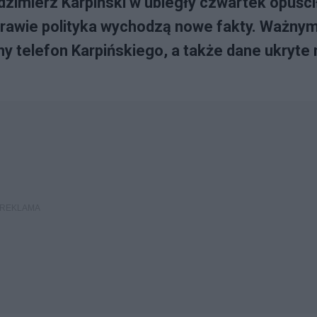
zimierz Karpiński w ubiegły czwartek opuści
prawie polityka wychodzą nowe fakty. Ważny
 telefon Karpińskiego, a także dane ukryte 