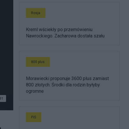
Rosja
Kreml wściekły po przemówieniu
Nawrockiego. Zacharowa dostała szału
800 plus
Morawiecki proponuje 3600 plus zamiast
800 złotych. Środki dla rodzin byłyby
ogromne
81
PiS