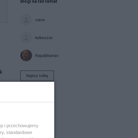
Blogi na ten temat
catrw
kelkeszos
Republikaniec
k
Napisz notkę
ęp i przechowujemy
ory, standardowe
1