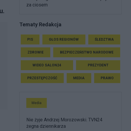
za ciosem
u.
Tematy Redakcja
PIS
GŁOS REGIONÓW
ŚLEDZTWA
ZDROWIE
BEZPIECZEŃSTWO NARODOWE
WIDEO SALON24
PREZYDENT
PRZESTĘPCZOŚĆ
MEDIA
PRAWO
Media
Nie żyje Andrzej Morozowski. TVN24
żegna dziennikarza