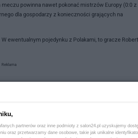
nim meczu powinna nawet pokonać mistrzów Europy (0:0 z
karnego dla gospodarzy z konieczności grających na
e. W ewentualnym pojedynku z Polakami, to gracze Rober
Reklama
niku,
fanych partnerów oraz inne podmioty z salon24.pl uzyskujemy dost
niu oraz przetwarzamy dane osobowe, takie jak unikalne identyfikat