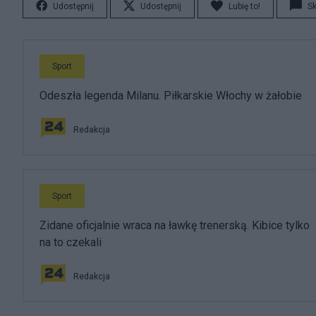
Udostępnij
Udostępnij
Lubię to!
S
Sport
Odeszła legenda Milanu. Piłkarskie Włochy w żałobie
Redakcja
Sport
Zidane oficjalnie wraca na ławkę trenerską. Kibice tylko
na to czekali
Redakcja