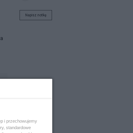
Napisz notkę
ta
ęp i przechowujemy
ory, standardowe