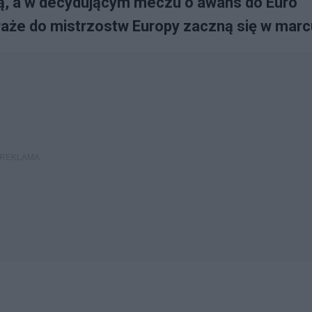
nią, a w decydującym meczu o awans do Euro
araże do mistrzostw Europy zaczną się w marc