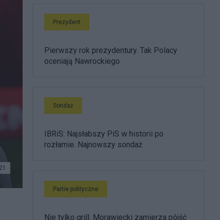
Prezydent
Pierwszy rok prezydentury. Tak Polacy
oceniają Nawrockiego
Sondaż
IBRiS: Najsłabszy PiS w historii po
rozłamie. Najnowszy sondaż
21
Partie polityczne
Nie tylko grill. Morawiecki zamierza pójść