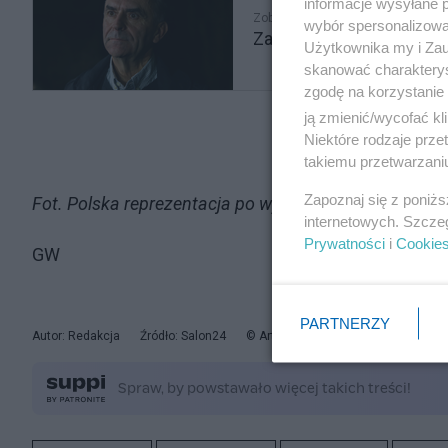
informacje wysyłane 
Zobacz także
wybór spersonalizowan
Zaginiony telefon i sekr
Użytkownika my i Zau
skanować charakterys
zgodę na korzystanie 
ją zmienić/wycofać kl
Niektóre rodzaje prz
takiemu przetwarzaniu
Zapoznaj się z poniż
Fot. Polska reprezentacja po wygranej 2:0 z Łotwą 
internetowych. Szcze
Prywatności
i
Cookie
GW
PARTNERZY
Autor: Redakcja
Źródło: Salon24
© Artykuł jest chroniony prawem aut