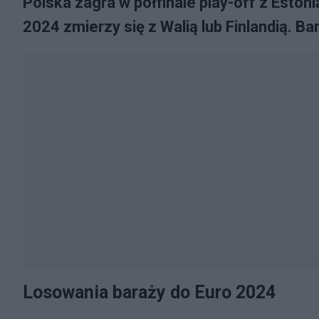
Polska zagra w półfinale play-off z Esto
2024 zmierzy się z Walią lub Finlandią. B
Losowania baraży do Euro 2024