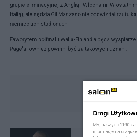
grupie eliminacyjnej z Anglią i Włochami. W ostat
Italią), ale sędzia Gil Manzano nie odgwizdał rzutu 
niemieckich stadionach.
Faworytem półfinału Walia-Finlandia będą wyspiarz
Page'a również powinni być za takowych uznani.
Drogi Użytkow
My, naszych 1160 zau
informacje na urządze