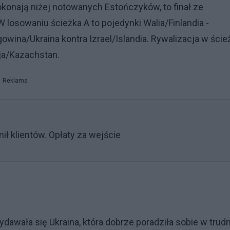
okonają niżej notowanych Estończyków, to finał ze
 losowaniu ścieżka A to pojedynki Walia/Finlandia -
gowina/Ukraina kontra Izrael/Islandia. Rywalizacja w ści
cja/Kazachstan.
Reklama
ł klientów. Opłaty za wejście
awała się Ukraina, która dobrze poradziła sobie w trud