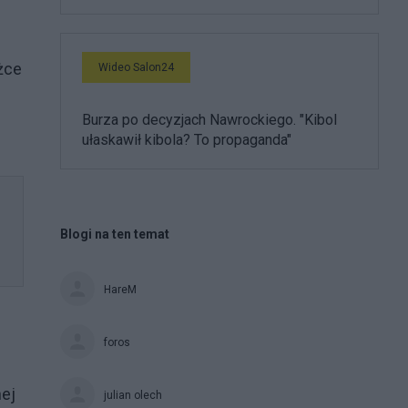
eżce
Wideo Salon24
Burza po decyzjach Nawrockiego. "Kibol
ułaskawił kibola? To propaganda"
Blogi na ten temat
HareM
foros
nej
julian olech