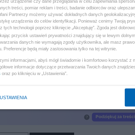
przez urządzenie czy dane przeglądania w celu zapewniania sperson
ych treści, pomiar reklam i treści, badanie odbiorców oraz ulepszan
etny twardy dysk. Nowe fakty ws. afery z Karpińskim
fani Partnerzy możemy używać dokładnych danych geolokalizacyjn
tykę urządzenia do celów identyfikacji. Ponieważ cenimy Twoją pry
z tych technologii poprzez kliknięcie „Akceptuję”. Zgoda jest dobro
ikając przycisk ustawień prywatności znajdujący się w lewym dolny
etwarzania danych nie wymagają zgody użytkownika, ale masz prawo 
Reklama
. Preferencje będą miały zastosowania tylko na tej witrynie.
szymi informacjami, abyś mógł świadomie i komfortowo korzystać z
w meczu towarzyskim/PAP
gółowe informacje dotyczące przetwarzania Twoich danych znajdzi
s
oraz po kliknięciu w „Ustawienia”.
USTAWIENIA
orskim.