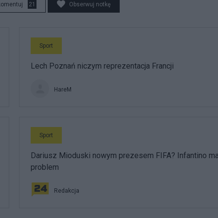
komentuj
21
Obserwuj notkę
Sport
Lech Poznań niczym reprezentacja Francji
HareM
Sport
Dariusz Mioduski nowym prezesem FIFA? Infantino m
problem
Redakcja