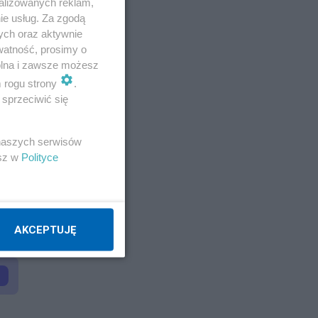
alizowanych reklam,
ie usług. Za zgodą
ych oraz aktywnie
watność, prosimy o
wolna i zawsze możesz
m rogu strony
.
sprzeciwić się
 naszych serwisów
esz w
Polityce
AKCEPTUJĘ