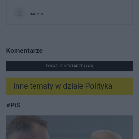
marek.w
Komentarze
POKAŻ KOMENTARZE (149)
Inne tematy w dziale
Polityka
#
PiS