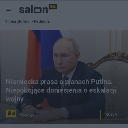
Strona główna
Redakcja
Niemiecka prasa o planach Putina.
Niepokojące doniesienia o eskalacji
wojny
Redakcja
ROSJA