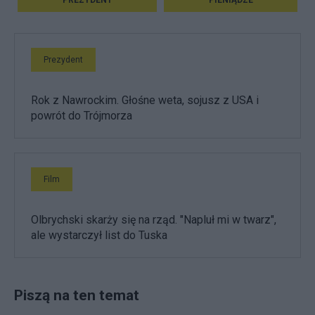
Prezydent
Rok z Nawrockim. Głośne weta, sojusz z USA i
powrót do Trójmorza
Film
Olbrychski skarży się na rząd. "Napluł mi w twarz",
ale wystarczył list do Tuska
Piszą na ten temat