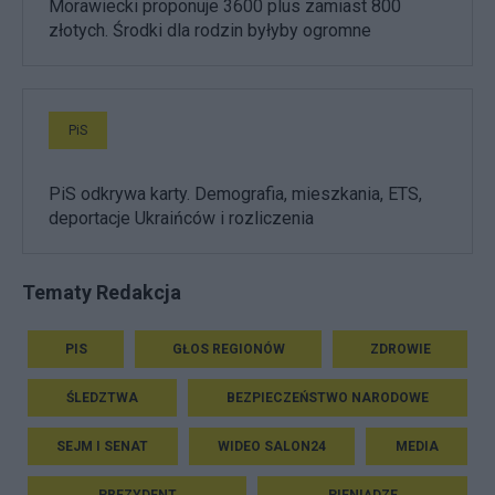
Morawiecki proponuje 3600 plus zamiast 800
złotych. Środki dla rodzin byłyby ogromne
PiS
PiS odkrywa karty. Demografia, mieszkania, ETS,
deportacje Ukraińców i rozliczenia
Tematy Redakcja
PIS
GŁOS REGIONÓW
ZDROWIE
ŚLEDZTWA
BEZPIECZEŃSTWO NARODOWE
SEJM I SENAT
WIDEO SALON24
MEDIA
PREZYDENT
PIENIĄDZE