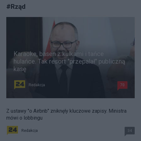
#
Rząd
Karaoke, basen z kulkami i tańce
hulańce. Tak resort "przepalał" publiczną
kasę
Redakcja
70
Z ustawy "o Airbnb" zniknęły kluczowe zapisy. Ministra
mówi o lobbingu
Redakcja
34