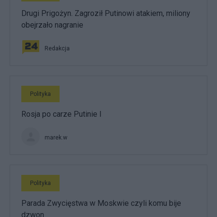
Drugi Prigożyn. Zagroził Putinowi atakiem, miliony
obejrzało nagranie
Redakcja
Polityka
Rosja po carze Putinie I
marek.w
Polityka
Parada Zwycięstwa w Moskwie czyli komu bije
dzwon