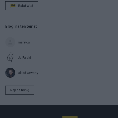
Rafał Woś
Blogi na ten temat
marek.w
Ja Falski
Układ Otwarty
Napisz notkę