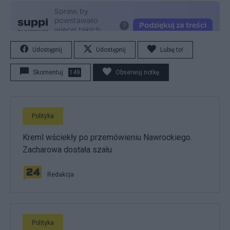
Udostępnij
Udostępnij
Lubię to!
Skomentuj
149
Obserwuj notkę
Polityka
Kreml wściekły po przemówieniu Nawrockiego.
Zacharowa dostała szału
Redakcja
Polityka