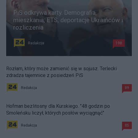
PiS odkrywa karty. Demografia,
mieszkania, ETS, deportacje Ukraińców i
rozliczenia
Redakcja
198
Rozłam, który może zamienić się w sojusz. Terlecki
zdradza tajemnice z posiedzeń PiS
Redakcja
89
Hofman bezlitosny dla Kurskiego. "48 godzin po
Smoleńsku liczył, których posłów wyciągnąć"
Redakcja
85