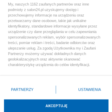
My, naszych 1162 zaufanych partnerów oraz inne
podmioty z salon24.pl uzyskujemy dostęp i
Społeczeństwo
przechowujemy informacje na urządzeniu oraz
przetwarzamy dane osobowe, takie jak unikalne
Kultura
identyfikatory, standardowe informacje wysyłane przez
urządzenie czy dane przeglądania w celu zapewniania
spersonalizowanych reklam, wybór spersonalizowanych
treści, pomiar reklam i treści, badanie odbiorców oraz
ulepszanie usług. Za zgodą Użytkownika my i Zaufani
X
Facebook
Instagram
Youtube
Partnerzy możemy używać dokładnych danych
geolokalizacyjnych oraz aktywnie skanować
charakterystykę urządzenia do celów identyfikacji.
Web Content Media sp. z o. o. © 2022
Ponieważ cenimy Twoją prywatność, prosimy o zgodę na
korzystanie z tych technologii poprzez kliknięcie
„Akceptuję”. Zgoda jest dobrowolna i zawsze możesz ją
Pomoc
O nas
Praca
Reklama
Kontakt
zmienić/wycofać klikając przycisk ustawień prywatności
PARTNERZY
USTAWIENIA
znajdujący się w lewym dolnym rogu strony
. Niektóre
rodzaje przetwarzania danych nie wymagają zgody
użytkownika, ale masz prawo sprzeciwić się takiemu
AKCEPTUJĘ
przetwarzaniu. Preferencje będą miały zastosowania tylko