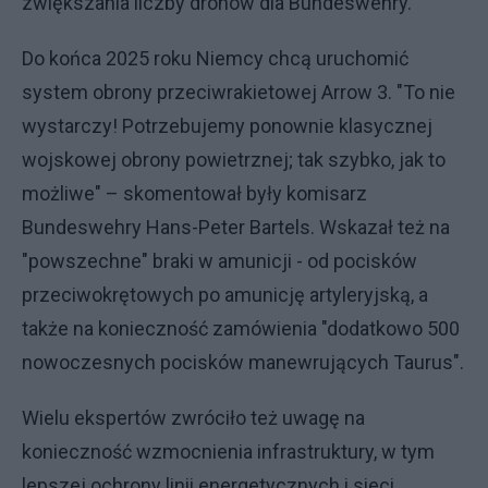
zwiększania liczby dronów dla Bundeswehry.
Do końca 2025 roku Niemcy chcą uruchomić
system obrony przeciwrakietowej Arrow 3. "To nie
wystarczy! Potrzebujemy ponownie klasycznej
wojskowej obrony powietrznej; tak szybko, jak to
możliwe" – skomentował były komisarz
Bundeswehry Hans-Peter Bartels. Wskazał też na
"powszechne" braki w amunicji - od pocisków
przeciwokrętowych po amunicję artyleryjską, a
także na konieczność zamówienia "dodatkowo 500
nowoczesnych pocisków manewrujących Taurus".
Wielu ekspertów zwróciło też uwagę na
konieczność wzmocnienia infrastruktury, w tym
lepszej ochrony linii energetycznych i sieci