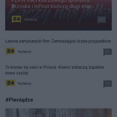
PZPN traci kluczowego sponsora.
Brzoska i InPost kończą długi etap
Redakcja
17
Lawina zamykanych firm. Zatrważająca liczba przypadków
Redakcja
31
To koniec tej sieci w Polsce. Klienci zobaczą zupełnie
nowe szyldy
Redakcja
14
#
Pieniądze