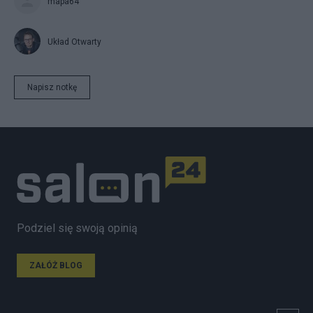
mapa64
Układ Otwarty
Napisz notkę
Podziel się swoją opinią
ZAŁÓŻ BLOG