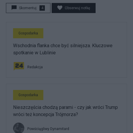
Skomentuj
4
Obserwuj notkę
Gospodarka
Wschodnia flanka chce być silniejsza. Kluczowe
spotkanie w Lublinie
Redakcja
Gospodarka
Nieszczęścia chodzą parami - czy jak wróci Trump
wróci też koncepcja Trójmorza?
Powściągliwy Dynamitard