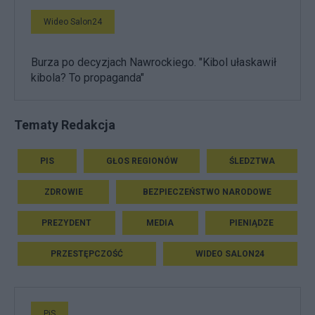
Wideo Salon24
Burza po decyzjach Nawrockiego. "Kibol ułaskawił
kibola? To propaganda"
Tematy Redakcja
PIS
GŁOS REGIONÓW
ŚLEDZTWA
ZDROWIE
BEZPIECZEŃSTWO NARODOWE
PREZYDENT
MEDIA
PIENIĄDZE
PRZESTĘPCZOŚĆ
WIDEO SALON24
PiS