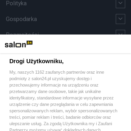
Polityka
Gospodarka
Rozmaitości
Technologie
Drogi Użytkowniku,
Sport
My, naszych 1162 zaufanych partnerów oraz inne
podmioty z salon24.pl uzyskujemy dostęp i
Społeczeństwo
przechowujemy informacje na urządzeniu oraz
przetwarzamy dane osobowe, takie jak unikalne
Kultura
identyfikatory, standardowe informacje wysyłane przez
urządzenie czy dane przeglądania w celu zapewniania
spersonalizowanych reklam, wybór spersonalizowanych
treści, pomiar reklam i treści, badanie odbiorców oraz
ulepszanie usług. Za zgodą Użytkownika my i Zaufani
X
Facebook
Instagram
Youtube
Partnerzy możemy używać dokładnych danych