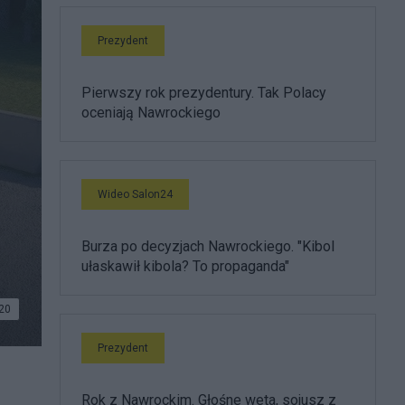
Prezydent
Pierwszy rok prezydentury. Tak Polacy
oceniają Nawrockiego
Wideo Salon24
Burza po decyzjach Nawrockiego. "Kibol
ułaskawił kibola? To propaganda"
20
Prezydent
Rok z Nawrockim. Głośne weta, sojusz z