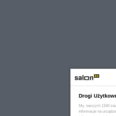
Drogi Użytkow
My, naszych 1160 zau
informacje na urządze