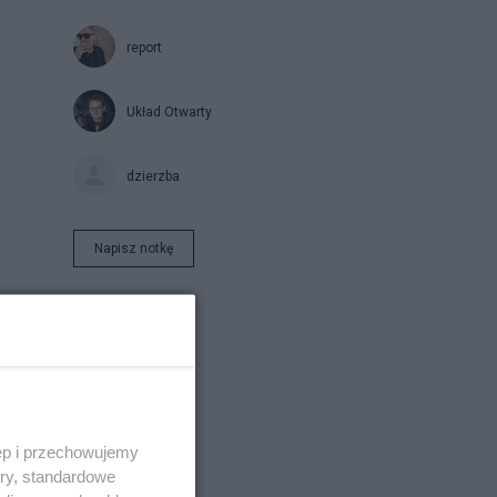
report
Układ Otwarty
dzierzba
Napisz notkę
ęp i przechowujemy
ory, standardowe