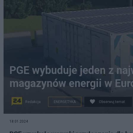
PGE wybuduje jeden z naj
magazynów energii w Eur
Redakcja
ENERGETYKA
Obserwuj temat
Zdjęcie: Materiały prasowe
18.01.2024