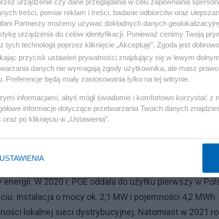
przez urządzenie czy dane przeglądania w celu zapewniania sperson
ych treści, pomiar reklam i treści, badanie odbiorców oraz ulepszan
fani Partnerzy możemy używać dokładnych danych geolokalizacyjn
się do zasad określonych w trzech rozporządzeniach.
tykę urządzenia do celów identyfikacji. Ponieważ cenimy Twoją pry
gii elektrycznej w Unii Europejskiej, drugie skupia się 
z tych technologii poprzez kliknięcie „Akceptuję”. Zgoda jest dobro
mu elektroenergetycznego, a trzecie to instrukcja
ikając przycisk ustawień prywatności znajdujący się w lewym dolny
etwarzania danych nie wymagają zgody użytkownika, ale masz prawo 
 zasady eksploatacji tej sieci.
. Preferencje będą miały zastosowania tylko na tej witrynie.
szymi informacjami, abyś mógł świadomie i komfortowo korzystać z
gółowe informacje dotyczące przetwarzania Twoich danych znajdzi
s
oraz po kliknięciu w „Ustawienia”.
elektryczny VAN z Polski
USTAWIENIA
energii. W 2020 r. PGE oddała do użytku pierwszy w Pol
u. Instalacja o mocy ok. 2,1 MW i pojemności 4,2 MWh
ości lokalnej sieci dystrybucyjnej. Natomiast w 2021 r