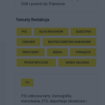
USA i powrót do Trójmorza
Tematy Redakcja
PIS
GŁOS REGIONÓW
ŚLEDZTWA
ZDROWIE
BEZPIECZEŃSTWO NARODOWE
PREZYDENT
MEDIA
PIENIĄDZE
PRZESTĘPCZOŚĆ
WIDEO SALON24
PiS
PiS odkrywa karty. Demografia,
mieszkania, ETS, deportacje Ukraińców i