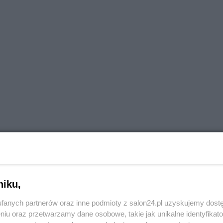
niku,
fanych partnerów oraz inne podmioty z salon24.pl uzyskujemy dost
niu oraz przetwarzamy dane osobowe, takie jak unikalne identyfikat