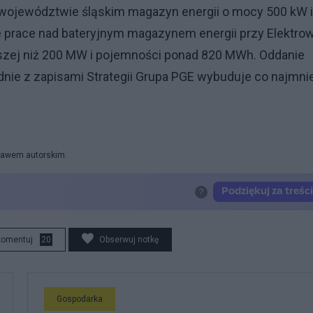
 województwie śląskim magazyn energii o mocy 500 kW i
 prace nad bateryjnym magazynem energii przy Elektrow
zej niż 200 MW i pojemności ponad 820 MWh. Oddanie
odnie z zapisami Strategii Grupa PGE wybuduje co najmni
prawem autorskim.
komentuj
20
Obserwuj notkę
Gospodarka