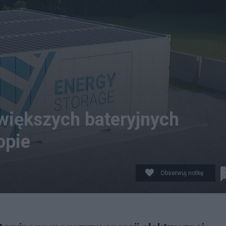
większych bateryjnych
opie
Obserwuj notkę