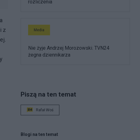
rozliczenia
a
i z
Media
ej.
Nie żyje Andrzej Morozowski. TVN24
żegna dziennikarza
y
Piszą na ten temat
Rafał Woś
Blogi na ten temat