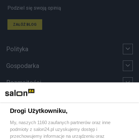
Podziel się swoją opinią
ZAŁÓŻ BLOG
Polityka
Gospodarka
Rozmaitości
Technologie
Drogi Użytkowniku,
Sport
My, naszych 1160 zaufanych partnerów oraz inne
podmioty z salon24.pl uzyskujemy dostęp i
Społeczeństwo
przechowujemy informacje na urządzeniu oraz