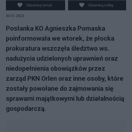
połączenia Lotosu i Orlenu. Fot. mat. prasowe / Canva
Obserwuj temat
Obserwuj notkę
30.01.2024
Posłanka KO Agnieszka Pomaska
poinformowała we wtorek, że płocka
prokuratura wszczęła śledztwo ws.
nadużycia udzielonych uprawnień oraz
niedopełnienia obowiązków przez
zarząd PKN Orlen oraz inne osoby, które
zostały powołane do zajmowania się
sprawami majątkowymi lub działalnością
gospodarczą.