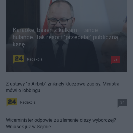
Karaoke, basen z kulkami i tańce
hulańce. Tak resort "przepalał" publiczną
kasę
Redakcja
59
Z ustawy "o Airbnb" zniknęły kluczowe zapisy. Ministra
mówi o lobbingu
Redakcja
34
Wiceminister odpowie za złamanie ciszy wyborczej?
Wniosek już w Sejmie