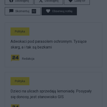
Udostępnij
Udostępnij
Lubię to!
Skomentuj
32
Obserwuj notkę
Polityka
Adwokaci pod parasolem ochronnym. Tysiące
skarg, a i tak są bezkarni
Redakcja
Polityka
Dzieci na ulicach sprzedają lemoniadę. Posypały
się donosy, jest stanowisko GIS