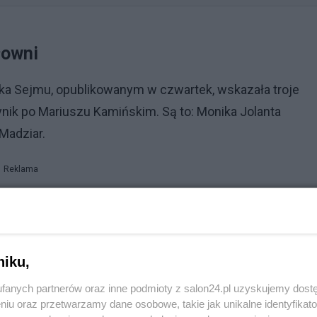
łowni
a Sejmu, opublikowanym w czwartek, wskazała troje
ynik po Mariuszu Kamińskim. Są to: Monika Jolanta
Madziar.
Reklama
e informację i że nie jest to stanowisko „w sporze
ła i konieczności jego obsadzenia”.
ał Kamińskiego i Wąsika prawomocnie na dwa lata
niku,
tzw. aferze gruntowej z 2007 r. Dzień później marszałe
fanych partnerów oraz inne podmioty z salon24.pl uzyskujemy dost
w obu posłów PiS.
niu oraz przetwarzamy dane osobowe, takie jak unikalne identyfikat