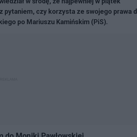
dział w środę, że najpewniej w piątek
z pytaniem, czy korzysta ze swojego prawa 
kiego po Mariuszu Kamińskim (PiS).
m do Moniki Pawłowskiej