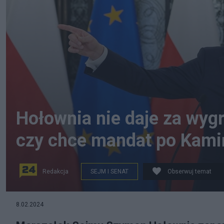
Hołownia nie daje za wyg
czy chce mandat po Kami
Redakcja
SEJM I SENAT
Obserwuj temat
Szymon Hołownia. Fot. PAP/Paweł Supernak
8.02.2024