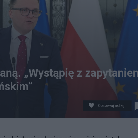
raną. „Wystąpię z zapytanie
ńskim”
Obserwuj notkę