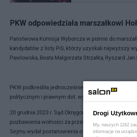
PKW odpowiedziała marszałkowi Ho
Państwowa Komisja Wyborcza w piśmie do marszałk
kandydatów z listy PiS, którzy uzyskali najwyższy w
Pawłowska, Beata Małgorzata Strzałka, Ryszard Jan 
PKW podkreśliła jednocześnie, że przedstawia jedyni
politycznym i prawnym dot. wygaśnięcia mandatu pos
20 grudnia 2023 r. Sąd Okręgowy w Warszawie skaz
Drogi Użytkow
pozbawienia wolności za przekroczenie uprawnień w 
My, naszych 1162 zau
Sejmu wydał postanowienia o wygaśnięciu mandató
informacje na urządze