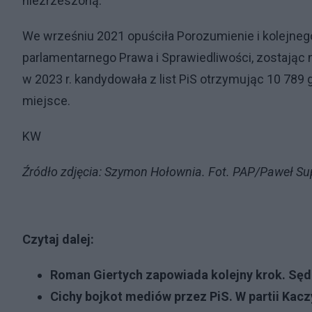
niezrzeszoną.
We wrześniu 2021 opuściła Porozumienie i kolejnego
parlamentarnego Prawa i Sprawiedliwości, zostając n
w 2023 r. kandydowała z list PiS otrzymując 10 78
miejsce.
KW
Źródło zdjęcia: Szymon Hołownia. Fot. PAP/Paweł S
Czytaj dalej:
Roman Giertych zapowiada kolejny krok. Sę
C
ichy bojkot mediów przez PiS. W partii Kac