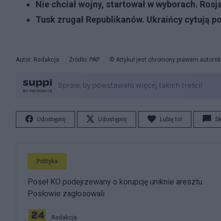
Nie chciał wojny, startował w wyborach. Rosj
Tusk zrugał Republikanów. Ukraińcy cytują p
Autor: Redakcja
Źródło: PAP
© Artykuł jest chroniony prawem autorsk
Udostępnij
Udostępnij
Lubię to!
S
Polityka
Poseł KO podejrzewany o korupcję uniknie aresztu.
Posłowie zagłosowali
Redakcja