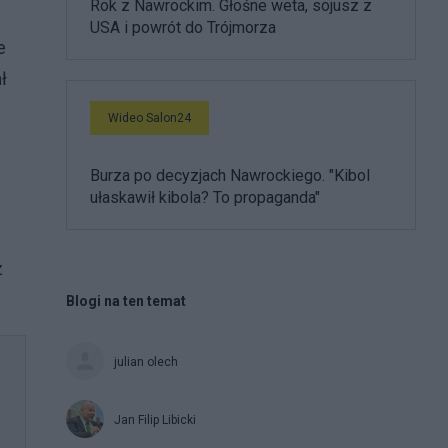
Rok z Nawrockim. Głośne weta, sojusz z
USA i powrót do Trójmorza
e
ł
Wideo Salon24
Burza po decyzjach Nawrockiego. "Kibol
ułaskawił kibola? To propaganda"
z
Blogi na ten temat
julian olech
Jan Filip Libicki