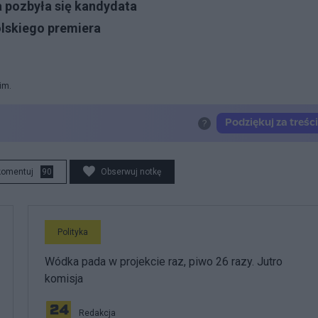
a pozbyła się kandydata
olskiego premiera
im.
komentuj
90
Obserwuj notkę
Polityka
Wódka pada w projekcie raz, piwo 26 razy. Jutro
komisja
Redakcja