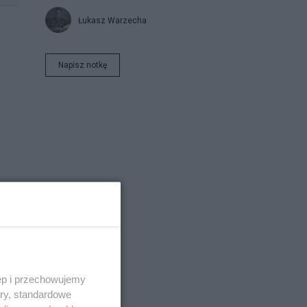
Łukasz Warzecha
Napisz notkę
k
ęp i przechowujemy
ory, standardowe