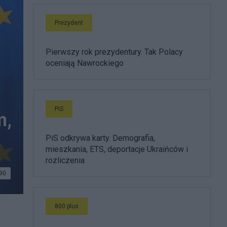
Prezydent
Pierwszy rok prezydentury. Tak Polacy
oceniają Nawrockiego
PiS
m,
PiS odkrywa karty. Demografia,
mieszkania, ETS, deportacje Ukraińców i
rozliczenia
90
800 plus