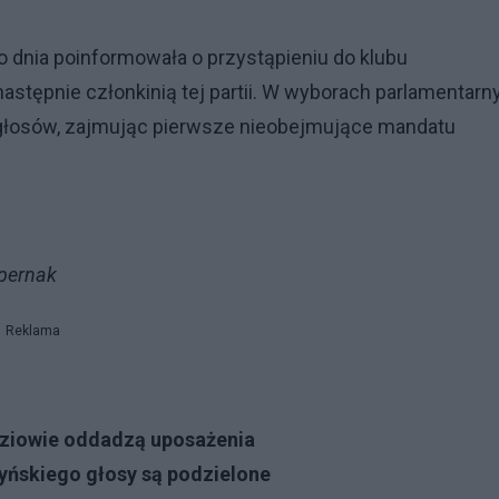
 dnia poinformowała o przystąpieniu do klubu
astępnie członkinią tej partii. W wyborach parlamentarn
9 głosów, zajmując pierwsze nieobejmujące mandatu
upernak
Reklama
dziowie oddadzą uposażenia
zyńskiego głosy są podzielone