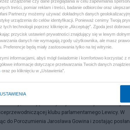
przez urządzenie czy dane przeglądania w celu zapewniania sperson
ych treści, pomiar reklam i treści, badanie odbiorców oraz ulepszan
a, pytany o kwestię możliwego przyjęcia mandatów
fani Partnerzy możemy używać dokładnych danych geolokalizacyjn
"My nie widzimy możliwości obsadzania tych mandatów
tykę urządzenia do celów identyfikacji. Ponieważ cenimy Twoją pry
z tych technologii poprzez kliknięcie „Akceptuję”. Zgoda jest dobro
eli chodzi o te osoby, które na tych listach były wysoko,
ikając przycisk ustawień prywatności znajdujący się w lewym dolny
 o tych, co byli tam niżej, to mam nadzieję, że można licz
etwarzania danych nie wymagają zgody użytkownika, ale masz prawo 
. Preferencje będą miały zastosowania tylko na tej witrynie.
szymi informacjami, abyś mógł świadomie i komfortowo korzystać z
t po obu politykach PiS, nie wejdzie w skład klubu PiS.
gółowe informacje dotyczące przetwarzania Twoich danych znajdzi
s
oraz po kliknięciu w „Ustawienia”.
Reklama
USTAWIENIA
adencji, startując z listy Sojuszu Lewicy Demokratycz
ę wiceprzewodniczącej klubu parlamentarnego Lewicy. W
dząc do Porozumienia Jarosława Gowina i zostając posła