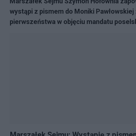
Marszałek Sejmu Szymon Hołownia zapowie
wystąpi z pismem do Moniki Pawłowskiej 
pierwszeństwa w objęciu mandatu posels
Marszałek Sejmu: Wystąpię z pisme