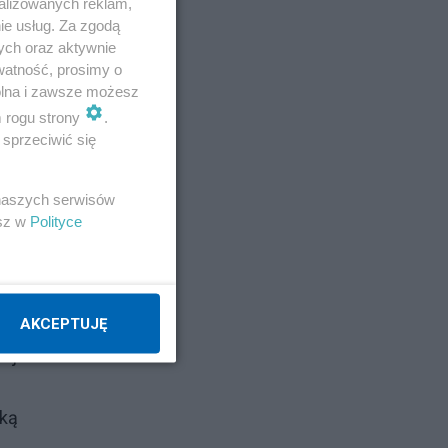
alizowanych reklam,
ie usług. Za zgodą
ych oraz aktywnie
watność, prosimy o
wolna i zawsze możesz
m rogu strony
.
yć
sprzeciwić się
 naszych serwisów
esz w
Polityce
AKCEPTUJĘ
nej
nką