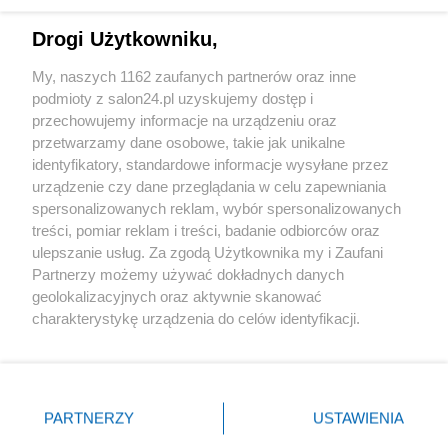
Technologie
Drogi Użytkowniku,
Sport
My, naszych 1162 zaufanych partnerów oraz inne
podmioty z salon24.pl uzyskujemy dostęp i
Społeczeństwo
przechowujemy informacje na urządzeniu oraz
przetwarzamy dane osobowe, takie jak unikalne
Kultura
identyfikatory, standardowe informacje wysyłane przez
urządzenie czy dane przeglądania w celu zapewniania
spersonalizowanych reklam, wybór spersonalizowanych
treści, pomiar reklam i treści, badanie odbiorców oraz
ulepszanie usług. Za zgodą Użytkownika my i Zaufani
X
Facebook
Instagram
Youtube
Partnerzy możemy używać dokładnych danych
geolokalizacyjnych oraz aktywnie skanować
charakterystykę urządzenia do celów identyfikacji.
Web Content Media sp. z o. o. © 2022
Ponieważ cenimy Twoją prywatność, prosimy o zgodę na
korzystanie z tych technologii poprzez kliknięcie
„Akceptuję”. Zgoda jest dobrowolna i zawsze możesz ją
Pomoc
O nas
Praca
Reklama
Kontakt
zmienić/wycofać klikając przycisk ustawień prywatności
PARTNERZY
USTAWIENIA
znajdujący się w lewym dolnym rogu strony
. Niektóre