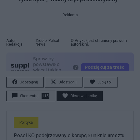
Reklama
Autor:
Źródło: Polsat
© Artykuł jest chroniony prawem
Redakcja
News
autorskim.
Udostępnij
Udostępnij
Lubię to!
Skomentuj
115
Obserwuj notkę
Polityka
Poseł KO podejrzewany o korupcję uniknie aresztu.