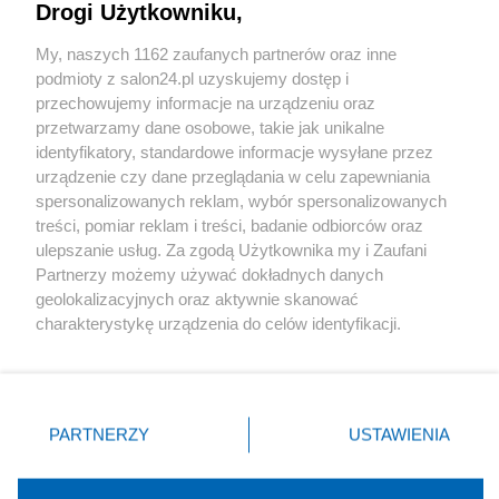
Drogi Użytkowniku,
Sport
My, naszych 1162 zaufanych partnerów oraz inne
podmioty z salon24.pl uzyskujemy dostęp i
Społeczeństwo
przechowujemy informacje na urządzeniu oraz
przetwarzamy dane osobowe, takie jak unikalne
Kultura
identyfikatory, standardowe informacje wysyłane przez
urządzenie czy dane przeglądania w celu zapewniania
spersonalizowanych reklam, wybór spersonalizowanych
treści, pomiar reklam i treści, badanie odbiorców oraz
ulepszanie usług. Za zgodą Użytkownika my i Zaufani
X
Facebook
Instagram
Youtube
Partnerzy możemy używać dokładnych danych
geolokalizacyjnych oraz aktywnie skanować
charakterystykę urządzenia do celów identyfikacji.
Web Content Media sp. z o. o. © 2022
Ponieważ cenimy Twoją prywatność, prosimy o zgodę na
korzystanie z tych technologii poprzez kliknięcie
„Akceptuję”. Zgoda jest dobrowolna i zawsze możesz ją
Pomoc
O nas
Praca
Reklama
Kontakt
zmienić/wycofać klikając przycisk ustawień prywatności
PARTNERZY
USTAWIENIA
znajdujący się w lewym dolnym rogu strony
. Niektóre
rodzaje przetwarzania danych nie wymagają zgody
użytkownika, ale masz prawo sprzeciwić się takiemu