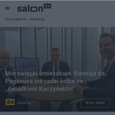
Strona główna
Redakcja
Morawiecki śmieszkuje. Komisja ds.
Pegasusa nie radzi sobie ze
„świadkiem Kaczyńskim”
Redakcja
SEJM I SENAT
Jarosław Kaczyński je naleśniki. Fot. X/Jowita