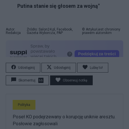
Putina stanie się głosem za wojną"
Autor:
Źródło: Salon24.pl, Facebook,
© Artykuł jest chroniony
Redakcja
Gazeta Wyborcza, PAP
prawem autorskim
Udostępnij
Udostępnij
Lubię to!
Skomentuj
66
Obserwuj notkę
Polityka
Poseł KO podejrzewany o korupcję uniknie aresztu.
Posłowie zagłosowali