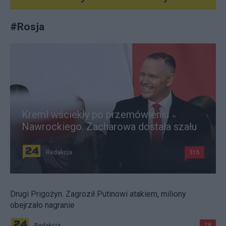
#
Rosja
Kreml wściekły po przemówieniu
Nawrockiego. Zacharowa dostała szału
Redakcja
316
Drugi Prigożyn. Zagroził Putinowi atakiem, miliony
obejrzało nagranie
Redakcja
78