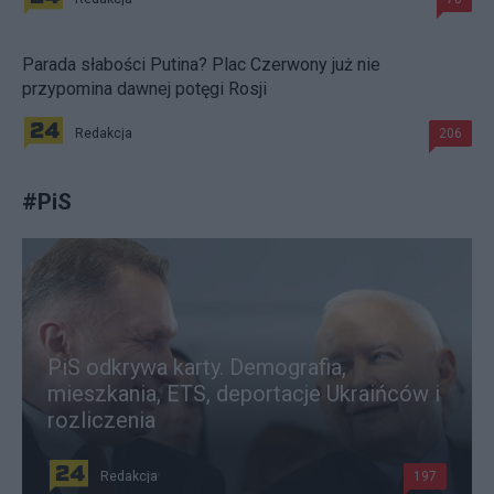
Parada słabości Putina? Plac Czerwony już nie
przypomina dawnej potęgi Rosji
Redakcja
206
#
PiS
PiS odkrywa karty. Demografia,
mieszkania, ETS, deportacje Ukraińców i
rozliczenia
Redakcja
197