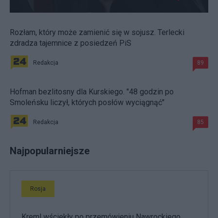
Rozłam, który może zamienić się w sojusz. Terlecki
zdradza tajemnice z posiedzeń PiS
Redakcja
89
Hofman bezlitosny dla Kurskiego. "48 godzin po
Smoleńsku liczył, których posłów wyciągnąć"
Redakcja
85
Najpopularniejsze
Rosja
Kreml wściekły po przemówieniu Nawrockiego.