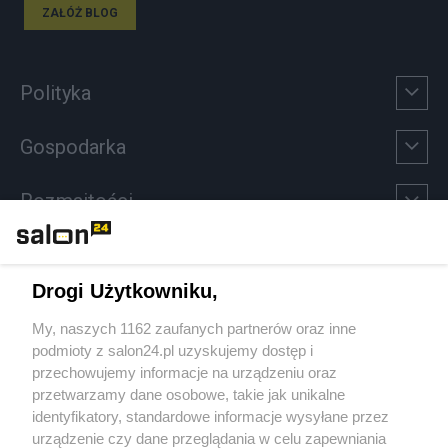
ZAŁÓŻ BLOG
Polityka
Gospodarka
Rozmaitości
Technologie
Drogi Użytkowniku,
Sport
My, naszych 1162 zaufanych partnerów oraz inne
podmioty z salon24.pl uzyskujemy dostęp i
Społeczeństwo
przechowujemy informacje na urządzeniu oraz
przetwarzamy dane osobowe, takie jak unikalne
Kultura
identyfikatory, standardowe informacje wysyłane przez
urządzenie czy dane przeglądania w celu zapewniania