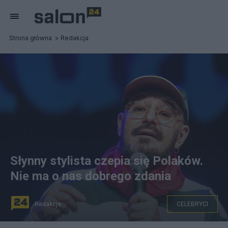
Strona główna
Redakcja
Słynny stylista czepia się Polaków.
Nie ma o nas dobrego zdania
Redakcja
CELEBRYCI
Tomasz Jacyków. Fot. PAP/Tytus Żmijewski