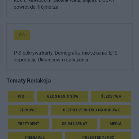
Rok z Nawrockim. Głośne weta, sojusz z USA i
powrót do Trójmorza
PiS
PiS odkrywa karty. Demografia, mieszkania, ETS,
deportacje Ukraińców i rozliczenia
Tematy Redakcja
PIS
GŁOS REGIONÓW
ŚLEDZTWA
ZDROWIE
BEZPIECZEŃSTWO NARODOWE
PREZYDENT
SEJM I SENAT
MEDIA
PIENIĄDZE
PRZESTĘPCZOŚĆ