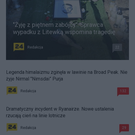
"Żyję z piętnem zabójcy". Sprawca
wypadku z Litewką wspomina tragedię
Redakcja
22
Legenda himalaizmu zginęła w lawinie na Broad Peak. Nie
żyje Nirmal "Nimsdai” Purja
Redakcja
132
Dramatyczny incydent w Ryanairze. Nowe ustalenia
rzucają cień na linie lotnicze
Redakcja
29