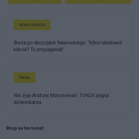
Wideo Salon24
Burza po decyzjach Nawrockiego. "Kibol ułaskawił
kibola? To propaganda"
Media
Nie żyje Andrzej Morozowski. TVN24 żegna
dziennikarza
Blogi na ten temat