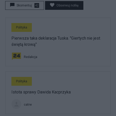
Skomentuj
42
Obserwuj notkę
Polityka
Pierwsza taka deklaracja Tuska. "Giertych nie jest
świętą krową"
Redakcja
Polityka
Istota sprawy Dawida Kacprzyka
catrw