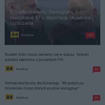
PiS odkrywa karty. Demografia,
mieszkania, ETS, deportacje Ukraińców i
rozliczenia
Redakcja
197
Rozłam, który może zamienić się w sojusz. Terlecki
zdradza tajemnice z posiedzeń PiS
Redakcja
89
Hofman bezlitosny dla Kurskiego. "48 godzin po
Smoleńsku liczył, których posłów wyciągnąć"
Redakcja
85