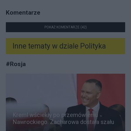
Komentarze
POKAŻ KOMENTARZE (42)
Inne tematy w dziale
Polityka
#
Rosja
Kreml wściekły po przemówieniu
Nawrockiego. Zacharowa dostała szału