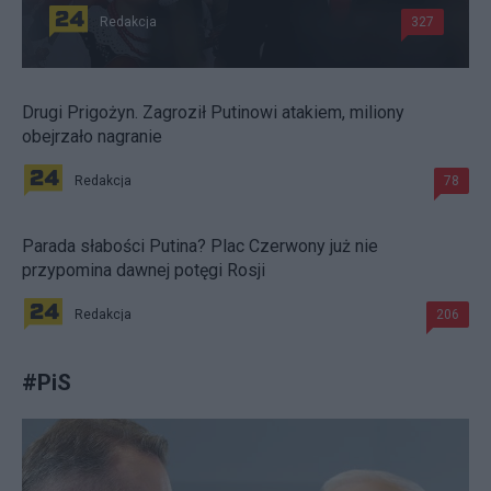
Redakcja
327
Drugi Prigożyn. Zagroził Putinowi atakiem, miliony
obejrzało nagranie
Redakcja
78
Parada słabości Putina? Plac Czerwony już nie
przypomina dawnej potęgi Rosji
Redakcja
206
#
PiS