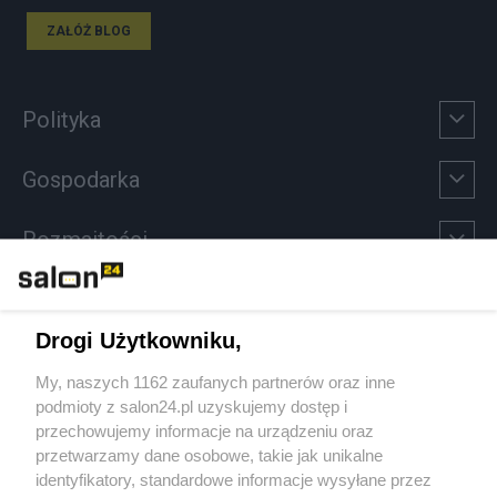
ZAŁÓŻ BLOG
Polityka
Gospodarka
Rozmaitości
Technologie
Drogi Użytkowniku,
Sport
My, naszych 1162 zaufanych partnerów oraz inne
podmioty z salon24.pl uzyskujemy dostęp i
Społeczeństwo
przechowujemy informacje na urządzeniu oraz
przetwarzamy dane osobowe, takie jak unikalne
Kultura
identyfikatory, standardowe informacje wysyłane przez