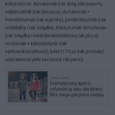
kolejności to: durvalumab (rak dróg żółciowych),
selpercatinib (rak tarczycy), durvalumab +
tremelimumab (rak wątroby), pembrolizumab (rak
urotelialny i rak żołądka), trastuzumab deruxtecan
(rak żołądka i niedrobnokomórkowy rak płuca),
nivolumab + kabozantynib (rak
nerkowokomórkowy), lutet (177Lu) (rak prostaty)
oraz abemacyklib (wczesny rak piersi).
Zobacz także
Dramatyczny apel o
refundację leku dla dzieci.
Bez niego pacjenci cierpią