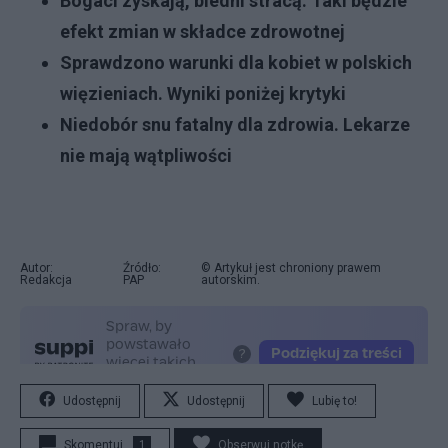
Bogaci zyskają, biedni stracą. Taki będzie
efekt zmian w składce zdrowotnej
Sprawdzono warunki dla kobiet w polskich
więzieniach. Wyniki poniżej krytyki
Niedobór snu fatalny dla zdrowia. Lekarze
nie mają wątpliwości
Autor:
Źródło:
© Artykuł jest chroniony prawem
Redakcja
PAP
autorskim.
Udostępnij
Udostępnij
Lubię to!
Skomentuj
1
Obserwuj notkę