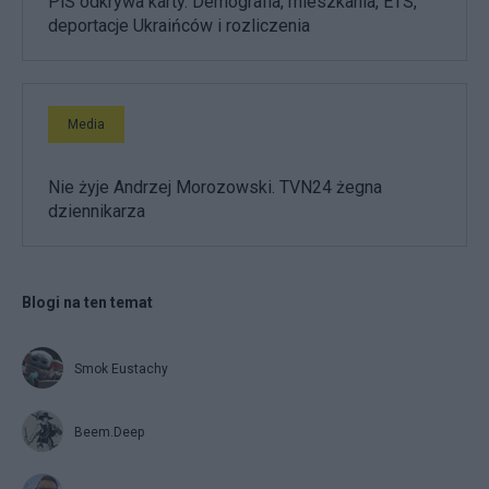
PiS odkrywa karty. Demografia, mieszkania, ETS,
deportacje Ukraińców i rozliczenia
Media
Nie żyje Andrzej Morozowski. TVN24 żegna
dziennikarza
Blogi na ten temat
Smok Eustachy
Beem.Deep