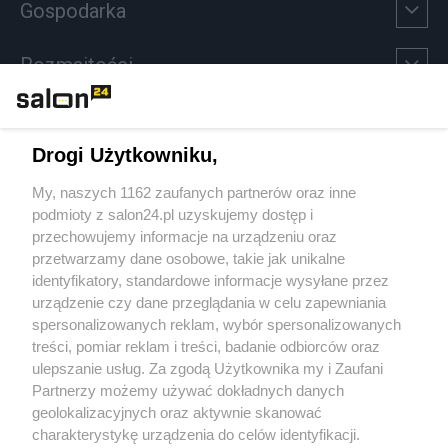
Gospodarka
Rozmaitości
Technologie
Drogi Użytkowniku,
Sport
My, naszych 1162 zaufanych partnerów oraz inne
podmioty z salon24.pl uzyskujemy dostęp i
Społeczeństwo
przechowujemy informacje na urządzeniu oraz
przetwarzamy dane osobowe, takie jak unikalne
Kultura
identyfikatory, standardowe informacje wysyłane przez
urządzenie czy dane przeglądania w celu zapewniania
spersonalizowanych reklam, wybór spersonalizowanych
treści, pomiar reklam i treści, badanie odbiorców oraz
ulepszanie usług. Za zgodą Użytkownika my i Zaufani
X
Facebook
Instagram
Youtube
Partnerzy możemy używać dokładnych danych
geolokalizacyjnych oraz aktywnie skanować
charakterystykę urządzenia do celów identyfikacji.