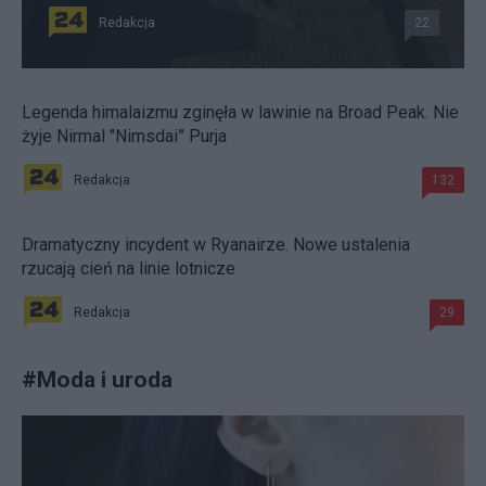
Redakcja
22
Legenda himalaizmu zginęła w lawinie na Broad Peak. Nie
żyje Nirmal "Nimsdai” Purja
Redakcja
132
Dramatyczny incydent w Ryanairze. Nowe ustalenia
rzucają cień na linie lotnicze
Redakcja
29
#
Moda i uroda