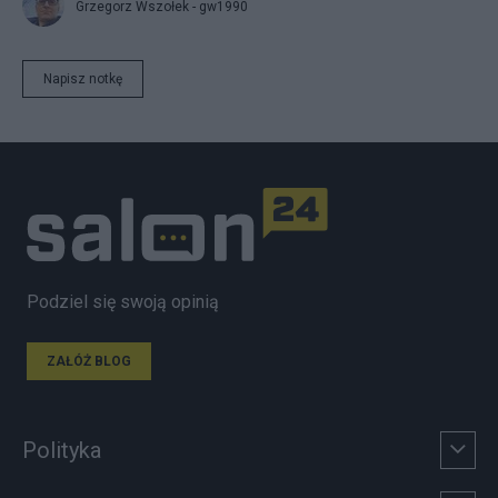
Grzegorz Wszołek - gw1990
Napisz notkę
Podziel się swoją opinią
ZAŁÓŻ BLOG
Polityka