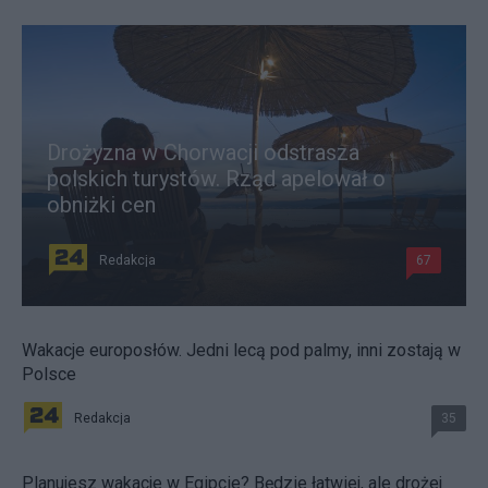
Drożyzna w Chorwacji odstrasza
polskich turystów. Rząd apelował o
obniżki cen
Redakcja
67
Wakacje europosłów. Jedni lecą pod palmy, inni zostają w
Polsce
Redakcja
35
Planujesz wakacje w Egipcie? Będzie łatwiej, ale drożej