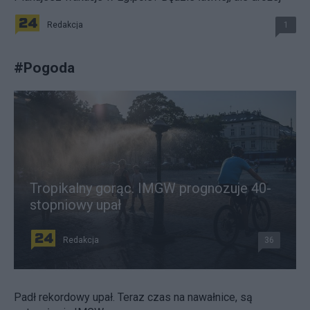
Redakcja
1
#
Pogoda
Tropikalny gorąc. IMGW prognozuje 40-
stopniowy upał
Redakcja
36
Padł rekordowy upał. Teraz czas na nawałnice, są