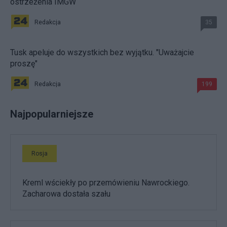
ostrzeżenia IMGW
Redakcja
35
Tusk apeluje do wszystkich bez wyjątku. "Uważajcie
proszę"
Redakcja
199
Najpopularniejsze
Rosja
Kreml wściekły po przemówieniu Nawrockiego.
Zacharowa dostała szału