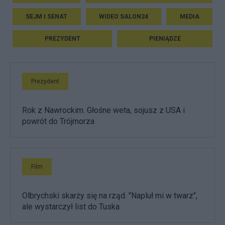
SEJM I SENAT
WIDEO SALON24
MEDIA
PREZYDENT
PIENIĄDZE
Prezydent
Rok z Nawrockim. Głośne weta, sojusz z USA i
powrót do Trójmorza
Film
Olbrychski skarży się na rząd. "Napluł mi w twarz",
ale wystarczył list do Tuska