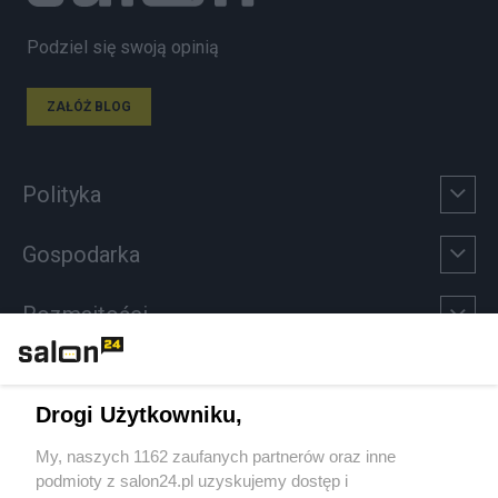
Podziel się swoją opinią
ZAŁÓŻ BLOG
Polityka
Gospodarka
Rozmaitości
Technologie
Drogi Użytkowniku,
Sport
My, naszych 1162 zaufanych partnerów oraz inne
podmioty z salon24.pl uzyskujemy dostęp i
Społeczeństwo