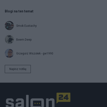
Blogi na ten temat
Smok Eustachy
Beem.Deep
Grzegorz Wszołek - gw1990
Napisz notkę