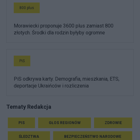
800 plus
Morawiecki proponuje 3600 plus zamiast 800
złotych. Środki dla rodzin byłyby ogromne
PiS
PiS odkrywa karty. Demografia, mieszkania, ETS,
deportacje Ukraińców i rozliczenia
Tematy Redakcja
PIS
GŁOS REGIONÓW
ZDROWIE
ŚLEDZTWA
BEZPIECZEŃSTWO NARODOWE