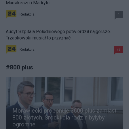
Marrakeszu i Madrytu
Redakcja
1
Audyt Szpitala Południowego potwierdził najgorsze.
Trzaskowski musiał to przyznać
Redakcja
79
#
800 plus
Morawiecki proponuje 3600 plus zamiast
800 złotych. Środki dla rodzin byłyby
ogromne