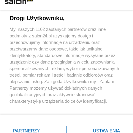
Technologie
Drogi Użytkowniku,
Sport
My, naszych 1162 zaufanych partnerów oraz inne
podmioty z salon24.pl uzyskujemy dostęp i
Społeczeństwo
przechowujemy informacje na urządzeniu oraz
przetwarzamy dane osobowe, takie jak unikalne
Kultura
identyfikatory, standardowe informacje wysyłane przez
urządzenie czy dane przeglądania w celu zapewniania
spersonalizowanych reklam, wybór spersonalizowanych
treści, pomiar reklam i treści, badanie odbiorców oraz
ulepszanie usług. Za zgodą Użytkownika my i Zaufani
X
Facebook
Instagram
Youtube
Partnerzy możemy używać dokładnych danych
geolokalizacyjnych oraz aktywnie skanować
charakterystykę urządzenia do celów identyfikacji.
Web Content Media sp. z o. o. © 2022
Ponieważ cenimy Twoją prywatność, prosimy o zgodę na
korzystanie z tych technologii poprzez kliknięcie
„Akceptuję”. Zgoda jest dobrowolna i zawsze możesz ją
Pomoc
O nas
Praca
Reklama
Kontakt
zmienić/wycofać klikając przycisk ustawień prywatności
PARTNERZY
USTAWIENIA