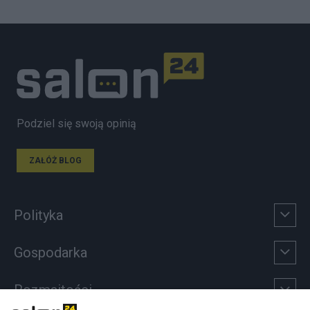
Podziel się swoją opinią
ZAŁÓŻ BLOG
Polityka
Gospodarka
Rozmaitości