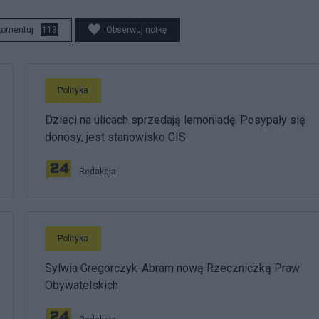
komentuj
113
Obserwuj notkę
Polityka
Dzieci na ulicach sprzedają lemoniadę. Posypały się
donosy, jest stanowisko GIS
Redakcja
Polityka
Sylwia Gregorczyk-Abram nową Rzeczniczką Praw
Obywatelskich