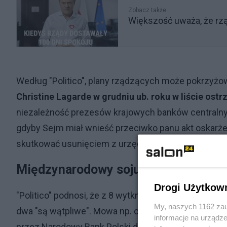
Zobacz także
Większość uważa, że rząd 
Według "Politico", plany rządzących może pokrzyżo
Christine Lagarde w grudniu ub. roku w liście ost
niezależność prezesów krajowych banków centralny
gdyby Sejm miał wnieść przeciwko panu akt oskarżen
skutkować usunięciem z urzędu.
Międzynarodowy sojusznik Glapińsk
Drogi Użytkow
"Politico" podnosi, że z 8 wytkniętych Glapińskiem
My, naszych 1162 zau
dwa "są wątpliwe". Mowa np. o skupie obligacji ska
informacje na urządze
przez Narodowy Bank Polski deficytu budżetowego w