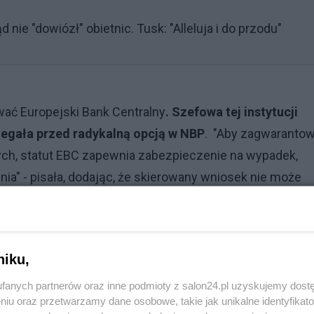
nie "dowiózł" obietnic. Tusk: "Alleluja i do przodu"
wać Europejski Bank Centralny
. Szefowa tej instytucji
rzegała przed radykalną opcją w NBP
. "Aby zagwaranto
ch, statut EBC zapewnia zabezpieczenie na wypadek,
ia" - pisała, dodając, że skierowany wniosek nie może
iego
niku,
u powodów postawienia go przed Trybunał Stanu, co najmn
fanych partnerów oraz inne podmioty z salon24.pl uzyskujemy dost
rbu państwa, "przez co zapewniał pośrednie finansowanie
niu oraz przetwarzamy dane osobowe, takie jak unikalne identyfikat
 łącznej kwocie co najmniej 144 miliardów złotych".