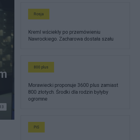
Rosja
Kreml wściekły po przemówieniu
Nawrockiego. Zacharowa dostała szału
800 plus
im
Morawiecki proponuje 3600 plus zamiast
800 złotych. Środki dla rodzin byłyby
ogromne
13
PiS