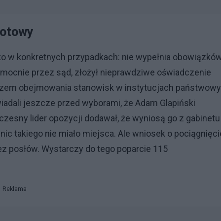
gotowy
ko w konkretnych przypadkach: nie wypełnia obowiązków
omocnie przez sąd, złożył nieprawdziwe oświadczenie
akazem obejmowania stanowisk w instytucjach państwowy
owiadali jeszcze przed wyborami, że Adam Glapiński
sny lider opozycji dodawał, że wyniosą go z gabinetu
 nic takiego nie miało miejsca. Ale wniosek o pociągnięci
ez posłów. Wystarczy do tego poparcie 115
Reklama