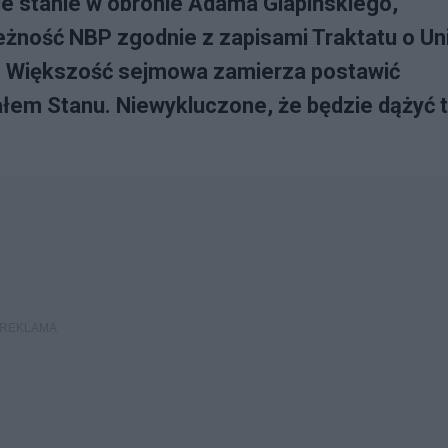
e stanie w obronie Adama Glapińskiego,
eżność NBP zgodnie z zapisami Traktatu o Uni
o". Większość sejmowa zamierza postawić
łem Stanu. Niewykluczone, że będzie dążyć 