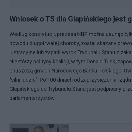
Wniosek o TS dla Glapińskiego jest 
Według konstytucji, prezesa NBP można usunąć tyl
powodu długotrwałej choroby, został skazany praw
lustracyjne lub zapadł wyrok Trybunału Stanu z z
Niektórzy politycy koalicji, w tym Donald Tusk, zap
opuszczą gmach Narodowego Banku Polskiego. Ówcze
"silni ludzie". Po 100 dniach od zaprzysiężenia rządu
Glapińskiego do Trybunału Stanu jest podpisany prz
parlamentarzystów.