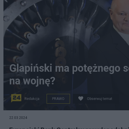
Glapiński ma potężnego s
na wojnę?
Redakcja
PRAWO
Obserwuj temat
22.03.2024