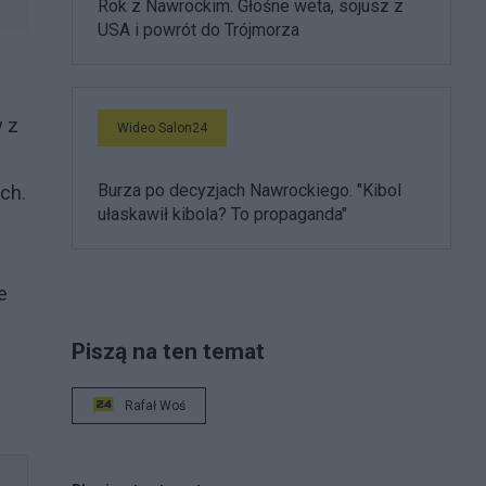
Rok z Nawrockim. Głośne weta, sojusz z
USA i powrót do Trójmorza
 z
Wideo Salon24
Burza po decyzjach Nawrockiego. "Kibol
ch.
ułaskawił kibola? To propaganda"
e
Piszą na ten temat
Rafał Woś