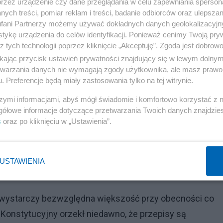
przez urządzenie czy dane przeglądania w celu zapewniania sperson
ych treści, pomiar reklam i treści, badanie odbiorców oraz ulepszan
ą część tzw. tarcz dla przedsiębiorców w pandemii. To
fani Partnerzy możemy używać dokładnych danych geolokalizacyjn
ynu, postawienie prezesa NBP przed Trybunałem Stanu g
tykę urządzenia do celów identyfikacji. Ponieważ cenimy Twoją pry
raktacie o UE, a także pogłębi chaos konstytucyjny w
z tych technologii poprzez kliknięcie „Akceptuję”. Zgoda jest dobro
ikając przycisk ustawień prywatności znajdujący się w lewym dolny
etwarzania danych nie wymagają zgody użytkownika, ale masz prawo 
. Preferencje będą miały zastosowania tylko na tej witrynie.
Reklama
szymi informacjami, abyś mógł świadomie i komfortowo korzystać z
gółowe informacje dotyczące przetwarzania Twoich danych znajdzi
s
oraz po kliknięciu w „Ustawienia”.
tnej. "Nie do tego zobowiązywała się dzisiejsza koalicj
USTAWIENIA
 wystarczy bezwzględna większość przy obecności co
Konstytucyjny orzekł niedawno, że przepisy są