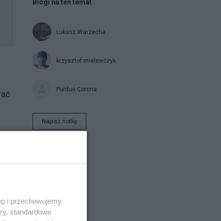
Blogi na ten temat
Łukasz Warzecha
krzysztof mielewczyk
Purdue Corona
wać
Napisz notkę
iej
ęp i przechowujemy
ory, standardowe