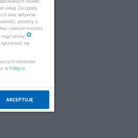
alizowanych reklam,
ie usług. Za zgodą
ych oraz aktywnie
odzi
watność, prosimy o
wolna i zawsze możesz
m rogu strony
.
sprzeciwić się
 naszych serwisów
esz w
Polityce
a
AKCEPTUJĘ