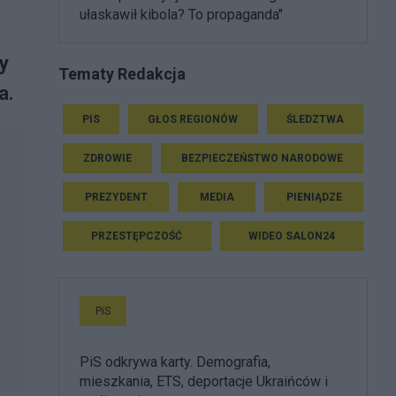
ułaskawił kibola? To propaganda"
y
Tematy Redakcja
a.
PIS
GŁOS REGIONÓW
ŚLEDZTWA
ZDROWIE
BEZPIECZEŃSTWO NARODOWE
PREZYDENT
MEDIA
PIENIĄDZE
PRZESTĘPCZOŚĆ
WIDEO SALON24
PiS
PiS odkrywa karty. Demografia,
mieszkania, ETS, deportacje Ukraińców i