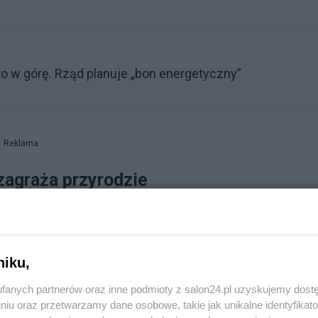
o w górę. Rząd planuje „bon energetyczny”
Reklama
zagraża przyrodzie
 czekając na stanowisko SKO, rozpoczęło procedowanie
owego o tzw. decyzję derogacyjną, czyli odstąpienie od
 mogła powstać tam inwestycja.
niku,
fanych partnerów oraz inne podmioty z salon24.pl uzyskujemy dost
ludzi i nic wbrew nim. Uważamy, że ta inwestycja jest
niu oraz przetwarzamy dane osobowe, takie jak unikalne identyfikat