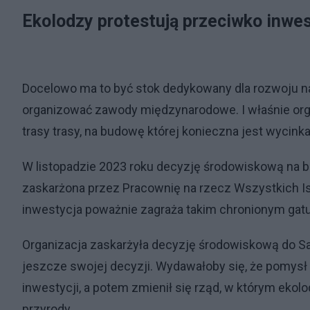
Ekolodzy protestują przeciwko inwe
Docelowo ma to być stok dedykowany dla rozwoju na
organizować zawody międzynarodowe. I właśnie or
trasy trasy, na budowę której konieczna jest wycink
W listopadzie 2023 roku decyzję środowiskową na 
zaskarżona przez Pracownię na rzecz Wszystkich Ist
inwestycja poważnie zagraża takim chronionym gatu
Organizacja zaskarżyła decyzję środowiskową do 
jeszcze swojej decyzji. Wydawałoby się, że pomysł 
inwestycji, a potem zmienił się rząd, w którym ekol
przyrody.