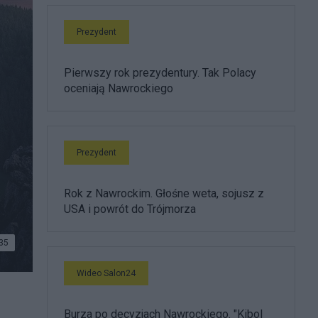
Prezydent
Pierwszy rok prezydentury. Tak Polacy
oceniają Nawrockiego
Prezydent
Rok z Nawrockim. Głośne weta, sojusz z
USA i powrót do Trójmorza
35
Wideo Salon24
Burza po decyzjach Nawrockiego. "Kibol