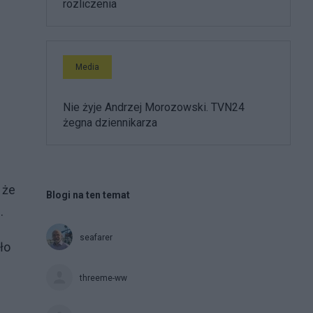
rozliczenia
Media
Nie żyje Andrzej Morozowski. TVN24
j
żegna dziennikarza
 że
Blogi na ten temat
.
seafarer
ło
threeme-ww