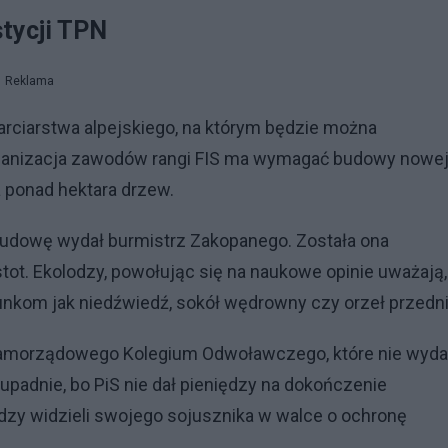
stycji TPN
Reklama
rciarstwa alpejskiego, na którym będzie można
ganizacja zawodów rangi FIS ma wymagać budowy nowe
a ponad hektara drzew.
budowę wydał burmistrz Zakopanego. Została ona
ot. Ekolodzy, powołując się na naukowe opinie uważają,
nkom jak niedźwiedź, sokół wędrowny czy orzeł przedni
Samorządowego Kolegium Odwoławczego, które nie wyda
upadnie, bo PiS nie dał pieniędzy na dokończenie
odzy widzieli swojego sojusznika w walce o ochronę