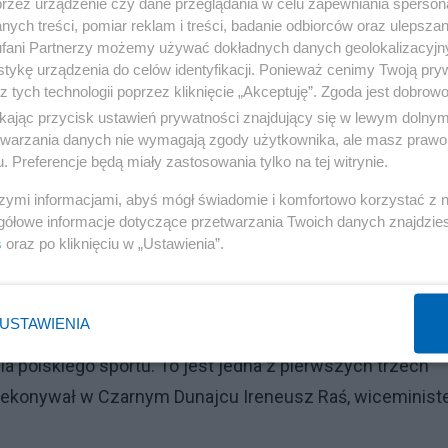
uktury sportowej i w mojej ocenie nie zagraża w żadnej
przez urządzenie czy dane przeglądania w celu zapewniania sperson
ych treści, pomiar reklam i treści, badanie odbiorców oraz ulepszan
wiele inwestycji, które się rozwijają, będą poszerzane,
fani Partnerzy możemy używać dokładnych danych geolokalizacyjn
ież z tą inwestycją. Jestem przekonany, że wspólnie uda
tykę urządzenia do celów identyfikacji. Ponieważ cenimy Twoją pry
z tych technologii poprzez kliknięcie „Akceptuję”. Zgoda jest dobro
tę w Czarnym Dunajcu Miłosz Motyka, podsekretarz stan
ikając przycisk ustawień prywatności znajdujący się w lewym dolny
etwarzania danych nie wymagają zgody użytkownika, ale masz prawo 
. Preferencje będą miały zastosowania tylko na tej witrynie.
i na Nosalu może kosztować ok. 45 mln zł.
szymi informacjami, abyś mógł świadomie i komfortowo korzystać z
gółowe informacje dotyczące przetwarzania Twoich danych znajdzi
Reklama
s
oraz po kliknięciu w „Ustawienia”.
zbieżności, prace trwają. Jest przychylność wszystkic
o niewątpliwie inwestycja o znaczeniu strategicznym. J
USTAWIENIA
ogą w tym wkładzie własnym dla TPN, to mam nadzieję, 
la polskiego sportu. To jest jedna z pierwszych trzech
zekonywał w Czarnym Dunajcu Ireneusz Raś, wiceminist