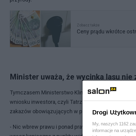
Zobacz także
Ceny prądu wkrótce ostr
Minister uważa, że wycinka lasu nie 
Tymczasem Ministerstwo Klimatu i Środowiska, nie
wniosku inwestora, czyli Tatrzańskiego Parku Narod
zakazów obowiązujących w parkach narodowych, by
Drogi Użytkow
My, naszych 1162 zau
- Nic wbrew prawu i ponad prawem, ale wszystko dla 
informacje na urządze