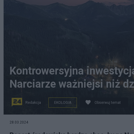
Kontrowersyjna inwestyc
Narciarze ważniejsi niż dz
Redakcja
EKOLOGIA
Obserwuj temat
fot. Wikipedia
28.03.2024