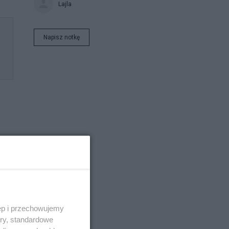
Lajla
Napisz notkę
ęp i przechowujemy
ory, standardowe