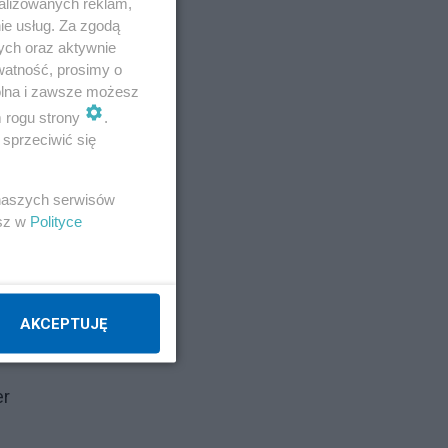
alizowanych reklam,
ie usług. Za zgodą
ych oraz aktywnie
watność, prosimy o
wolna i zawsze możesz
u w
m rogu strony
.
sprzeciwić się
 naszych serwisów
esz w
Polityce
h
eśli
AKCEPTUJĘ
że
er