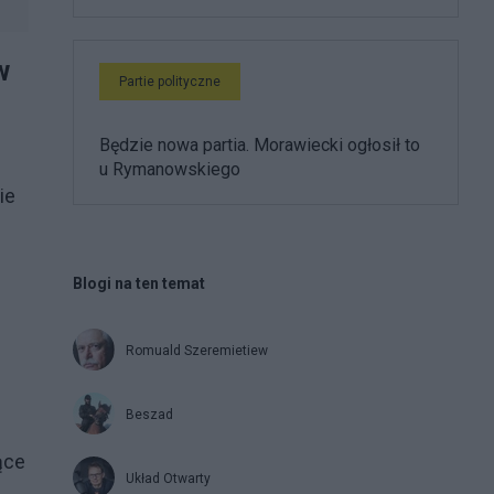
w
Partie polityczne
Będzie nowa partia. Morawiecki ogłosił to
u Rymanowskiego
ie
Blogi na ten temat
Romuald Szeremietiew
Beszad
ące
Układ Otwarty