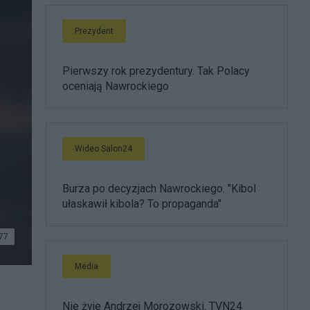
Prezydent
Pierwszy rok prezydentury. Tak Polacy
oceniają Nawrockiego
Wideo Salon24
Burza po decyzjach Nawrockiego. "Kibol
ułaskawił kibola? To propaganda"
77
Media
EMLIN
Nie żyje Andrzej Morozowski. TVN24