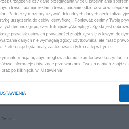
cją międzynarodową, w tym z wojną prowadzoną przez
przez urządzenie czy dane przeglądania w celu zapewniania sperson
ych treści, pomiar reklam i treści, badanie odbiorców oraz ulepszan
 finansowania opisywanego procederu. Oprócz wspomnian
fani Partnerzy możemy używać dokładnych danych geolokalizacyjn
ośników elektronicznych, w tym telefony komórkowe” -
tykę urządzenia do celów identyfikacji. Ponieważ cenimy Twoją pry
z tych technologii poprzez kliknięcie „Akceptuję”. Zgoda jest dobro
ikając przycisk ustawień prywatności znajdujący się w lewym dolny
etwarzania danych nie wymagają zgody użytkownika, ale masz prawo 
ia ABW są także efektem zakończonego 19 stycznia br.
. Preferencje będą miały zastosowania tylko na tej witrynie.
omadzono materiał dowodowy przeciwko obywatelowi RP
szymi informacjami, abyś mógł świadomie i komfortowo korzystać z
użb specjalnych.
gółowe informacje dotyczące przetwarzania Twoich danych znajdzi
s
oraz po kliknięciu w „Ustawienia”.
olę Wrzosek w przejmowaniu TVP. Dostało się Żukowskie
USTAWIENIA
Reklama