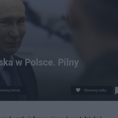
ka w Polsce. Pilny
bserwuj temat
Obserwuj notkę
kat ABW. Fot. PAP/EPA/MIKHAIL METZEL / SPUTNIK / KR