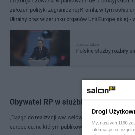
do zorganizowania w państwach UE prorosyjskich ini
założeń polityki zagranicznej Kremla, w tym osłabie
Ukrainy oraz wizerunku organów Unii Europejskiej -
Zobacz także
Polskie służby rozbiły s
Obywatel RP w służbie Rosji
Drogi Użytkow
„Dążąc do realizacji ww. celów uruchomiono m.in. p
My, naszych 1160 zau
europe.eu, na którym publikowane są artykuły, ośw
informacje na urządze