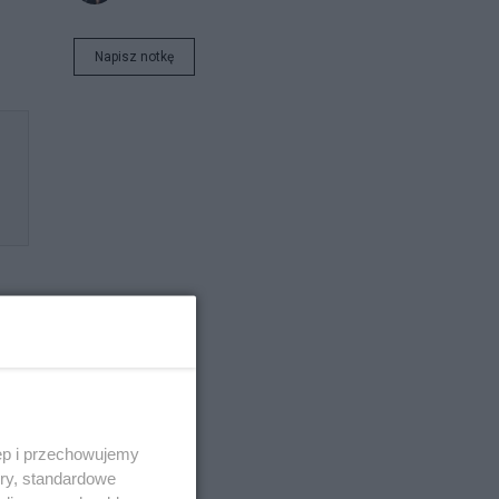
Napisz notkę
ęp i przechowujemy
ory, standardowe