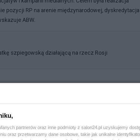
cjatyw i kampanii medialnych. Celem była realizacja
nie pozycji RP na arenie międzynarodowej, dyskredytacja
 wskazuje ABW.
iatkę szpiegowską działającą na rzecz Rosji
Reklama
niku,
ortal internetowy o zasięgu międzynarodowym voice-of-
fanych partnerów oraz inne podmioty z salon24.pl uzyskujemy dost
iadczenia, komentarze czy wywiady o tendencyjnym,
niu oraz przetwarzamy dane osobowe, takie jak unikalne identyfikat