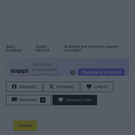
Autor:
Źródło:
© Artykuł jest chroniony prawem
Redakcja
Salon24
autorskim.
Udostępnij
Udostępnij
Lubię to!
Skomentuj
76
Obserwuj notkę
Polityka