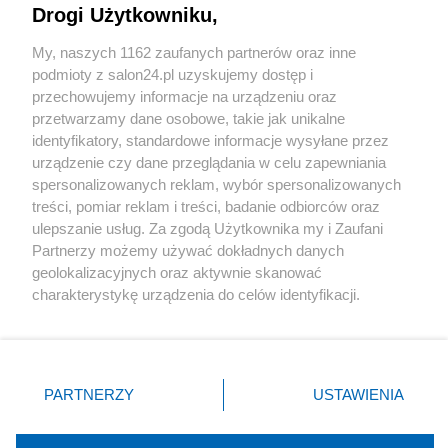
Drogi Użytkowniku,
Sport
My, naszych 1162 zaufanych partnerów oraz inne
podmioty z salon24.pl uzyskujemy dostęp i
Społeczeństwo
przechowujemy informacje na urządzeniu oraz
przetwarzamy dane osobowe, takie jak unikalne
Kultura
identyfikatory, standardowe informacje wysyłane przez
urządzenie czy dane przeglądania w celu zapewniania
spersonalizowanych reklam, wybór spersonalizowanych
treści, pomiar reklam i treści, badanie odbiorców oraz
ulepszanie usług. Za zgodą Użytkownika my i Zaufani
X
Facebook
Instagram
Youtube
Partnerzy możemy używać dokładnych danych
geolokalizacyjnych oraz aktywnie skanować
charakterystykę urządzenia do celów identyfikacji.
Web Content Media sp. z o. o. © 2022
Ponieważ cenimy Twoją prywatność, prosimy o zgodę na
korzystanie z tych technologii poprzez kliknięcie
„Akceptuję”. Zgoda jest dobrowolna i zawsze możesz ją
Pomoc
O nas
Praca
Reklama
Kontakt
zmienić/wycofać klikając przycisk ustawień prywatności
PARTNERZY
USTAWIENIA
znajdujący się w lewym dolnym rogu strony
. Niektóre
rodzaje przetwarzania danych nie wymagają zgody