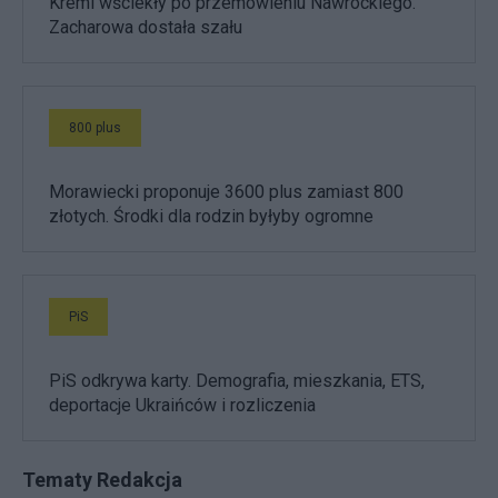
Kreml wściekły po przemówieniu Nawrockiego.
Zacharowa dostała szału
800 plus
Morawiecki proponuje 3600 plus zamiast 800
złotych. Środki dla rodzin byłyby ogromne
PiS
PiS odkrywa karty. Demografia, mieszkania, ETS,
deportacje Ukraińców i rozliczenia
Tematy Redakcja