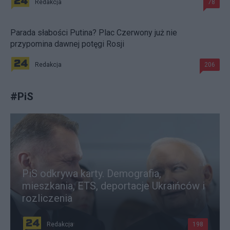
Redakcja
78
Parada słabości Putina? Plac Czerwony już nie
przypomina dawnej potęgi Rosji
Redakcja
206
#
PiS
PiS odkrywa karty. Demografia,
mieszkania, ETS, deportacje Ukraińców i
rozliczenia
Redakcja
198