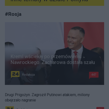
#
Rosja
Kreml wściekły po przemówieniu
Nawrockiego. Zacharowa dostała szału
Redakcja
447
Drugi Prigożyn. Zagroził Putinowi atakiem, miliony
obejrzało nagranie