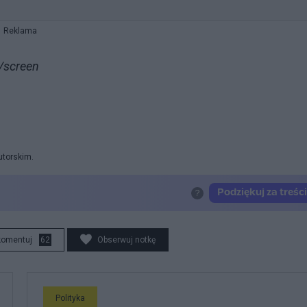
Reklama
/screen
utorskim.
komentuj
62
Obserwuj notkę
Polityka