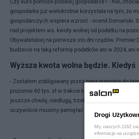
Czy euro pomoże polskiej gospodarce? - Nie, chocia
gospodarka już wielokrotnie korzystała na tym, że
gospodarczych wspiera wzrost - ocenił Domański. Sz
nad projektem ws. kwoty wolnej od podatku na poziom
Obywatelskiej na pierwsze sto dni rządów. Premier 
budżecie na taką reformę podatków ani w 2024, ani 
Wyższa kwota wolna będzie. Kiedyś
- Zostałem zobligowany przez pana premiera do teg
poziomie 60 tys. zł w trakcie kadencji. I nad takim
jeszcze chwilę, niedługą, trzeba będzie poczekać. P
oczywiście musimy pamiętać o stabilności finansó
Drogi Użytkow
My, naszych 1162 zau
informacje na urządze