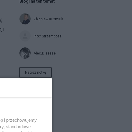
Blogi na ten temat
ją
Zbigniew Kuźmiuk
ji
Piotr Strzembosz
Alex_Disease
Napisz notkę
ęp i przechowujemy
ory, standardowe