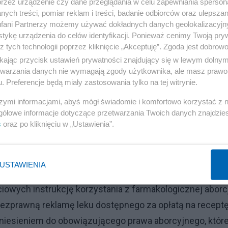
ków, który obliguje do rozliczania się z VAT-u. Teraz to
przez urządzenie czy dane przeglądania w celu zapewniania sperson
ych treści, pomiar reklam i treści, badanie odbiorców oraz ulepszan
 Rozliczania się z VAT-u będzie powyżej 240 tys. Limit nie
fani Partnerzy możemy używać dokładnych danych geolokalizacyjn
tykę urządzenia do celów identyfikacji. Ponieważ cenimy Twoją pry
z tych technologii poprzez kliknięcie „Akceptuję”. Zgoda jest dobro
ikając przycisk ustawień prywatności znajdujący się w lewym dolny
etwarzania danych nie wymagają zgody użytkownika, ale masz prawo 
. Preferencje będą miały zastosowania tylko na tej witrynie.
rmę z danymi
szymi informacjami, abyś mógł świadomie i komfortowo korzystać z
gółowe informacje dotyczące przetwarzania Twoich danych znajdzi
s
oraz po kliknięciu w „Ustawienia”.
USTAWIENIA
się do zdjęcia minister ds. równości Katarzyny Kotuli.
owych instrukcję korzystania z farmakologicznej aborcj
 bezprawną reklamę leku dostępnego za opłatą na recept
z odniesieniem do obowiązującego prawa aborcyjnego, któr