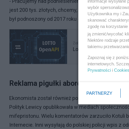
- Pracujemy nad podniesieniem limitu obrotów podatni
informacje wysyłane 
wybór spersonalizowan
jest 200 tys. złotych, chcemy, żeby wynosił 240 tys.
Użytkownika my i Zau
był podnoszony od 2017 roku - podkreślił.
skanować charakterys
zgodę na korzystanie 
ją zmienić/wycofać kl
Niektóre rodzaje prz
Zobacz także
takiemu przetwarzaniu
Lotto uruchomiło platfo
Zapoznaj się z poniż
internetowych. Szcze
Prywatności
i
Cookie
Reklama pigułki aborcyjnej
PARTNERZY
Ekonomista został również poproszony o odniesienie 
Polityk Lewicy opublikowała w mediach społeczności
mifepristonu. Wielu komentatorów zarzuciło Kotuli
Internecie. Inni wysyłają do polskiej policji wpis 