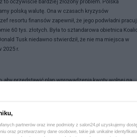
ż to oczywiście bardziej złożony problem. Polska
 mamy polską walutę. Ona w czasach kryzysów
ef resortu finansów zapewnił, że jego podwładni pracu
ie 60 tys. złotych. Była to sztandarowa obietnica Koalic
Donald Tusk niedawno stwierdził, że nie ma miejsca w
w 2025 r.
o, aby przedstawić plan wprowadzenia kwoty wolnej na
 planem pracujemy w Ministerstwie Finansów, więc na to
racujemy, aby było to możliwie szybko, natomiast
w publicznych - zaznaczył Domański w Radiu ZET.
niku,
Reklama
fanych partnerów oraz inne podmioty z salon24.pl uzyskujemy dost
niu oraz przetwarzamy dane osobowe, takie jak unikalne identyfikat