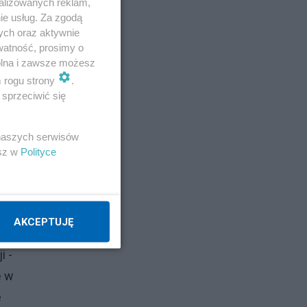
alizowanych reklam,
ie usług. Za zgodą
ych oraz aktywnie
watność, prosimy o
wolna i zawsze możesz
m rogu strony
.
sprzeciwić się
 naszych serwisów
esz w
Polityce
AKCEPTUJĘ
i -
ę w
e