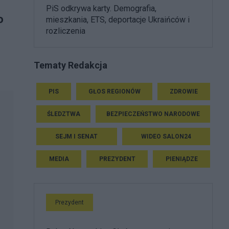
PiS odkrywa karty. Demografia,
o
mieszkania, ETS, deportacje Ukraińców i
rozliczenia
Tematy Redakcja
PIS
GŁOS REGIONÓW
ZDROWIE
ŚLEDZTWA
BEZPIECZEŃSTWO NARODOWE
SEJM I SENAT
WIDEO SALON24
MEDIA
PREZYDENT
PIENIĄDZE
Prezydent