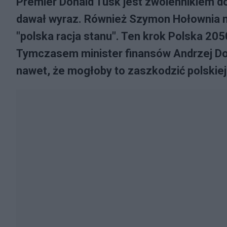
Premier Donald Tusk jest zwolennikiem do
dawał wyraz. Również Szymon Hołownia mó
"polska racja stanu". Ten krok Polska 2
Tymczasem minister finansów Andrzej Dom
nawet, że mogłoby to zaszkodzić polskie