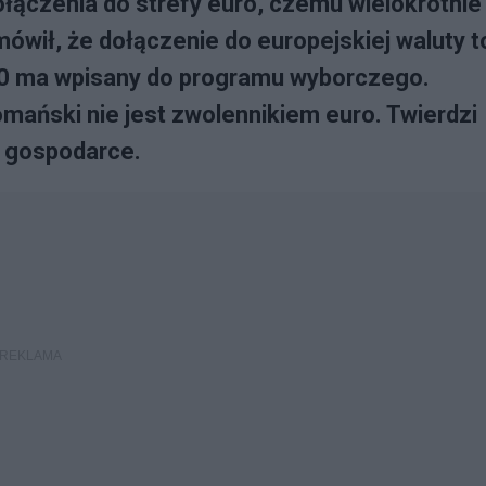
łączenia do strefy euro, czemu wielokrotnie
wił, że dołączenie do europejskiej waluty t
050 ma wpisany do programu wyborczego.
ański nie jest zwolennikiem euro. Twierdzi
j gospodarce.