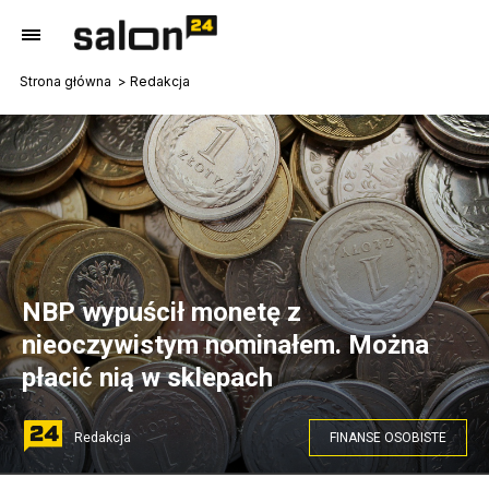
Strona główna
Redakcja
NBP wypuścił monetę z
nieoczywistym nominałem. Można
płacić nią w sklepach
Redakcja
FINANSE OSOBISTE
Pixabay.com