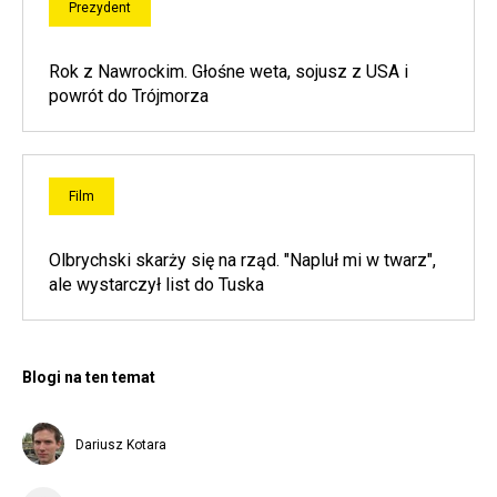
Prezydent
Rok z Nawrockim. Głośne weta, sojusz z USA i
powrót do Trójmorza
Film
Olbrychski skarży się na rząd. "Napluł mi w twarz",
ale wystarczył list do Tuska
Blogi na ten temat
Dariusz Kotara