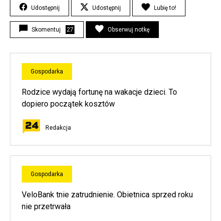
Udostępnij
Udostępnij
Lubię to!
Skomentuj
27
Obserwuj notkę
Gospodarka
Rodzice wydają fortunę na wakacje dzieci. To
dopiero początek kosztów
Redakcja
Gospodarka
VeloBank tnie zatrudnienie. Obietnica sprzed roku
nie przetrwała