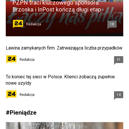
PZPN traci kluczowego sponsora.
Brzoska i InPost kończą długi etap
Redakcja
18
Lawina zamykanych firm. Zatrważająca liczba przypadków
Redakcja
31
To koniec tej sieci w Polsce. Klienci zobaczą zupełnie
nowe szyldy
Redakcja
14
#
Pieniądze