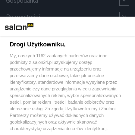
Gospodarka
Rozmaitości
Technologie
Drogi Użytkowniku,
Sport
My, naszych 1162 zaufanych partnerów oraz inne
podmioty z salon24.pl uzyskujemy dostęp i
Społeczeństwo
przechowujemy informacje na urządzeniu oraz
przetwarzamy dane osobowe, takie jak unikalne
Kultura
identyfikatory, standardowe informacje wysyłane przez
urządzenie czy dane przeglądania w celu zapewniania
spersonalizowanych reklam, wybór spersonalizowanych
treści, pomiar reklam i treści, badanie odbiorców oraz
ulepszanie usług. Za zgodą Użytkownika my i Zaufani
X
Facebook
Instagram
Youtube
Partnerzy możemy używać dokładnych danych
geolokalizacyjnych oraz aktywnie skanować
charakterystykę urządzenia do celów identyfikacji.
Ponieważ cenimy Twoją prywatność, prosimy o zgodę na