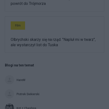
powrót do Trójmorza
Film
Olbrychski skarży się na rząd. "Napluł mi w twarz",
ale wystarczył list do Tuska
Blogi na ten temat
HareM
Piotrek Siekierski
Kot z Cheshire