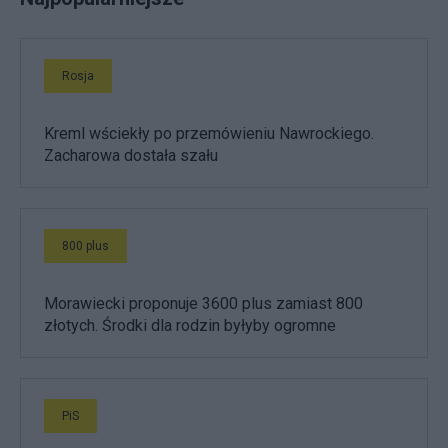
Rosja
Kreml wściekły po przemówieniu Nawrockiego.
Zacharowa dostała szału
800 plus
Morawiecki proponuje 3600 plus zamiast 800
złotych. Środki dla rodzin byłyby ogromne
PiS