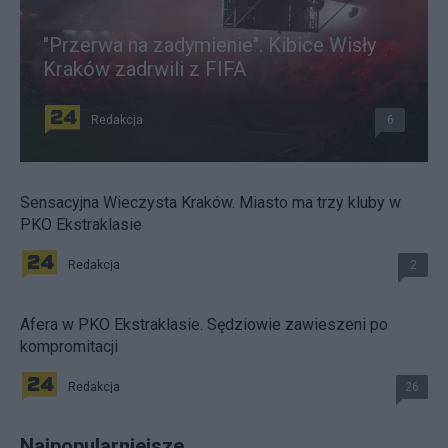
"Przerwa na zadymienie". Kibice Wisły
Kraków zadrwili z FIFA
Redakcja
6
Sensacyjna Wieczysta Kraków. Miasto ma trzy kluby w
PKO Ekstraklasie
Redakcja
2
Afera w PKO Ekstraklasie. Sędziowie zawieszeni po
kompromitacji
Redakcja
26
Najpopularniejsze