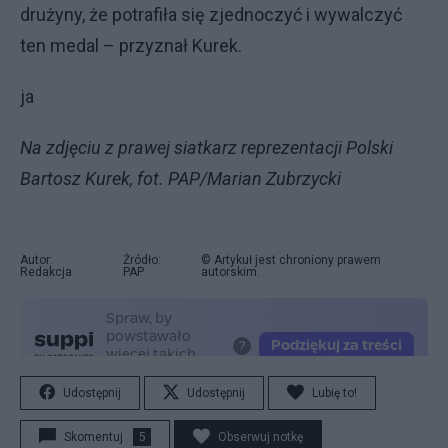
drużyny, że potrafiła się zjednoczyć i wywalczyć
ten medal – przyznał Kurek.
ja
Na zdjęciu z prawej siatkarz reprezentacji Polski
Bartosz Kurek, fot. PAP/Marian Zubrzycki
Autor:
Źródło:
© Artykuł jest chroniony prawem
Redakcja
PAP
autorskim.
Udostępnij
Udostępnij
Lubię to!
Skomentuj
5
Obserwuj notkę