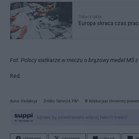
Zobacz także
Europa skraca czas prac
Fot. Polscy siatkarze w meczu o brązowy medal MŚ 
Red.
Autor: Redakcja
Źródło: Salon24, PAP
© Artykuł jest chroniony prawe
Udostępnij
Udostępnij
Lubię to!
S