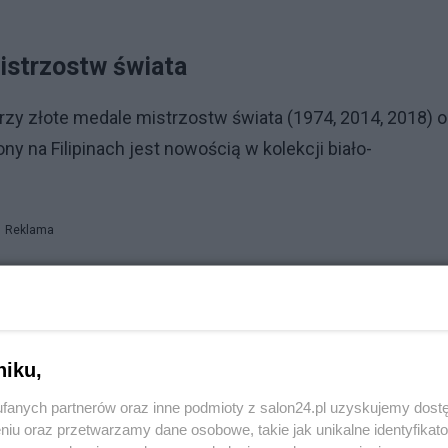
istrzostw świata
rzy złote medale mistrzostw świata (1974, 2014, 2018) o
 na Filipinach jest nowością w kolekcji biało-
Reklama
. Byli liderami światowego rankingu i świeżymi zwycięzcam
tytułu, który stracili trzy lata temu w Katowicach na rz
ższość Italii, przegrywając 0:3. Była to sensacja
niku,
skazywani jako lepsza drużyna.
fanych partnerów oraz inne podmioty z salon24.pl uzyskujemy dost
niu oraz przetwarzamy dane osobowe, takie jak unikalne identyfikat