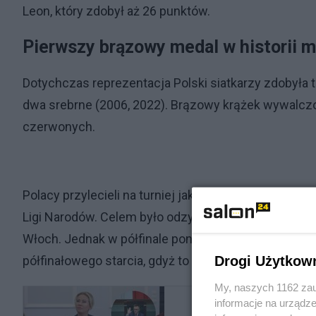
Leon, który zdobył aż 26 punktów.
Pierwszy brązowy medal w historii m
Dotychczas reprezentacja Polski siatkarzy zdobyła t
dwa srebrne (2006, 2022). Brązowy krążek wywalczony
czerwonych.
Polacy przylecieli na turniej jako jedni z faworytów
Ligi Narodów. Celem było odzyskanie mistrzowskiego 
Włoch. Jednak w półfinale ponownie musieli uznać wy
Drogi Użytkow
półfinałowego starcia, gdyż to nasi siatkarze byli w
My, naszych 1162 zau
informacje na urządze