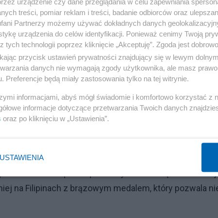
przez urządzenie czy dane przeglądania w celu zapewniania sperson
ymon, pierzesz mózgi przyzwoitym ludziom w partii"
ych treści, pomiar reklam i treści, badanie odbiorców oraz ulepszan
fani Partnerzy możemy używać dokładnych danych geolokalizacyjn
tykę urządzenia do celów identyfikacji. Ponieważ cenimy Twoją pry
z tych technologii poprzez kliknięcie „Akceptuję”. Zgoda jest dobro
ikając przycisk ustawień prywatności znajdujący się w lewym dolny
etwarzania danych nie wymagają zgody użytkownika, ale masz prawo 
. Preferencje będą miały zastosowania tylko na tej witrynie.
kapitana Bartosza Kurka, który z powodu kontuzji mięśni
szymi informacjami, abyś mógł świadomie i komfortowo korzystać z
gółowe informacje dotyczące przetwarzania Twoich danych znajdzi
h. Jego miejsce zajął debiutujący w tej imprezie Kewin
s
oraz po kliknięciu w „Ustawienia”.
 o brąz odegrał ważną rolę.
Reklama
USTAWIENIA
ym sukcesem – po raz pierwszy znaleźli się w czołowej
iej na Filipinach z brązowym medalem, który pozwala n