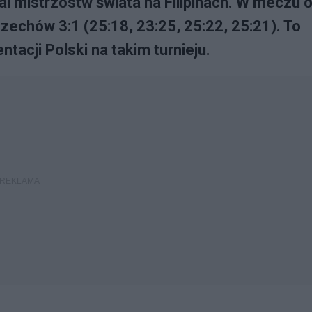
l mistrzostw świata na Filipinach. W meczu 
zechów 3:1 (25:18, 23:25, 25:22, 25:21). To
tacji Polski na takim turnieju.