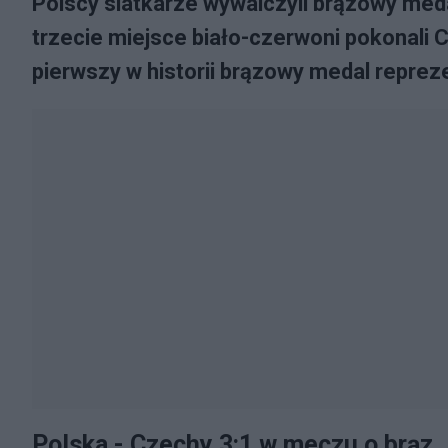
Polscy siatkarze wywalczyli brązowy meda
trzecie miejsce biało-czerwoni pokonali C
pierwszy w historii brązowy medal reprezen
Polska - Czechy 3:1 w meczu o brąz