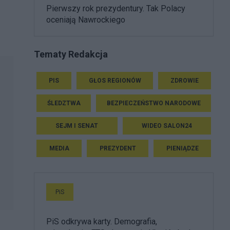
o
Pierwszy rok prezydentury. Tak Polacy
oceniają Nawrockiego
Tematy Redakcja
PIS
GŁOS REGIONÓW
ZDROWIE
ŚLEDZTWA
BEZPIECZEŃSTWO NARODOWE
SEJM I SENAT
WIDEO SALON24
MEDIA
PREZYDENT
PIENIĄDZE
PiS
PiS odkrywa karty. Demografia,