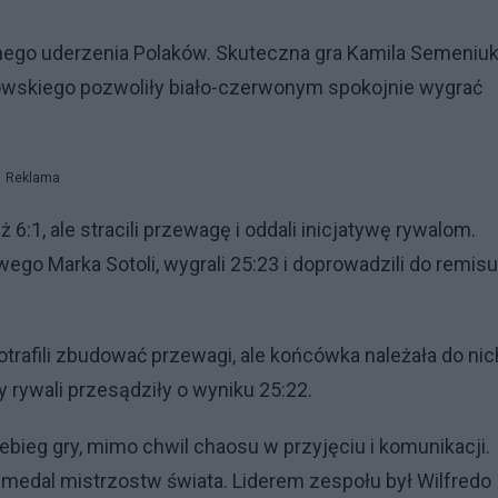
nego uderzenia Polaków. Skuteczna gra Kamila Semeniuk
owskiego pozwoliły biało-czerwonym spokojnie wygrać
Reklama
ż 6:1, ale stracili przewagę i oddali inicjatywę rywalom.
owego Marka Sotoli, wygrali 25:23 i doprowadzili do remis
otrafili zbudować przewagi, ale końcówka należała do nic
 rywali przesądziły o wyniku 25:22.
ebieg gry, mimo chwil chaosu w przyjęciu i komunikacji.
y medal mistrzostw świata. Liderem zespołu był Wilfredo