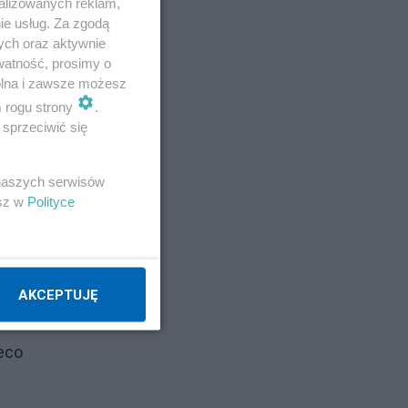
alizowanych reklam,
ie usług. Za zgodą
ych oraz aktywnie
watność, prosimy o
wolna i zawsze możesz
m rogu strony
.
sprzeciwić się
 naszych serwisów
esz w
Polityce
AKCEPTUJĘ
ieco