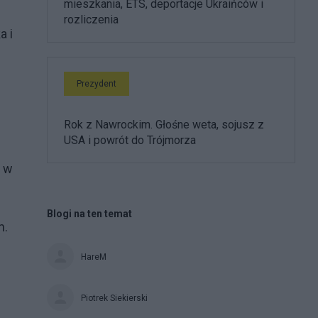
mieszkania, ETS, deportacje Ukraińców i
rozliczenia
a i
Prezydent
Rok z Nawrockim. Głośne weta, sojusz z
USA i powrót do Trójmorza
u w
Blogi na ten temat
h.
HareM
Piotrek Siekierski