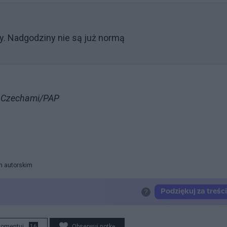
y. Nadgodziny nie są już normą
z Czechami/PAP
m autorskim
komentuj
16
Obserwuj notkę