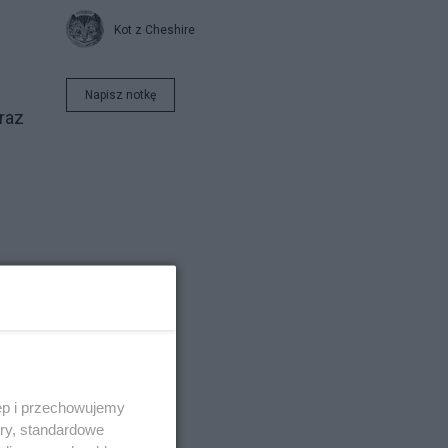
Kot z Cheshire
Napisz notkę
raz
i
ecz
ęp i przechowujemy
ory, standardowe