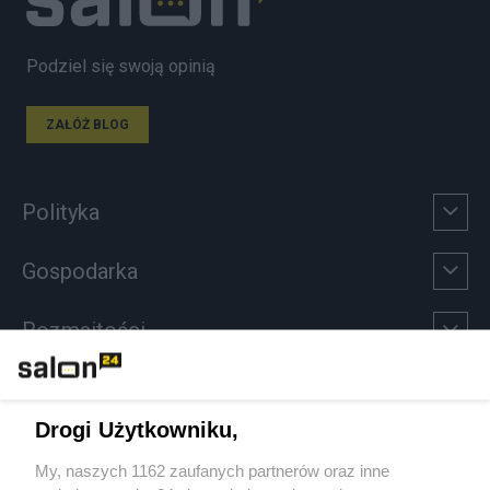
Podziel się swoją opinią
ZAŁÓŻ BLOG
Polityka
Gospodarka
Rozmaitości
Technologie
Drogi Użytkowniku,
Sport
My, naszych 1162 zaufanych partnerów oraz inne