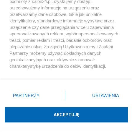
podmioty z salon24.pl uzyskujemy dostęp i
Społeczeństwo
przechowujemy informacje na urządzeniu oraz
przetwarzamy dane osobowe, takie jak unikalne
Kultura
identyfikatory, standardowe informacje wysyłane przez
urządzenie czy dane przeglądania w celu zapewniania
spersonalizowanych reklam, wybór spersonalizowanych
treści, pomiar reklam i treści, badanie odbiorców oraz
ulepszanie usług. Za zgodą Użytkownika my i Zaufani
X
Facebook
Instagram
Youtube
Partnerzy możemy używać dokładnych danych
geolokalizacyjnych oraz aktywnie skanować
charakterystykę urządzenia do celów identyfikacji.
Web Content Media sp. z o. o. © 2022
Ponieważ cenimy Twoją prywatność, prosimy o zgodę na
korzystanie z tych technologii poprzez kliknięcie
„Akceptuję”. Zgoda jest dobrowolna i zawsze możesz ją
Pomoc
O nas
Praca
Reklama
Kontakt
zmienić/wycofać klikając przycisk ustawień prywatności
PARTNERZY
USTAWIENIA
znajdujący się w lewym dolnym rogu strony
. Niektóre
rodzaje przetwarzania danych nie wymagają zgody
użytkownika, ale masz prawo sprzeciwić się takiemu
AKCEPTUJĘ
przetwarzaniu. Preferencje będą miały zastosowania tylko
Technologię dostarcza:
W3media.pl
na tej witrynie.