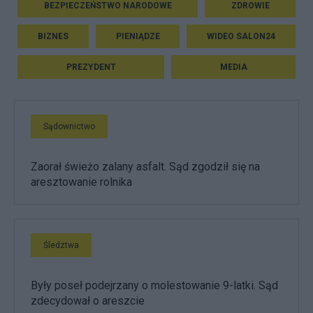
BEZPIECZEŃSTWO NARODOWE
ZDROWIE
BIZNES
PIENIĄDZE
WIDEO SALON24
PREZYDENT
MEDIA
Sądownictwo
Zaorał świeżo zalany asfalt. Sąd zgodził się na
aresztowanie rolnika
Śledztwa
Były poseł podejrzany o molestowanie 9-latki. Sąd
zdecydował o areszcie