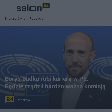
Strona główna
Redakcja
Borys Budka robi karierę w PE.
Będzie rządził bardzo ważną komisją
Redakcja
UE
Europoseł Borys Budka. Fot. PAP/Leszek Szymański