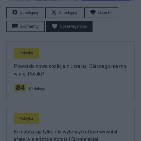
Udostępnij
Udostępnij
Lubię to!
Skomentuj
Obserwuj notkę
Polityka
Powstała nowa koalicja z Ukrainą. Dlaczego nie ma
w niej Polski?
Redakcja
Polityka
Klimatyzacja tylko dla wybranych. Upał wywołał
aferę w siedzibie Komisji Europejskiej