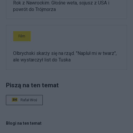
Rok z Nawrockim. Głośne weta, sojusz z USA i
powrót do Trójmorza
Film
Olbrychski skarży się na rząd. "Napluł mi w twarz",
ale wystarczył list do Tuska
Piszą na ten temat
Rafał Woś
Blogi na ten temat