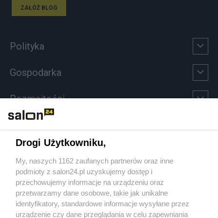
ZAŁÓŻ BLOG
Polityka
Gospodarka
Rozmaitości
Technologie
Drogi Użytkowniku,
Sport
My, naszych 1162 zaufanych partnerów oraz inne
podmioty z salon24.pl uzyskujemy dostęp i
Społeczeństwo
przechowujemy informacje na urządzeniu oraz
przetwarzamy dane osobowe, takie jak unikalne
Kultura
identyfikatory, standardowe informacje wysyłane przez
urządzenie czy dane przeglądania w celu zapewniania