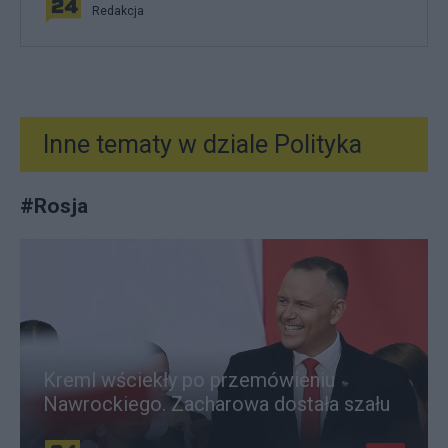
Redakcja
Inne tematy w dziale
Polityka
#
Rosja
Kreml wściekły po przemówieniu
Nawrockiego. Zacharowa dostała szału