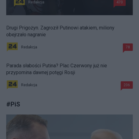
Redakcja
470
Drugi Prigożyn. Zagroził Putinowi atakiem, miliony
obejrzało nagranie
Redakcja
78
Parada słabości Putina? Plac Czerwony już nie
przypomina dawnej potęgi Rosji
Redakcja
206
#
PiS