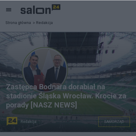
Strona główna
Redakcja
Zastępca Bodnara dorabiał na
stadionie Śląska Wrocław. Krocie za
porady [NASZ NEWS]
Redakcja
SAMORZĄD
Fot. Gov/WKS Śląsk Wrocław