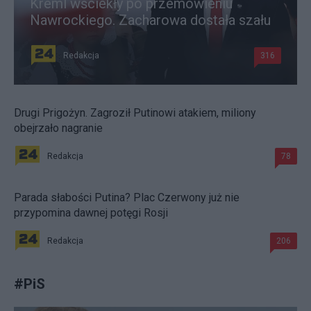
Kreml wściekły po przemówieniu
Nawrockiego. Zacharowa dostała szału
Redakcja
316
Drugi Prigożyn. Zagroził Putinowi atakiem, miliony
obejrzało nagranie
Redakcja
78
Parada słabości Putina? Plac Czerwony już nie
przypomina dawnej potęgi Rosji
Redakcja
206
#
PiS