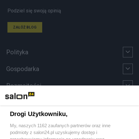
Podziel się swoją opinią
ZAŁÓŻ BLOG
Polityka
Gospodarka
Rozmaitości
Technologie
Drogi Użytkowniku,
Sport
My, naszych 1162 zaufanych partnerów oraz inne
podmioty z salon24.pl uzyskujemy dostęp i
Społeczeństwo
przechowujemy informacje na urządzeniu oraz