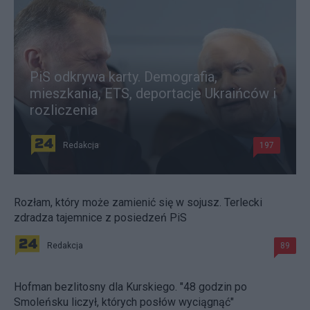
PiS odkrywa karty. Demografia,
mieszkania, ETS, deportacje Ukraińców i
rozliczenia
Redakcja
197
Rozłam, który może zamienić się w sojusz. Terlecki
zdradza tajemnice z posiedzeń PiS
Redakcja
89
Hofman bezlitosny dla Kurskiego. "48 godzin po
Smoleńsku liczył, których posłów wyciągnąć"