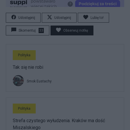
Udostępnij
Udostępnij
Lubię to!
Skomentuj
33
Obserwuj notkę
Polityka
Tak się nie robi
Smok Eustachy
Polityka
Strefa czystego wyłudzenia. Kraków ma dość
Miszalskiego