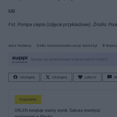
MB
Fot. Pompa ciepła (zdjęcie przykładowe). Źródło: Pi
Autor: Redakcja
Źródło: businessinsider.com.pl, Salon24.pl
© Artykuł
Udostępnij
Udostępnij
Lubię to!
S
Gospodarka
ORLEN świętuje ważny wynik. Sukces inwetycji
wodorowej w Płocku