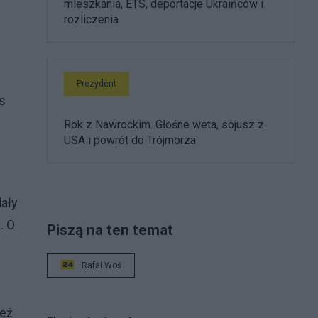
mieszkania, ETS, deportacje Ukraińców i
rozliczenia
Prezydent
s
Rok z Nawrockim. Głośne weta, sojusz z
USA i powrót do Trójmorza
dały
. O
Piszą na ten temat
Rafał Woś
też