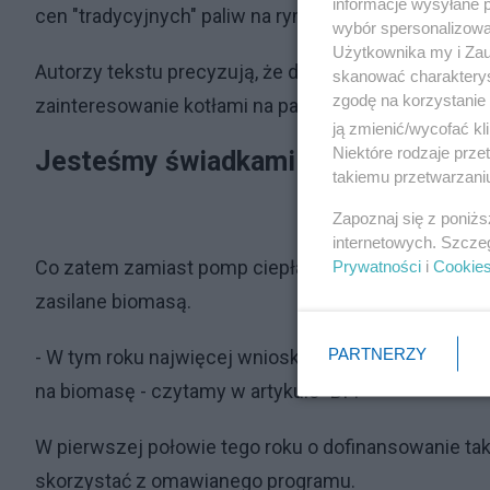
informacje wysyłane 
cen "tradycyjnych" paliw na rynku. (np. pellet w os
wybór spersonalizowan
Użytkownika my i Zau
Autorzy tekstu precyzują, że do przesilenia na rynk
skanować charakterys
zgodę na korzystanie 
zainteresowanie kotłami na paliwa organiczne było
ją zmienić/wycofać kl
Niektóre rodzaje prz
Jesteśmy świadkami boomu na bio
takiemu przetwarzaniu
Zapoznaj się z poniż
internetowych. Szcze
Co zatem zamiast pomp ciepła i pieców gazowych? Ok
Prywatności
i
Cookie
zasilane biomasą.
PARTNERZY
- W tym roku najwięcej wniosków o dofinansowanie
na biomasę - czytamy w artykule "BI".
W pierwszej połowie tego roku o dofinansowanie taki
skorzystać z omawianego programu.