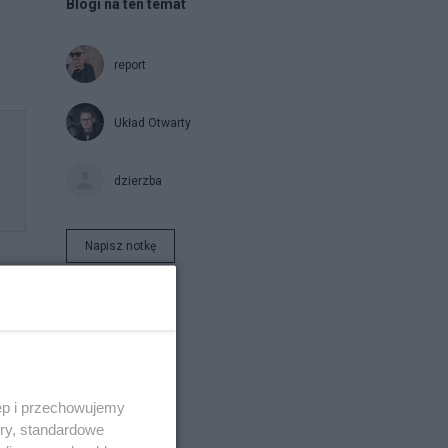
Blogi na ten temat
report
Układ Otwarty
dzierzba
Napisz notkę
ęp i przechowujemy
ory, standardowe