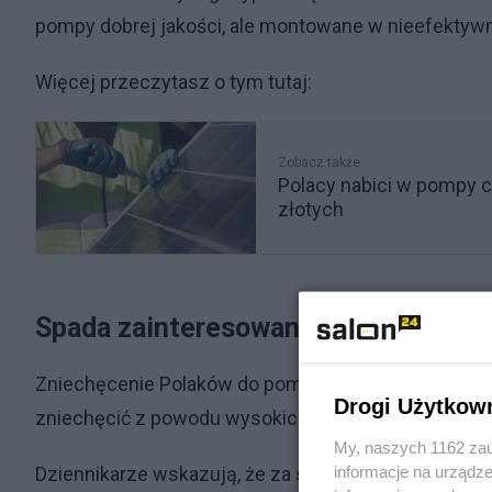
pompy dobrej jakości, ale montowane w nieefektyw
Więcej przeczytasz o tym tutaj:
Zobacz także
Polacy nabici w pompy c
złotych
Spada zainteresowanie pompami cie
Zniechęcenie Polaków do pomp ciepła potwierdza port
Drogi Użytkow
zniechęcić z powodu wysokich rachunków.
My, naszych 1162 zau
informacje na urządze
Dziennikarze wskazują, że za spadek zainteresowan