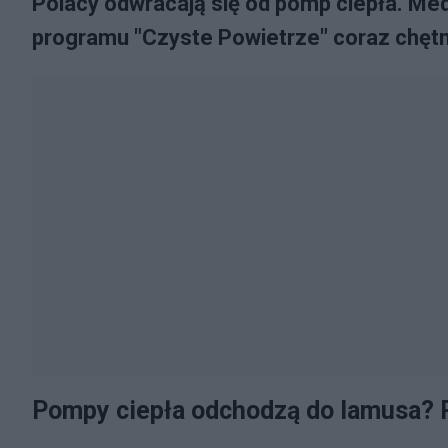
Polacy odwracają się od pomp ciepła. Med
programu "Czyste Powietrze" coraz chętni
Pompy ciepła odchodzą do lamusa? P