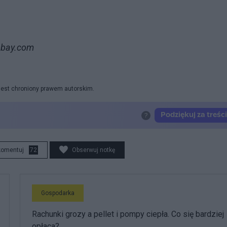
xabay.com
 jest chroniony prawem autorskim.
komentuj
72
Obserwuj notkę
Gospodarka
Rachunki grozy a pellet i pompy ciepła. Co się bardziej
opłaca?