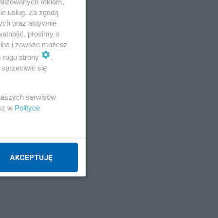
alizowanych reklam,
ku).
ie usług. Za zgodą
ych oraz aktywnie
watność, prosimy o
wolna i zawsze możesz
m rogu strony
.
sprzeciwić się
 naszych serwisów
esz w
Polityce
AKCEPTUJĘ
w