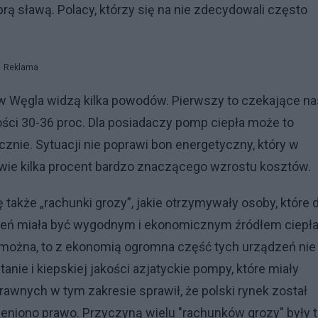
rą sławą. Polacy, którzy się na nie zdecydowali często
Reklama
w Węgla widzą kilka powodów. Pierwszy to czekające na
ości 30-36 proc. Dla posiadaczy pomp ciepła może to
cznie. Sytuacji nie poprawi bon energetyczny, który w
wie kilka procent bardzo znaczącego wzrostu kosztów.
akże „rachunki grozy”, jakie otrzymywały osoby, które 
ień miała być wygodnym i ekonomicznym źródłem ciepła
 można, to z ekonomią ogromna część tych urządzeń nie
nie i kiepskiej jakości azjatyckie pompy, które miały
prawnych w tym zakresie sprawił, że polski rynek został
eniono prawo. Przyczyną wielu "rachunków grozy" były 