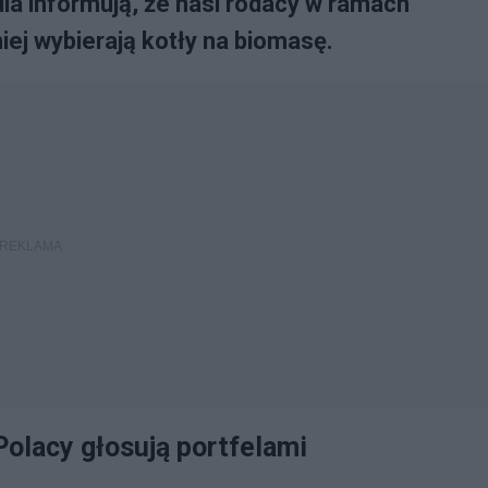
ia informują, że nasi rodacy w ramach
ej wybierają kotły na biomasę.
olacy głosują portfelami