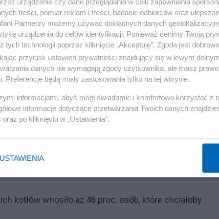
przez urządzenie czy dane przeglądania w celu zapewniania sperson
tatnim czasie mocno potaniał w stosunku do cen z 2022 ro
ych treści, pomiar reklam i treści, badanie odbiorców oraz ulepszan
fani Partnerzy możemy używać dokładnych danych geolokalizacyjn
u doszło w lutym tego roku. To właśnie w tym miesiącu
tykę urządzenia do celów identyfikacji. Ponieważ cenimy Twoją pry
z tych technologii poprzez kliknięcie „Akceptuję”. Zgoda jest dobro
 większe od zainteresowania pompami ciepła.
ikając przycisk ustawień prywatności znajdujący się w lewym dolny
etwarzania danych nie wymagają zgody użytkownika, ale masz prawo 
masę?
. Preferencje będą miały zastosowania tylko na tej witrynie.
szymi informacjami, abyś mógł świadomie i komfortowo korzystać z
Reklama
gółowe informacje dotyczące przetwarzania Twoich danych znajdzi
azuje się, że Polacy coraz łaskawiej patrzą na kotły
s
oraz po kliknięciu w „Ustawienia”.
USTAWIENIA
 w programie "Czyste Powietrze" dotyczy montażu kotłó
ch kotłów wnosiło aż 46 proc. osób, które chciałoby