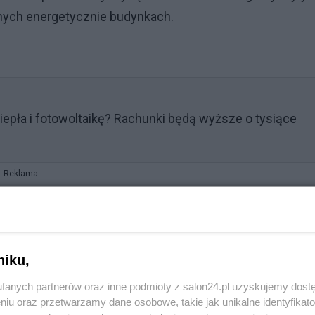
nych energetycznie budynkach.
iepła i fotowoltaikę? Rachunki będą wyższe o tysiące
Reklama
pła
al Business Insider. Nasi rodacy mieli się do nich
niku,
fanych partnerów oraz inne podmioty z salon24.pl uzyskujemy dost
niu oraz przetwarzamy dane osobowe, takie jak unikalne identyfikat
ia pompami wpływ miały też inne czynniki: m.in. spadek