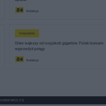
Redakcja
Gospodarka
Orlen większy od rosyjskich gigantów. Polski koncern
wyprzedził potęgi
Redakcja
KOMENTARZE (72)