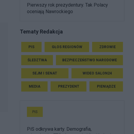
Pierwszy rok prezydentury. Tak Polacy
oceniają Nawrockiego
Tematy Redakcja
PIS
GŁOS REGIONÓW
ZDROWIE
ŚLEDZTWA
BEZPIECZEŃSTWO NARODOWE
SEJM I SENAT
WIDEO SALON24
MEDIA
PREZYDENT
PIENIĄDZE
PiS
PiS odkrywa karty. Demografia,