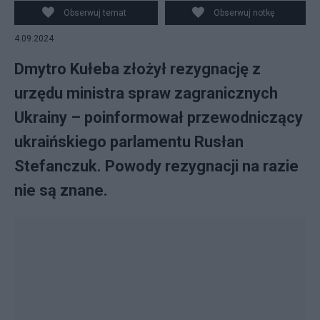
Przyszłości. Fot. PAP/Tomasz Waszczuk
Obserwuj temat
Obserwuj notkę
4.09.2024
Dmytro Kułeba złożył rezygnację z
urzędu ministra spraw zagranicznych
Ukrainy – poinformował przewodniczący
ukraińskiego parlamentu Rusłan
Stefanczuk. Powody rezygnacji na razie
nie są znane.