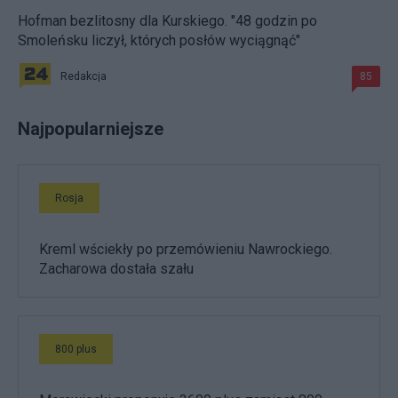
Hofman bezlitosny dla Kurskiego. "48 godzin po
Smoleńsku liczył, których posłów wyciągnąć"
Redakcja
85
Najpopularniejsze
Rosja
Kreml wściekły po przemówieniu Nawrockiego.
Zacharowa dostała szału
800 plus