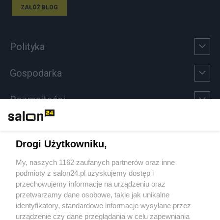
ZAŁÓŻ BLOG
Polityka
Gospodarka
Rozmaitości
Technologie
Drogi Użytkowniku,
Sport
My, naszych 1162 zaufanych partnerów oraz inne
podmioty z salon24.pl uzyskujemy dostęp i
Społeczeństwo
przechowujemy informacje na urządzeniu oraz
przetwarzamy dane osobowe, takie jak unikalne
Kultura
identyfikatory, standardowe informacje wysyłane przez
urządzenie czy dane przeglądania w celu zapewniania