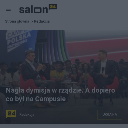
Strona główna
Redakcja
Nagła dymisja w rządzie. A dopiero
co był na Campusie
Redakcja
UKRAINA
Dmytro Kułeba i Radosław Sikorski na Campus Polska