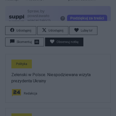
Udostępnij
Udostępnij
Lubię to!
Skomentuj
46
Obserwuj notkę
Polityka
Zełenski w Polsce. Niespodziewana wizyta
prezydenta Ukrainy
Redakcja