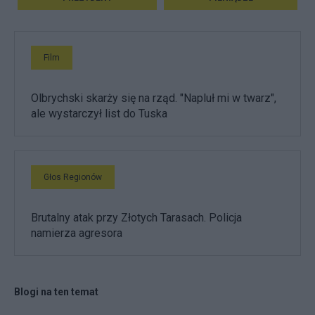
Film
Olbrychski skarży się na rząd. "Napluł mi w twarz",
ale wystarczył list do Tuska
Głos Regionów
Brutalny atak przy Złotych Tarasach. Policja
namierza agresora
Blogi na ten temat