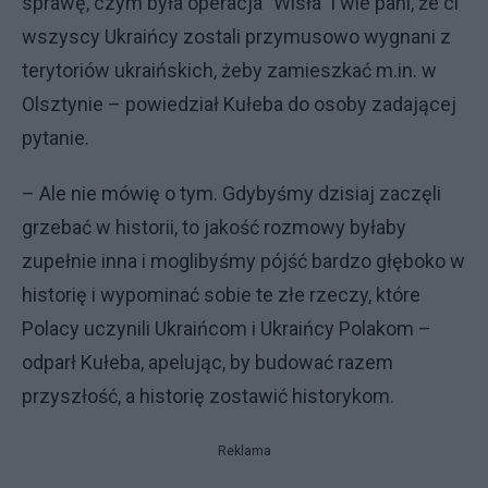
sprawę, czym była operacja "Wisła" i wie pani, że ci
wszyscy Ukraińcy zostali przymusowo wygnani z
terytoriów ukraińskich, żeby zamieszkać m.in. w
Olsztynie – powiedział Kułeba do osoby zadającej
pytanie.
– Ale nie mówię o tym. Gdybyśmy dzisiaj zaczęli
grzebać w historii, to jakość rozmowy byłaby
zupełnie inna i moglibyśmy pójść bardzo głęboko w
historię i wypominać sobie te złe rzeczy, które
Polacy uczynili Ukraińcom i Ukraińcy Polakom –
odparł Kułeba, apelując, by budować razem
przyszłość, a historię zostawić historykom.
Reklama