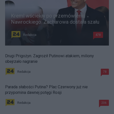
Kreml wściekły po przemówieniu
Nawrockiego. Zacharowa dostała szału
Redakcja
478
Drugi Prigożyn. Zagroził Putinowi atakiem, miliony
obejrzało nagranie
Redakcja
78
Parada słabości Putina? Plac Czerwony już nie
przypomina dawnej potęgi Rosji
Redakcja
206