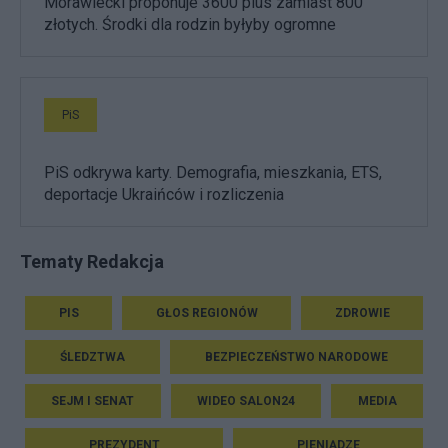
Morawiecki proponuje 3600 plus zamiast 800
złotych. Środki dla rodzin byłyby ogromne
PiS
PiS odkrywa karty. Demografia, mieszkania, ETS,
deportacje Ukraińców i rozliczenia
Tematy Redakcja
PIS
GŁOS REGIONÓW
ZDROWIE
ŚLEDZTWA
BEZPIECZEŃSTWO NARODOWE
SEJM I SENAT
WIDEO SALON24
MEDIA
PREZYDENT
PIENIĄDZE