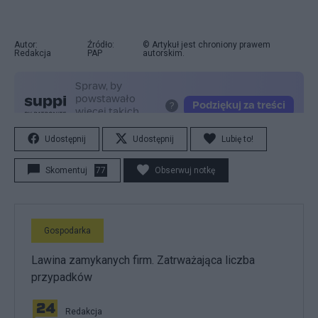
Autor:
Źródło:
© Artykuł jest chroniony prawem
Redakcja
PAP
autorskim.
Udostępnij
Udostępnij
Lubię to!
Skomentuj
77
Obserwuj notkę
Gospodarka
Lawina zamykanych firm. Zatrważająca liczba
przypadków
Redakcja