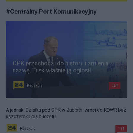
#
Centralny Port Komunikacyjny
CPK przechodzi do historii i zmienia
nazwę. Tusk właśnie ją ogłosił
Redakcja
324
A jednak. Działka pod CPK w Zabłotni wróci do KOWR bez
uszczerbku dla budżetu
Redakcja
131