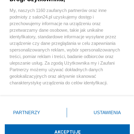
Sport
My, naszych 1160 zaufanych partnerów oraz inne
podmioty z salon24.pl uzyskujemy dostęp i
Społeczeństwo
przechowujemy informacje na urządzeniu oraz
przetwarzamy dane osobowe, takie jak unikalne
Kultura
identyfikatory, standardowe informacje wysyłane przez
urządzenie czy dane przeglądania w celu zapewniania
spersonalizowanych reklam, wybór spersonalizowanych
treści, pomiar reklam i treści, badanie odbiorców oraz
ulepszanie usług. Za zgodą Użytkownika my i Zaufani
X
Facebook
Instagram
Youtube
Partnerzy możemy używać dokładnych danych
geolokalizacyjnych oraz aktywnie skanować
charakterystykę urządzenia do celów identyfikacji.
Web Content Media sp. z o. o. © 2022
Ponieważ cenimy Twoją prywatność, prosimy o zgodę na
korzystanie z tych technologii poprzez kliknięcie
„Akceptuję”. Zgoda jest dobrowolna i zawsze możesz ją
Pomoc
O nas
Praca
Reklama
Kontakt
zmienić/wycofać klikając przycisk ustawień prywatności
PARTNERZY
USTAWIENIA
znajdujący się w lewym dolnym rogu strony
. Niektóre
rodzaje przetwarzania danych nie wymagają zgody
użytkownika, ale masz prawo sprzeciwić się takiemu
AKCEPTUJĘ