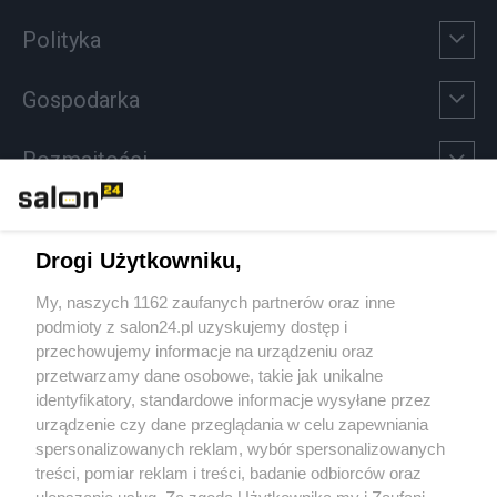
Polityka
Gospodarka
Rozmaitości
Technologie
Drogi Użytkowniku,
Sport
My, naszych 1162 zaufanych partnerów oraz inne
podmioty z salon24.pl uzyskujemy dostęp i
Społeczeństwo
przechowujemy informacje na urządzeniu oraz
przetwarzamy dane osobowe, takie jak unikalne
Kultura
identyfikatory, standardowe informacje wysyłane przez
urządzenie czy dane przeglądania w celu zapewniania
spersonalizowanych reklam, wybór spersonalizowanych
treści, pomiar reklam i treści, badanie odbiorców oraz
ulepszanie usług. Za zgodą Użytkownika my i Zaufani