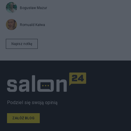
Bogusław Mazur
Romuald Kałwa
Napisz notkę
Podziel się swoją opinią
ZAŁÓŻ BLOG