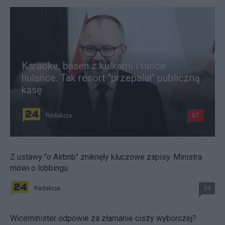
Karaoke, basen z kulkami i tańce
hulańce. Tak resort "przepalał" publiczną
kasę
Redakcja
67
Z ustawy "o Airbnb" zniknęły kluczowe zapisy. Ministra
mówi o lobbingu
Redakcja
34
Wiceminister odpowie za złamanie ciszy wyborczej?