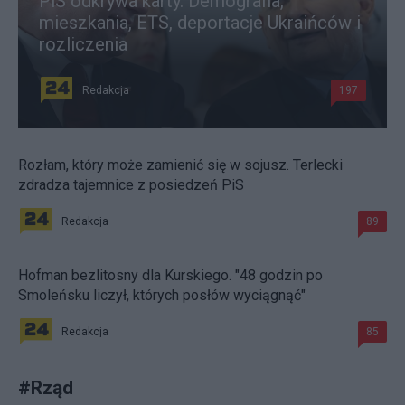
PiS odkrywa karty. Demografia,
mieszkania, ETS, deportacje Ukraińców i
rozliczenia
Redakcja
197
Rozłam, który może zamienić się w sojusz. Terlecki
zdradza tajemnice z posiedzeń PiS
Redakcja
89
Hofman bezlitosny dla Kurskiego. "48 godzin po
Smoleńsku liczył, których posłów wyciągnąć"
Redakcja
85
#
Rząd