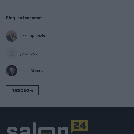
Blogi na ten temat
Jan Filip Libicki
julian olech
Układ Otwarty
Napisz notkę