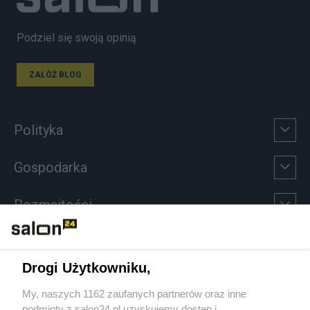
Podziel się swoją opinią
ZAŁÓŻ BLOG
Polityka
Gospodarka
Rozmaitości
Technologie
Drogi Użytkowniku,
Sport
My, naszych 1162 zaufanych partnerów oraz inne
podmioty z salon24.pl uzyskujemy dostęp i