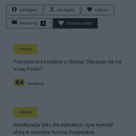
Udostępnij
Udostępnij
Lubię to!
Skomentuj
4
Obserwuj notkę
Polityka
Powstała nowa koalicja z Ukrainą. Dlaczego nie ma
w niej Polski?
Redakcja
Polityka
Klimatyzacja tylko dla wybranych. Upał wywołał
aferę w siedzibie Komisji Europejskiej