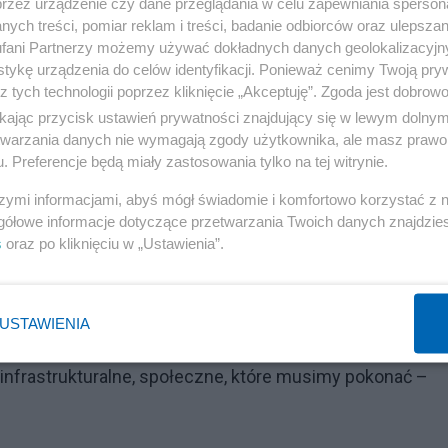
przez urządzenie czy dane przeglądania w celu zapewniania sperson
ych treści, pomiar reklam i treści, badanie odbiorców oraz ulepszan
RM) było poświęcone założeniom "Strategii Rozwoju Spo
fani Partnerzy możemy używać dokładnych danych geolokalizacyjn
tykę urządzenia do celów identyfikacji. Ponieważ cenimy Twoją pry
Polsce letnich igrzysk olimpijskich. – Stać nas na igrzys
z tych technologii poprzez kliknięcie „Akceptuję”. Zgoda jest dobro
zo konsekwentnie się bogaci. Jesteśmy w gronie
ikając przycisk ustawień prywatności znajdujący się w lewym dolny
owinny być po to, żeby zabrać z jakichś obszarów i wydać
etwarzania danych nie wymagają zgody użytkownika, ale masz prawo 
. Preferencje będą miały zastosowania tylko na tej witrynie.
 pracy, inwestycją w zdrowe społeczeństwo i w sport –
szymi informacjami, abyś mógł świadomie i komfortowo korzystać z
datki na organizację igrzysk do 2040 roku to 70 mld zł.
gółowe informacje dotyczące przetwarzania Twoich danych znajdzi
s
oraz po kliknięciu w „Ustawienia”.
izacji zimowych igrzysk olimpijskich w Zakopanem (ćwie
trategii. – Musimy zbudować narodową strategię rozwoju
trategia zorganizowania igrzysk, ale strategia takiej
USTAWIENIA
e, bo bez tych zmian nie będą możliwe. Nie mamy barier
 infrastrukturalne, społeczne, które musimy pokonać –