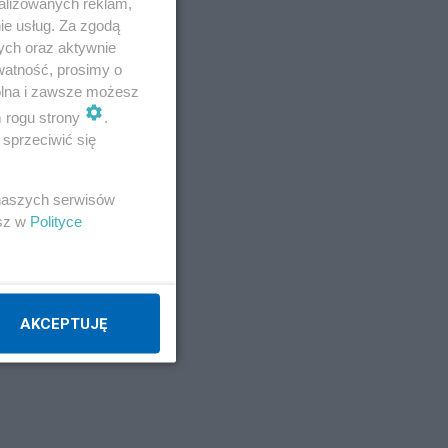
alizowanych reklam,
ie usług. Za zgodą
rtu
ych oraz aktywnie
watność, prosimy o
ka.
wolna i zawsze możesz
m rogu strony
.
 na
sprzeciwić się
 naszych serwisów
esz w
Polityce
rć
AKCEPTUJĘ