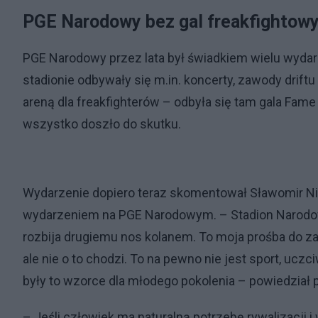
PGE Narodowy bez gal freakfightow
PGE Narodowy przez lata był świadkiem wielu wyda
stadionie odbywały się m.in. koncerty, zawody driftu 
areną dla freakfighterów – odbyła się tam gala Fame
wszystko doszło do skutku.
Wydarzenie dopiero teraz skomentował Sławomir Nitra
wydarzeniem na PGE Narodowym. – Stadion Narodowy 
rozbija drugiemu nos kolanem. To moja prośba do z
ale nie o to chodzi. To na pewno nie jest sport, uczc
były to wzorce dla młodego pokolenia – powiedział
– Jeśli człowiek ma naturalną potrzebę rywalizacji i w