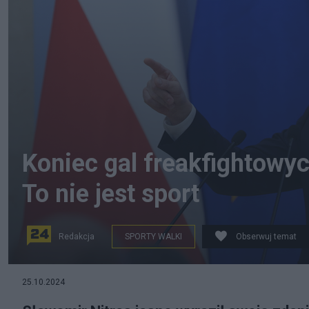
Koniec gal freakfightowy
To nie jest sport
Redakcja
SPORTY WALKI
Obserwuj temat
Minister sporty Sławomir Nitras. Fot. PAP/Szymon Pul
25.10.2024