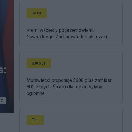
Rosja
Kreml wściekły po przemówieniu
Nawrockiego. Zacharowa dostała szału
800 plus
s:
Morawiecki proponuje 3600 plus zamiast
800 złotych. Środki dla rodzin byłyby
ogromne
7
Film