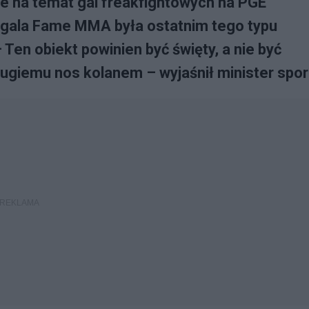
ie na temat gal freakfightowych na PGE
 gala Fame MMA była ostatnim tego typu
Ten obiekt powinien być święty, a nie być
rugiemu nos kolanem – wyjaśnił minister spor