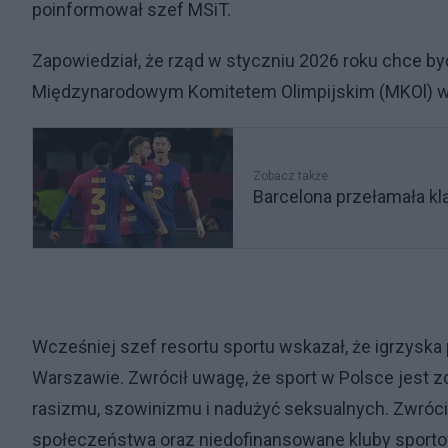
poinformował szef MSiT.
Zapowiedział, że rząd w styczniu 2026 roku chce by
Międzynarodowym Komitetem Olimpijskim (MKOl) w s
Zobacz także
Barcelona przełamała k
Wcześniej szef resortu sportu wskazał, że igrzyska
Warszawie. Zwrócił uwagę, że sport w Polsce jest z
rasizmu, szowinizmu i nadużyć seksualnych. Zwróci
społeczeństwa oraz niedofinansowane kluby sportow