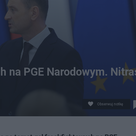
ch na PGE Narodowym. Nitra
Obserwuj notkę
cyn