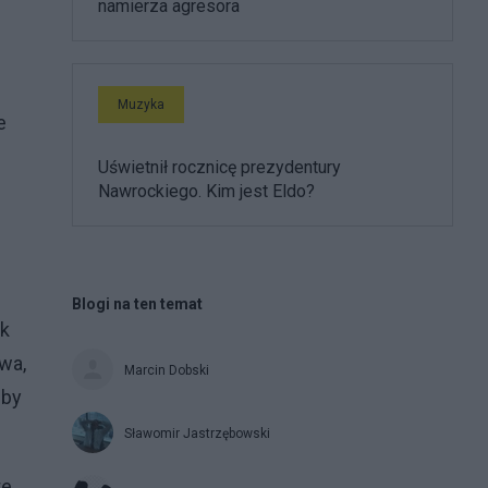
namierza agresora
Muzyka
e
Uświetnił rocznicę prezydentury
Nawrockiego. Kim jest Eldo?
Blogi na ten temat
ek
wa,
Marcin Dobski
eby
Sławomir Jastrzębowski
te