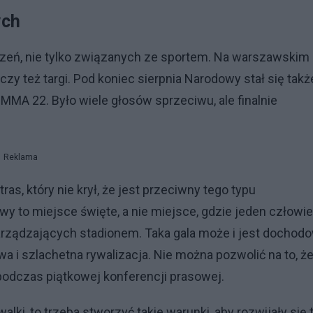
ych
rzeń, nie tylko związanych ze sportem. Na warszawskim
czy też targi. Pod koniec sierpnia Narodowy stał się takż
 MMA 22. Było wiele głosów sprzeciwu, ale finalnie
Reklama
s, który nie krył, że jest przeciwny tego typu
to miejsce święte, a nie miejsce, gdzie jeden człowi
arządzających stadionem. Taka gala może i jest dochodo
iwa i szlachetna rywalizacja. Nie można pozwolić na to, ż
 podczas piątkowej konferencji prasowej.
alki, to trzeba stworzyć takie warunki, aby rozwijały się 