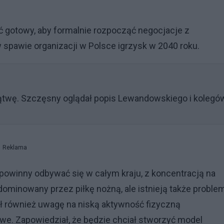
ć gotowy, aby formalnie rozpocząć negocjacje z
pawie organizacji w Polsce igrzysk w 2040 roku.
lątwę. Szczęsny oglądał popis Lewandowskiego i kolegó
Reklama
 powinny odbywać się w całym kraju, z koncentracją na
dominowany przez piłkę nożną, ale istnieją także proble
ł również uwagę na niską aktywność fizyczną
e. Zapowiedział, że będzie chciał stworzyć model