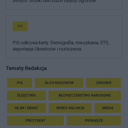
złotych. Środki dla rodzin byłyby ogromne
PiS
PiS odkrywa karty. Demografia, mieszkania, ETS,
deportacje Ukraińców i rozliczenia
Tematy Redakcja
PIS
GŁOS REGIONÓW
ZDROWIE
ŚLEDZTWA
BEZPIECZEŃSTWO NARODOWE
SEJM I SENAT
WIDEO SALON24
MEDIA
PREZYDENT
PIENIĄDZE