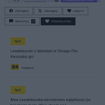
Udostępnij
Udostępnij
Lubię to!
Skomentuj
10
Obserwuj notkę
Sport
Lewandowski z debiutem w Chicago Fire.
Kuriozalny gol
Redakcja
Sport
Anna Lewandowska ma mnóstwo wątpliwości po