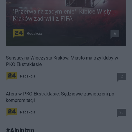
"Przerwa na zadymienie". Kibice Wisły
Kraków zadrwili z FIFA
Redakcja
6
Sensacyjna Wieczysta Kraków. Miasto ma trzy kluby w
PKO Ekstraklasie
Redakcja
2
Afera w PKO Ekstraklasie. Sędziowie zawieszeni po
kompromitacji
Redakcja
26
#
Alpinizm