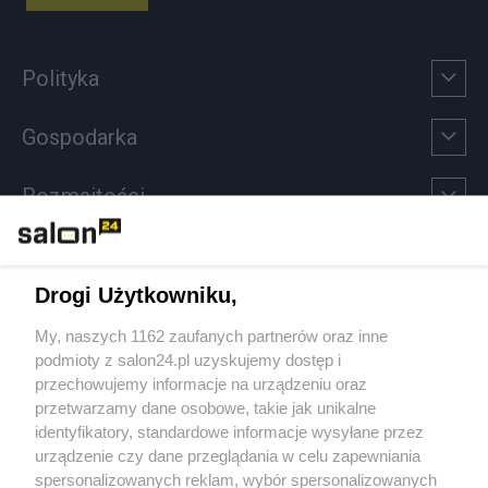
Polityka
Gospodarka
Rozmaitości
Technologie
Drogi Użytkowniku,
Sport
My, naszych 1162 zaufanych partnerów oraz inne
podmioty z salon24.pl uzyskujemy dostęp i
Społeczeństwo
przechowujemy informacje na urządzeniu oraz
przetwarzamy dane osobowe, takie jak unikalne
Kultura
identyfikatory, standardowe informacje wysyłane przez
urządzenie czy dane przeglądania w celu zapewniania
spersonalizowanych reklam, wybór spersonalizowanych