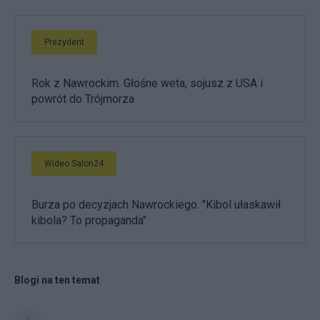
Prezydent
Rok z Nawrockim. Głośne weta, sojusz z USA i
powrót do Trójmorza
Wideo Salon24
Burza po decyzjach Nawrockiego. "Kibol ułaskawił
kibola? To propaganda"
Blogi na ten temat