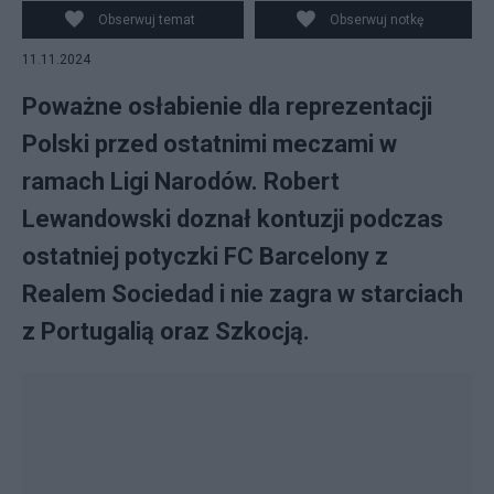
kadry. Fot. EPA/JUAN HERRERO
Obserwuj temat
Obserwuj notkę
11.11.2024
Poważne osłabienie dla reprezentacji
Polski przed ostatnimi meczami w
ramach Ligi Narodów. Robert
Lewandowski doznał kontuzji podczas
ostatniej potyczki FC Barcelony z
Realem Sociedad i nie zagra w starciach
z Portugalią oraz Szkocją.