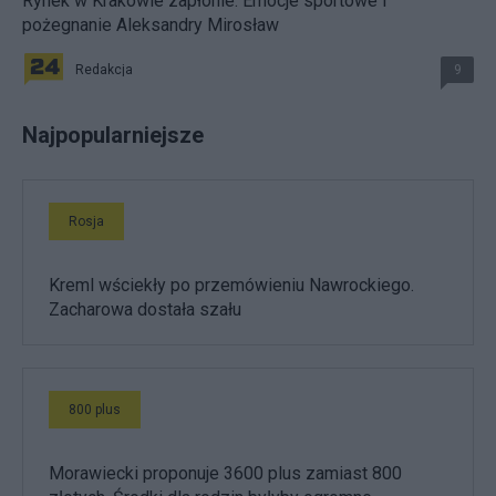
Rynek w Krakowie zapłonie. Emocje sportowe i
pożegnanie Aleksandry Mirosław
Redakcja
9
Najpopularniejsze
Rosja
Kreml wściekły po przemówieniu Nawrockiego.
Zacharowa dostała szału
800 plus
Morawiecki proponuje 3600 plus zamiast 800